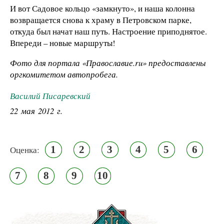
И вот Садовое кольцо «замкнуто», и наша колонна
возвращается снова к храму в Петровском парке,
откуда был начат наш путь. Настроение приподнятое.
Впереди – новые маршруты!
Фото для портала «Православие.
ru
» предоставлены
оргкомитетом автопробега.
Василий Писаревский
22 мая 2012 г.
1
2
3
4
5
6
Оценка:
7
8
9
10