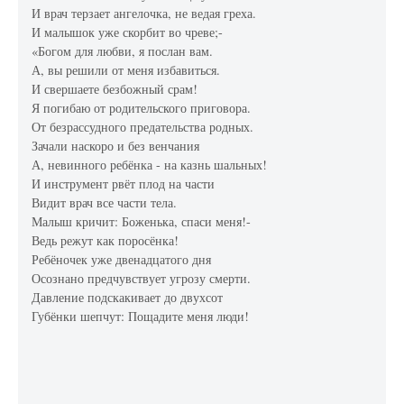
И врач терзает ангелочка, не ведая греха.
И малышок уже скорбит во чреве;-
«Богом для любви, я послан вам.
А, вы решили от меня избавиться.
И свершаете безбожный срам!
Я погибаю от родительского приговора.
От безрассудного предательства родных.
Зачали наскоро и без венчания
А, невинного ребёнка - на казнь шальных!
И инструмент рвёт плод на части
Видит врач все части тела.
Малыш кричит: Боженька, спаси меня!-
Ведь режут как поросёнка!
Ребёночек уже двенадцатого дня
Осознано предчувствует угрозу смерти.
Давление подскакивает до двухсот
Губёнки шепчут: Пощадите меня люди!