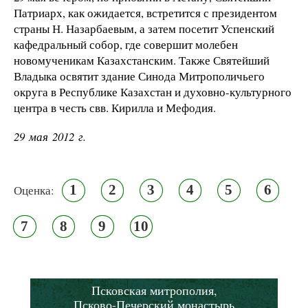
Патриарх, как ожидается, встретится с президентом
страны Н. Назарбаевым, а затем посетит Успенский
кафедральный собор, где совершит молебен
новомученикам Казахстанским. Также Святейший
Владыка освятит здание Синода Митрополичьего
округа в Республике Казахстан и духовно-культурного
центра в честь свв. Кирилла и Мефодия.
29 мая 2012 г.
1
2
3
4
5
6
Оценка:
7
8
9
10
Псковская митрополия,
Псково-Печерский монастырь