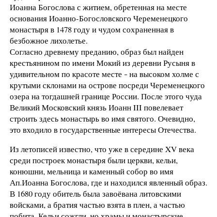
Иоанна Богослова с житием, обретенная на месте
основания Иоанно-Богословского Череменецкого
монастыря в 1478 году и чудом сохраненная в
безбожное лихолетье.
Согласно древнему преданию, образ был найден
крестьянином по имени Мокий из деревни Русыня в
удивительном по красоте месте
на высоком холме с
–
крутыми склонами на острове посреди Череменецкого
озера на тогдашней границе России. После этого чуда
Великий Московский князь Иоанн III повелевает
строить здесь монастырь во имя святого. Очевидно,
это входило в государственные интересы Отечества.
Из летописей известно, что уже в середине XV века
среди построек монастыря были церкви, кельи,
конюшни, мельница и каменный собор во имя
Ап.Иоанна Богослова, где и находился явленный образ.
В 1680 году обитель была завоёвана литовскими
войсками, а братия частью взята в плен, а частью
побита. Кельи сожгли, но храмы и монастырские