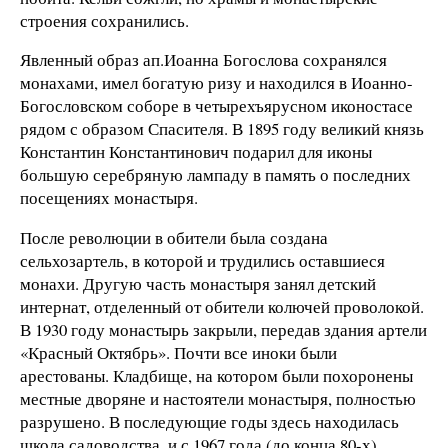
строения сохранились.
Явленный образ ап.Иоанна Богослова сохранялся
монахами, имел богатую ризу и находился в Иоанно-
Богословском соборе в четырехъярусном иконостасе
рядом с образом Спасителя. В 1895 году великий князь
Константин Константинович подарил для иконы
большую серебряную лампаду в память о последних
посещениях монастыря.
После революции в обители была создана
сельхозартель, в которой и трудились оставшиеся
монахи. Другую часть монастыря занял детский
интернат, отделенный от обители колючей проволокой.
В 1930 году монастырь закрыли, передав здания артели
«Красный Октябрь». Почти все иноки были
арестованы. Кладбище, на котором были похоронены
местные дворяне и настоятели монастыря, полностью
разрушено. В последующие годы здесь находилась
школа садоводства, и с 1967 года (до конца 80-х)