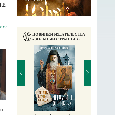
ЛЕ
t.ru
НОВИНКИ ИЗДАТЕЛЬСТВА
«ВОЛЬНЫЙ СТРАННИК»
П
Е
аучись у
и на