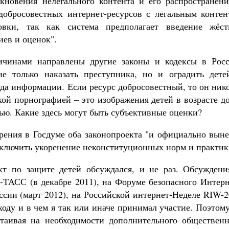
кновения нелегального контента и его распространени
добросовестных интернет-ресурсов с легальным контен
овки, так как система предполагает введение жёст
иев и оценок".
ричинами направлены другие законы и кодексы в Росс
е только наказать преступника, но и оградить дете
да информации. Если ресурс добросовестный, то он ник
кой порнографией – это изображения детей в возрасте д
тью. Какие здесь могут быть субъективные оценки?
трения в Госдуме оба законопроекта "и официально вын
сключить укоренение неконституционных норм и практик
ект по защите детей обсуждался, и не раз. Обсуждени
-ТАСС (в декабре 2011), на Форуме безопасного Интерн
ссии (март 2012), на Российской интернет-Неделе RIW-
сходу и в чем я так или иначе принимал участие. Поэтом
стаивая на необходимости дополнительного общественн