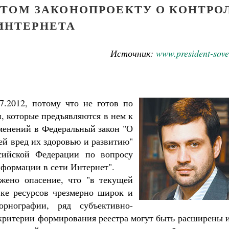
ТОМ ЗАКОНОПРОЕКТУ О КОНТРО
ИНТЕРНЕТА
Источник:
www.president-sove
7.2012, потому что не готов по
, которые предъявляются в нем к
менений в Федеральный закон "О
й вред их здоровью и развитию"
сийской Федерации по вопросу
формации в сети Интернет".
жено опасение, что "в текущей
ке ресурсов чрезмерно широк и
рнографии, ряд субъективно-
Великомученик Георгий Победоносец. Н
святого
 критерии формирования реестра могут быть расширены 
Роман Котов