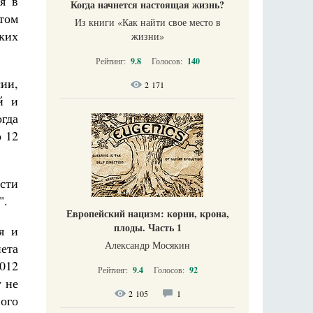
я в
Когда начнется настоящая жизнь?
том
Из книги «Как найти свое место в
ких
жизни​»
Рейтинг:
9.8
Голосов:
140
ии,
2 171
й и
огда
о 12
ести
".
Европейский нацизм: корни, крона,
плоды. Часть 1
я и
Александр Мосякин
ета
2012
Рейтинг:
9.4
Голосов:
92
у не
2 105
1
ого