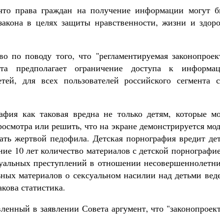
 что права граждан на получение информации могут б
закона в целях защиты нравственности, жизни и здоро
о по поводу того, что "регламентируемая законопроек
нта предполагает ограничение доступа к информац
тей, для всех пользователей российского сегмента с
афия как таковая вредна не только детям, которые мо
росмотра или решить, что на экране демонстрируется мо
тать жертвой педофила. Детская порнография вредит де
дние 10 лет количество материалов с детской порнографи
ксуальных преступлений в отношении несовершеннолетни
ьных материалов о сексуальном насилии над детьми вед
акова статистика.
ленный в заявлении Совета аргумент, что "законопроек