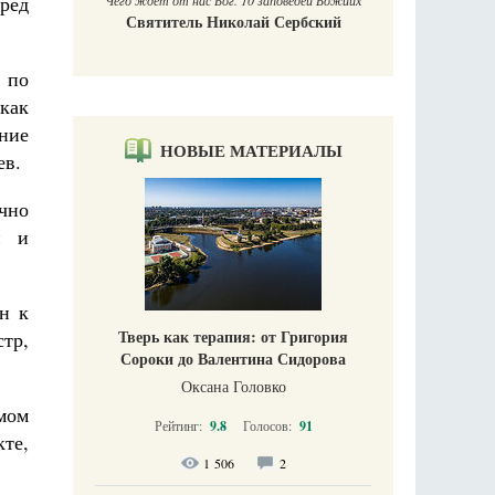
ред
Чего ждет от нас Бог. 10 заповедей Божиих
Святитель Николай Сербский
 по
как
ние
НОВЫЕ МАТЕРИАЛЫ
ев.
ично
й и
н к
Тверь как терапия: от Григория
тр,
Сороки до Валентина Сидорова
Оксана Головко
мом
Рейтинг:
9.8
Голосов:
91
те,
1 506
2