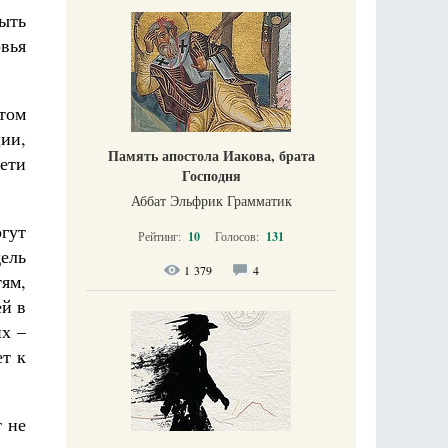
ыть
вья
том
ии,
Память апостола Иакова, брата
ети
Господня
Аббат Эльфрик Грамматик
гут
Рейтинг:
10
Голосов:
131
дель
1 379
4
тям,
ей в
х –
ет к
т не