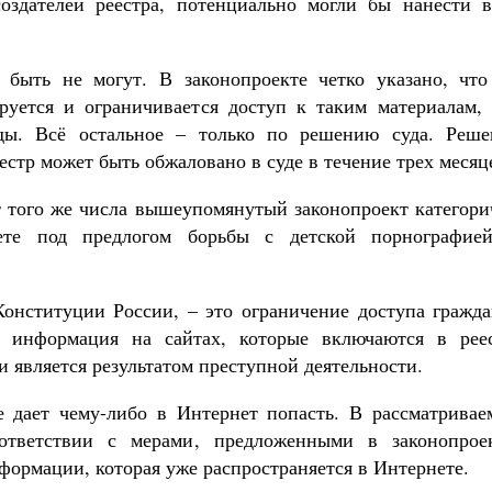
оздателей реестра, потенциально могли бы нанести в
Как найти своё место в жизни
Кирилл Мурышев
 быть не могут. В законопроекте четко указано, что
уется и ограничивается доступ к таким материалам, 
иды. Всё остальное – только по решению суда. Реше
стр может быть обжаловано в суде в течение трех месяц
от того же числа вышеупомянутый законопроект категор
ете под предлогом борьбы с детской порнографие
Конституции России, – это ограничение доступа гражда
 информация на сайтах, которые включаются в реес
и является результатом преступной деятельности.
е дает чему-либо в Интернет попасть. В рассматривае
ответствии с мерами, предложенными в законопроек
формации, которая уже распространяется в Интернете.