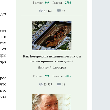
Рейтинг:
9.9
Голосов:
2798
37 446
13
дет
ект
и и
там
т от
торы
Как Богородица исцелила девочку, а
мере
потом пришла к ней домой
Дмитрий Злодорев
Рейтинг:
9.9
Голосов:
2015
рое
что
23 737
11
 кто
ость