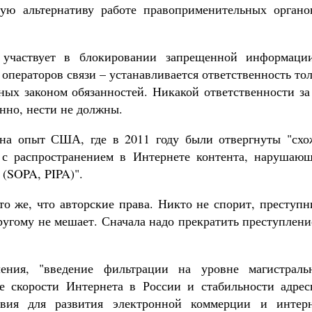
ную альтернативу работе правоприменительных органо
о участвует в блокировании запрещенной информаци
 операторов связи – устанавливается ответственность то
ных законом обязанностей. Никакой ответственности за
енно, нести не должны.
 на опыт США, где в 2011 году были отвергнуты "схо
 с распространением в Интернете контента, нарушающ
 (SOPA, PIPA)".
то же, что авторские права. Никто не спорит, преступ
ругому не мешает. Сначала надо прекратить преступлени
ения, "введение фильтрации на уровне магистраль
е скорости Интернета в России и стабильности адрес
твия для развития электронной коммерции и интерн