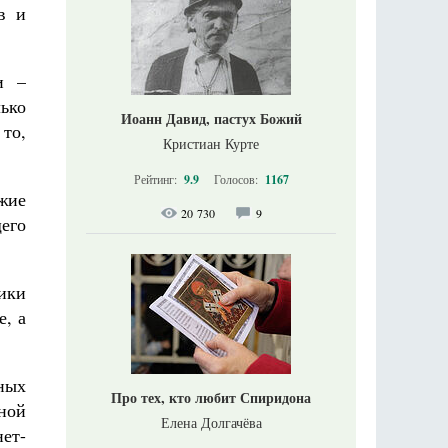
в и
и –
лько
Иоанн Давид, пастух Божий
 то,
Кристиан Курте
Рейтинг:
9.9
Голосов:
1167
жие
20 730
9
его
ники
е, а
ных
Про тех, кто любит Спиридона
ной
Елена Долгачёва
ет-