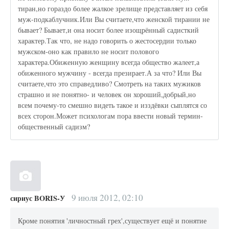
тиран,но гораздо более жалкое зрелище представляет из себя
муж-подкаблучник.Или Вы считаете,что женской тирании не
бывает? Бывает,и она носит более изощрённый садисткий
характер.Так что, не надо говорить о жестосердии только
мужском-оно как правило не носит полового
характера.Обиженную женщину всегда общество жалеет,а
обиженного мужчину - всегда презирает.А за что? Или Вы
считаете,что это справедливо? Смотреть на таких мужиков
страшно и не понятно- и человек он хороший,добрый,но
всем почему-то смешно видеть такое и изздёвки сыплятся со
всех сторон.Может психологам пора ввести новый термин-
общественный садизм?
9 июля 2012, 02:10
сириус BORIS-У
Кроме понятия 'личностный грех',существует ещё и понятие