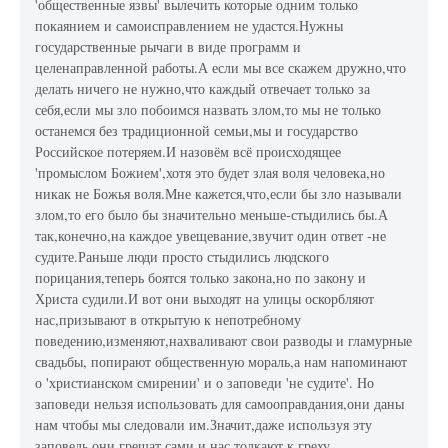
'общественные язвы' вылечить которые одним только
покаянием и самоисправлением не удастся.Нужны
государственные рычаги в виде программ и
целенаправленной работы.А если мы все скажем дружно,что
делать ничего не нужно,что каждый отвечает только за
себя,если мы зло побоимся назвать злом,то мы не только
останемся без традиционной семьи,мы и государство
Российское потеряем.И назовём всё происходящее
'промыслом Божием',хотя это будет злая воля человека,но
никак не Божья воля.Мне кажется,что,если бы зло называли
злом,то его было бы значительно меньше-стыдились бы.А
так,конечно,на каждое увещевание,звучит один ответ -не
судите.Раньше люди просто стыдились людского
порицания,теперь боятся только закона,но по закону и
Христа судили.И вот они выходят на улицы оскорбляют
нас,призывают в открытую к непотребному
поведению,изменяют,нахваливают свои разводы и гламурные
свадьбы, попирают общественную мораль,а нам напоминают
о 'христианском смирении' и о заповеди 'не судите'. Но
заповеди нельзя использовать для самооправдания,они даны
нам чтобы мы следовали им.Значит,даже используя эту
заповедь они грешат сами и нас толкают к греху.