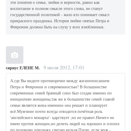
эти понятия о семье, любви и верности, равно как
воспитание в полном смысле этого слова, не станут
государственной политикой - мало кто понимает смысл
прекрасного праздника. История любви святых Петра и
Февронии должна быть на слуху у всех влюбленных.
9 июля 2012, 17:01
сириус ЕЛЕНЕ М.
А,где Вы видите противоречие между жизнеописанием
Петра и Февронии и современностью? В большинстве
современных семей брачный союз был создан именно по
инициативе женщины,так же в большинстве семей главой
семьи является жена-именнно она решает и планирует
всё.Мужчине почти всегда отводится почётная роль
'английского монарха'- царствует ,но не правит.Ничего не
имею против женщин,но делить людей на хороших и плохих
по половому признаку считаю нельзя.Плохо ,если муж -