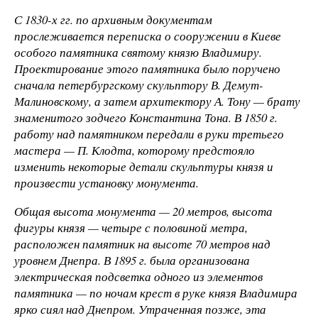
С 1830-х гг. по архивным документам
прослеживается переписка о сооружении в Киеве
особого памятника святому князю Владимиру.
Проектирование этого памятника было поручено
сначала петербургскому скульптору В. Демут-
Малиновскому, а затем архитектору А. Тону — брату
знаменитого зодчего Константина Тона. В 1850 г.
работу над памятником передали в руки третьего
мастера — П. Клодта, которому предстояло
изменить некоторые детали скульптуры князя и
произвести установку монумента.
Общая высота монумента — 20 метров, высота
фигуры князя — четыре с половиной метра,
расположен памятник на высоте 70 метров над
уровнем Днепра. В 1895 г. была организована
электрическая подсветка одного из элементов
памятника — по ночам крест в руке князя Владимира
ярко сиял над Днепром. Утраченная позже, эта