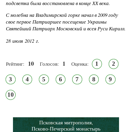
подсветка была восстановлена в конце ХХ века.
С молебна на Владимирской горке начал в 2009 году
свое первое Патриаршее посещение Украины
Святейший Патриарх Московский и всея Руси Кирилл.
28 июля 2012 г.
10
1
1
2
Рейтинг:
Голосов:
Оценка:
3
4
5
6
7
8
9
10
Псковская митрополия,
Псково-Печерский монастырь