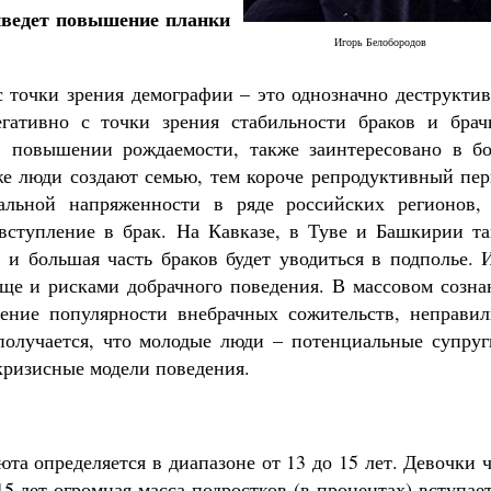
риведет повышение планки
Игорь Белобородов
с точки зрения демографии – это однозначно деструкти
егативно с точки зрения стабильности браков и брач
в повышении рождаемости, также заинтересовано в бо
Великомученик Георгий Победоносец. Н
святого
зже люди создают семью, тем короче репродуктивный пе
Роман Котов
Как найти своё место в жизни
альной напряженности в ряде российских регионов, 
Кирилл Мурышев
вступление в брак. На Кавказе, в Туве и Башкирии та
 и большая часть браков будет уводиться в подполье. 
 еще и рисками добрачного поведения. В массовом созн
ение популярности внебрачных сожительств, неправил
олучается, что молодые люди – потенциальные супруг
кризисные модели поведения.
юта определяется в диапазоне от 13 до 15 лет. Девочки 
15 лет огромная масса подростков (в процентах) вступае