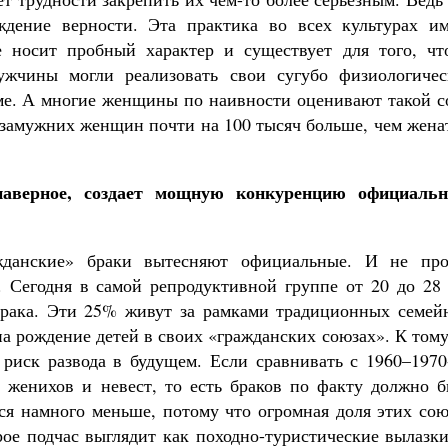
рждение верности. Эта практика во всех культурах им
е носит пробный характер и существует для того, чт
ужчины могли реализовать свои сугубо физиологичес
ме. А многие женщины по наивности оценивают такой с
и замужних женщин почти на 100 тысяч больше, чем жен
наверное, создает мощную конкуренцию официаль
жданские» браки вытесняют официальные. И не про
 Сегодня в самой репродуктивной группе от 20 до 28 
брака. Эти 25% живут за рамками традиционных семей
на рождение детей в своих «гражданских союзах». К том
риск развода в будущем. Если сравнивать с 1960–1970
 женихов и невест, то есть браков по факту должно б
тся намного меньше, потому что огромная доля этих со
рое подчас выглядит как походно-туристические вылазк