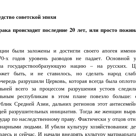
дство советской эпохи
рака происходит последние 20 лет, или просто пожин
ции были заложены и достигли своего апогея именн
70-х годов уровень разводов не падает. Основной у
на государствообразующую нацию – на русских. Ц
ожет быть, и не ставилось, но сделать народ слаб
ередь разрушили Церковь, которая всегда была оплото
льней всего за процессом разрушения устоев следил
льным республикам в этом плане повезло больше: 
ублик Средней Азии, дальних регионов этот антисемей
ицей разрушительных инициатив. Тогда же женщин вырв
 удар по наследственному праву. Фактически у отцов от
онарными людьми. И убили культуру хозяйствования: де
здесь и сейчас. И начали внедрять культуру матриархат