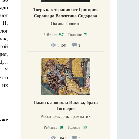
адо
Тверь как терапия: от Григория
рают
Сороки до Валентина Сидорова
 И,
Оксана Головко
лог
Рейтинг:
9.7
Голосов:
71
ак,
той
1 158
2
ия,
ИД…
а. У
что
 их
Память апостола Иакова, брата
Господня
Аббат Эльфрик Грамматик
уже
Рейтинг:
10
Голосов:
99
1 047
3