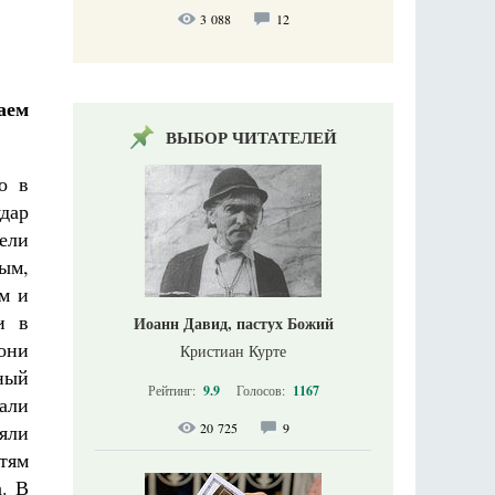
3 088
12
аем
ВЫБОР ЧИТАТЕЛЕЙ
о в
дар
ели
ым,
м и
и в
Иоанн Давид, пастух Божий
они
Кристиан Курте
ный
Рейтинг:
9.9
Голосов:
1167
али
20 725
9
няли
тям
а. В