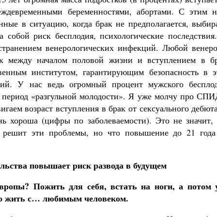
еждевременными беременностями, абортами. С этим н
енные в ситуацию, когда брак не предполагается, выби
а собой риск бесплодия, психологические последствия.
остранением венерологических инфекций. Любой венеро
к между началом половой жизни и вступлением в бр
венным институтом, гарантирующим безопасность в э
ний. У нас ведь огромный процент мужского бесплод
 период «разгульной молодости». Я уже молчу про СП
игаем возраст вступления в брак от сексуального дебют
нь хороша (цифры по заболеваемости). Это не значит, 
т решит эти проблемы, но что повышение до 21 года
льства повышает риск развода в будущем
вропы? Пожить для себя, встать на ноги, а потом 
сто жить с… любимым человеком.