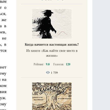
мым
т о
ся,
а же
а в
оев,
 не
, в
Когда начнется настоящая жизнь?
ется
Из книги «Как найти свое место в
жизни​»
Рейтинг:
9.8
Голосов:
120
нет
ему
1 739
 на
аком
вия
муж.
ому
 что