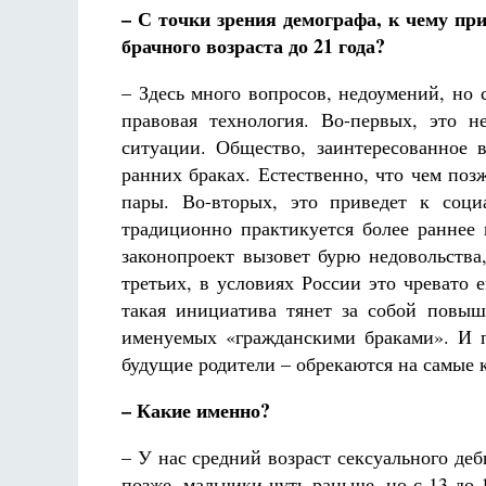
– С точки зрения демографа, к чему п
брачного возраста до 21 года?
– Здесь много вопросов, недоумений, но 
правовая технология. Во-первых, это н
ситуации. Общество, заинтересованное 
ранних браках. Естественно, что чем по
Разлуки не будет
Фредерика де Грааф
пары. Во-вторых, это приведет к соци
традиционно практикуется более раннее 
законопроект вызовет бурю недовольства,
третьих, в условиях России это чревато
такая инициатива тянет за собой повыш
именуемых «гражданскими браками». И п
будущие родители – обрекаются на самые 
– Какие именно?
– У нас средний возраст сексуального деб
позже, мальчики чуть раньше, но с 13 до 