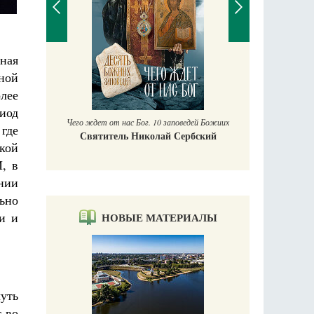
вная
П
ной
Е
лее
аучись у
риод
Чего ждет от нас Бог. 10 заповедей Божиих
где
Святитель Николай Сербский
кой
И, в
ании
ьно
и и
НОВЫЕ МАТЕРИАЛЫ
чуть
т во