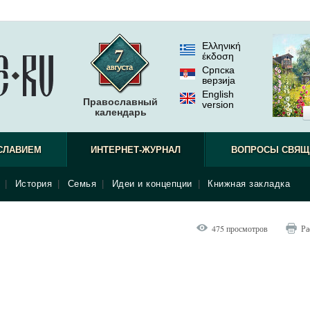
Ελληνική
έκδοση
Српска
верзиjа
English
Православный
version
календарь
СЛАВИЕМ
ИНТЕРНЕТ-ЖУРНАЛ
ВОПРОСЫ СВЯЩ
|
История
|
Семья
|
Идеи и концепции
|
Книжная закладка
475 просмотров
Ра