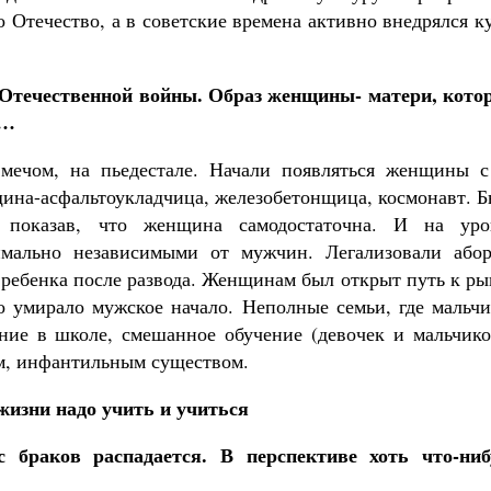
 Отечество, а в советские времена активно внедрялся к
й Отечественной войны. Образ женщины- матери, кото
ь…
 мечом, на пьедестале. Начали появляться женщины с
ина-асфальтоукладчица, железобетонщица, космонавт. Б
показав, что женщина самодостаточна. И на уро
имально независимыми от мужчин. Легализовали абор
 ребенка после развода. Женщинам был открыт путь к р
о умирало мужское начало. Неполные семьи, где мальчи
ние в школе, смешанное обучение (девочек и мальчико
ым, инфантильным существом.
жизни надо учить и учиться
 браков распадается. В перспективе хоть что-ниб