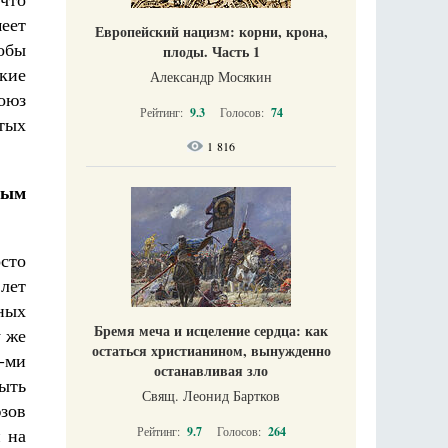
еет
Европейский нацизм: корни, крона,
обы
плоды. Часть 1
кие
Александр Мосякин
оюз
Рейтинг:
9.3
Голосов:
74
атых
1 816
ным
сто
лет
ных
Бремя меча и исцеление сердца: как
у же
остаться христианином, вынужденно
-ми
останавливая зло
ыть
Свящ. Леонид Бартков
юзов
Рейтинг:
9.7
Голосов:
264
и на