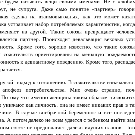
йте будем называть вещи своими именами. Не с «люби
руг, не супруга. Даже само понятие «партнер» говори
кая сделка на взаимовыгодных, как это может казать
ока устраивает набор потребляемых характеристик, когд
 заменяют на другой. Такие союзы превращают человек
является партнер. Происходит девальвация вековых уст
ность. Кроме того, хорошо известно, что такие союзы
 сожительств ориентированы на меньшую рождаемость
лонность к девиантному поведению. Кроме того, распада
раняется.
ругой подход к отношению. В сожительстве изначально 
 апофеоз потребительства. Мне очень странно, поч
 Потому что именно женщина таким образом низводится
е унижают как личность, она не имеет никаких прав в т
чине. В случае внебрачной беременности все последст
а. А потом далеко не всем удается с ребенком выйти за
ном союзе не предполагает далеко идущих планов. Пот
ет трудности закрепить их чем-то более серьезным. Ведь