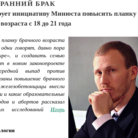
 РАННИЙ БРАК
рует инициативу Минюста повысить планку
возраста с 18 до 21 года
планку брачного возраста
 одни говорят, давно пора
ире», и создавать семью
ят в новом законопроекте
ередной выпад против
язаны повышение брачного
 железобетонщицы внесли
и и какие образовательные
одов и абортов рассказал
ких исследований
Игорь
ология