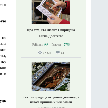
ульт
рую
Про тех, кто любит Спиридона
Елена Долгачёва
 не
ыла
Рейтинг:
9.9
Голосов:
2798
вне
37 437
13
ты,
ынку
ков
в в
Как Богородица исцелила девочку, а
удь
потом пришла к ней домой
Дмитрий Злодорев