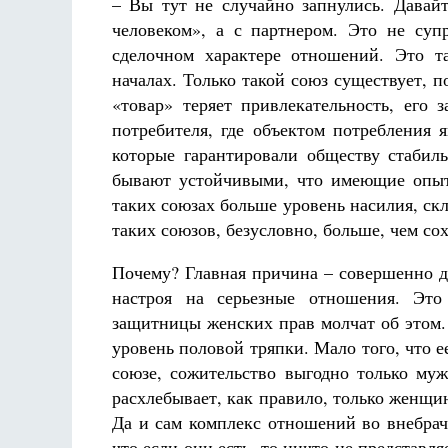
– Вы тут не случайно запнулись. Дава
человеком», а с партнером. Это не суп
сделочном характере отношений. Это та
началах. Только такой союз существует, п
«товар» теряет привлекательность, его
потребителя, где объектом потребления 
которые гарантировали обществу стабиль
бывают устойчивыми, что имеющие опыт
таких союзах больше уровень насилия, ск
таких союзов, безусловно, больше, чем сох
Почему? Главная причина – совершенно д
настроя на серьезные отношения. Это
защитницы женских прав молчат об этом.
уровень половой тряпки. Мало того, что е
союзе, сожительство выгодно только муж
расхлебывает, как правило, только женщин
Да и сам комплекс отношений во внебрач
что если они есть, то ничто не представля