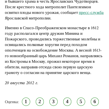
и бывшего храма в честь Ярославских Чудотворцев.
После крестного хода митрополит Пантелеимон
освятил плоды нового урожая, сообщает
пресс-служба
Ярославской митрополии.
Именно в Спасо-Преображенском монастыре в 1612
году располагался центр дружин Минина и
Пожарского, проводились торжественные молебны и
освящались полковые хоругви перед походом
ополченцев на освобождение Москвы. А весной 1613-
го новоизбранный царь Михаил Романов, направляясь
из Костромы в Москву, прожил некоторое время в
обители, направив отсюда свою первую царскую
грамоту о согласии на принятие царского венца.
20 августа 2012 г.
1
2
3
4
5
6
Оценка: