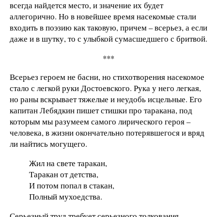
всегда найдется место, и значение их будет
аллегорично. Но в новейшее время насекомые стали
входить в поэзию как таковую, причем – всерьез, а если
даже и в шутку, то с улыбкой сумасшедшего с бритвой.
***
Всерьез героем не басни, но стихотворения насекомое
стало с легкой руки Достоевского. Рука у него легкая,
но раны вскрывает тяжелые и неудобь исцельные. Его
капитан Лебядкин пишет стишки про таракана, под
которым мы разумеем самого лирического героя –
человека, в жизни окончательно потерявшегося и вряд
ли найтись могущего.
Жил на свете таракан,
Таракан от детства,
И потом попал в стакан,
Полный мухоедства.
Серьезный труд требует серьезного толкования.