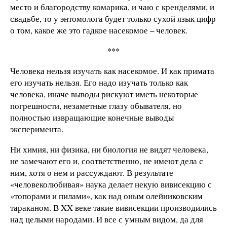
место и благородству комарика, и чаю с кренделями, и
свадьбе, то у энтомолога будет только сухой язык цифр
о том, какое же это гадкое насекомое – человек.
***
Человека нельзя изучать как насекомое. И как примата
его изучать нельзя. Его надо изучать только как
человека, иначе выводы рискуют иметь некоторые
погрешности, незаметные глазу обывателя, но
полностью извращающие конечные выводы
эксперимента.
Ни химия, ни физика, ни биология не видят человека,
не замечают его и, соответственно, не имеют дела с
ним, хотя о нем и рассуждают. В результате
«человеколюбивая» наука делает некую вивисекцию с
«топорами и пилами», как над оным олейниковским
тараканом. В XX веке такие вивисекции производились
над целыми народами. И все с умным видом, да для