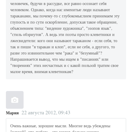
человечек, будучи в рассудке, все равно осознает себя
человеком. Однако, когда нас именитые люди называют
тараканами, мы почему-то с глубокомыслием принимаем эту
глупость и по сути оскорбление, допуская такое обращение,
объяснением типа: "видение художника", "эзопов язык",
"стиль обэриутов". А ведь эти поэты просто клеветники и
лжесвидетели: кого они называют тараканом - если себя, то
так и пиши "я таракан и клоп", если не себя, а другого, то
разве это извинительнее чем "рака" и "безумный"?
Напрашивается вывод, что мы ищем в "писаниях" или
"творениях" этих несчастных и с какой пользой тратим свое
малое время, внимая клеветникам?
22 августа 2012, 09:43
Мария
Очень важные, хорошие мысли. Многие ведь убеждены
"наукой", что любовь - это химия, больше ничего.