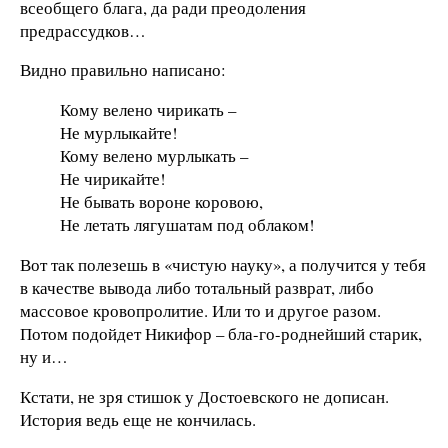
всеобщего блага, да ради преодоления
предрассудков…
Видно правильно написано:
Кому велено чирикать –
Не мурлыкайте!
Кому велено мурлыкать –
Не чирикайте!
Не бывать вороне коровою,
Не летать лягушатам под облаком!
Вот так полезешь в «чистую науку», а получится у тебя
в качестве вывода либо тотальный разврат, либо
массовое кровопролитие. Или то и другое разом.
Потом подойдет Никифор – бла-го-роднейший старик,
ну и…
Кстати, не зря стишок у Достоевского не дописан.
История ведь еще не кончилась.