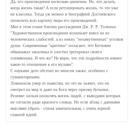
Да, его произведения несколько циничны. Но, что делать,
когда жизнь такая? А если ретушировать жизнь, то это уже
не классика. Тогда уж можно и биографией Достоевского
опошлить всю картину мира его произведений.
Мне в этом плане близки рассуждения Дж. Р. Р. Толкина:
"Художественное произведение возникает вовсе не из
человеческих слабостей, а из неких "незамутненных" уголков
души. Современные "критики" полагают, что Бетховен
обманывал заказчика и злостно третировал своего
племянника. И что же? Не верю, что эти подробности имеют
какое-то отношение к его музыке".
С науками дело обстоит во многом также, особенно с
гуманитарными.
Ломоносов умер от пьянства, но это не значит, что он
смотрел на мир и даже на Бога через призму бутылки.
Резюме: нельзя опошлять жизнь людей, с выводами которых
не согласен ради красного словца. Но если абзац с данными
мыслями убрать - статья замечательная, с очень верной
главной идеей.