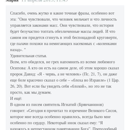
Спасибо, очень жутко и какие точные фразы, особенно вот
эта: "Они чувствовали, что человек мельчает и что личность
управляется законами масс. Они чувствовали, что история
будет безучастно топтать обезличенные массы людей. И что
самим им придется сгинуть в этой беспощадной круговерти,
где палачи похожи на немигающих насекомых с «коленками
назад». "
Удивительная статья.
Всем, кто обиделся, не грех напомнить из всеми любимого
Осипова: А кто он есть на самом деле, об этом хорошо сказал
пророк Давид: «Я - червь, а не человек» (Пс. 21, 7), он даже
еще боле красочно сказал о себе – «блоха во Израиле» (1 Цар.
26, 20). Вот если бы увидеть себя «блохой», но это не так
просто, как мы думаем.
И ещё:
В одном из писем святитель Игнатий (Брянчанинов)
говорит: «Сегодня я прочитал то изречение Великого Сисоя,
которое мне всегда особенно нравилось, всегда было мне
особенно по сердцу. Некоторый инок сказал ему: “Я
нахожусь в непрестанном памятовании Бога”. Преподобный