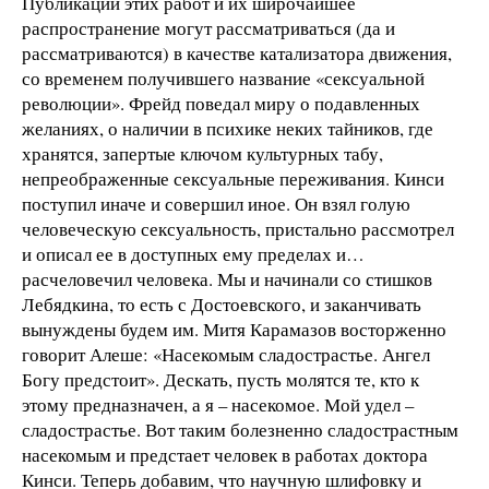
Публикации этих работ и их широчайшее
распространение могут рассматриваться (да и
рассматриваются) в качестве катализатора движения,
со временем получившего название «сексуальной
революции». Фрейд поведал миру о подавленных
желаниях, о наличии в психике неких тайников, где
хранятся, запертые ключом культурных табу,
непреображенные сексуальные переживания. Кинси
поступил иначе и совершил иное. Он взял голую
человеческую сексуальность, пристально рассмотрел
и описал ее в доступных ему пределах и…
расчеловечил человека. Мы и начинали со стишков
Лебядкина, то есть с Достоевского, и заканчивать
вынуждены будем им. Митя Карамазов восторженно
говорит Алеше: «Насекомым сладострастье. Ангел
Богу предстоит». Дескать, пусть молятся те, кто к
этому предназначен, а я – насекомое. Мой удел –
сладострастье. Вот таким болезненно сладострастным
насекомым и предстает человек в работах доктора
Кинси. Теперь добавим, что научную шлифовку и