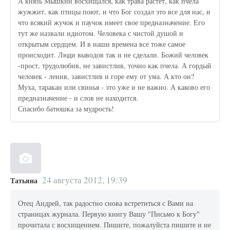
А князь Мышкин восхищался, как трава растет, как пчела
жужжит, как птицы поют, и что Бог создал это все для нас, и
что всякий жучок и паучок имеет свое предназначение. Его
тут же назвали идиотом. Человека с чистой душой и
открытым сердцем. И в наши времена все тоже самое
происходит. Люди выводов так и не сделали. Божий человек
-прост, трудолюбив, не завистлив, точно как пчела. А гордый
человек - ленив, завистлив и горе ему от ума. А кто он?
Муха, таракан или свинья - это уже и не важно. А каково его
предназначение - и слов не находится.
Спасибо батюшка за мудрость!
24 августа 2012, 19:39
Татьяна
Отец Андрей, так радостно снова встретиться с Вами на
страницах журнала. Первую книгу Вашу "Письмо к Богу"
прочитала с восхищением. Пишите, пожалуйста пишите и не