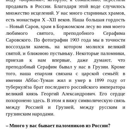
продавать в России. Благодаря этой воде случилось
множество исцелений. У нас много старинных храмов,
есть монастыри Х –XII веков. Наша большая гордость
– Новый Саров, храм в Боржомском лесу во имя моего
любимого святого, преподобного Серафима
Саровского. По фотографии 1903 года мы в точности
воссоздали камень, на котором молился великий
святой, и ближнюю пустыньку. Некоторые паломники,
приехав к нам впервые, даже думают, что
преподобный Серафим бывал у нас в Грузии. Кроме
того, наша епархия связана с царской семьёй: в
имении Аббас-Туман жил и умер в 1899 году от
туберкулёза брат последнего российского императора
великий князь Георгий Александрович. Его сердце
похоронено здесь. В этом я вижу символическую связь
между Россией и Грузией, между русским и
грузинским народами.
– Много у вас бывает паломников из России?