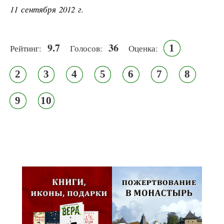
11 сентября 2012 г.
9.7
36
1
Рейтинг:
Голосов:
Оценка:
2
3
4
5
6
7
8
9
10
Псковская митрополия,
Псково-Печерский монастырь