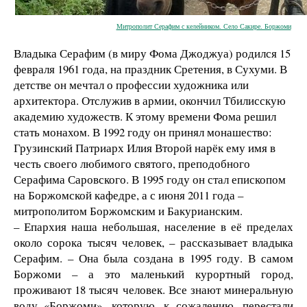
Митрополит Серафим с келейником. Село Сакире. Боржоми
Владыка Серафим (в миру Фома Джоджуа) родился 15
февраля 1961 года, на праздник Сретения, в Сухуми. В
детстве он мечтал о профессии художника или
архитектора. Отслужив в армии, окончил Тбилисскую
академию художеств. К этому времени Фома решил
стать монахом. В 1992 году он принял монашество:
Грузинский Патриарх Илия Второй нарёк ему имя в
честь своего любимого святого, преподобного
Серафима Саровского. В 1995 году он стал епископом
на Боржомской кафедре, а с июня 2011 года –
митрополитом Боржомским и Бакурианским.
– Епархия наша небольшая, население в её пределах
около сорока тысяч человек, – рассказывает владыка
Серафим. – Она была создана в 1995 году. В самом
Боржоми – а это маленький курортный город,
проживают 18 тысяч человек. Все знают минеральную
воду «Боржоми», которую, к сожалению, перестали