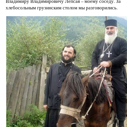
Владимиру Владимировичу Лепсая – моему соседу. За
хлебосольным грузинским столом мы разговорились.