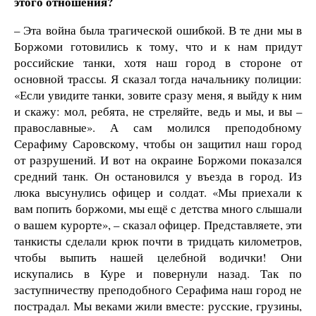
этого отношения?
– Эта война была трагической ошибкой. В те дни мы в
Боржоми готовились к тому, что и к нам придут
российские танки, хотя наш город в стороне от
основной трассы. Я сказал тогда начальнику полиции:
«Если увидите танки, зовите сразу меня, я выйду к ним
и скажу: мол, ребята, не стреляйте, ведь и мы, и вы –
православные». А сам молился преподобному
Серафиму Саровскому, чтобы он защитил наш город
от разрушений. И вот на окраине Боржоми показался
средний танк. Он остановился у въезда в город. Из
люка высунулись офицер и солдат. «Мы приехали к
вам попить боржоми, мы ещё с детства много слышали
о вашем курорте», – сказал офицер. Представляете, эти
танкисты сделали крюк почти в тридцать километров,
чтобы выпить нашей целебной водички! Они
искупались в Куре и повернули назад. Так по
заступничеству преподобного Серафима наш город не
пострадал. Мы веками жили вместе: русские, грузины,