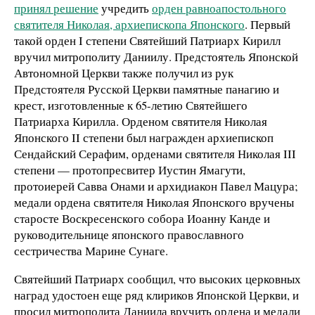
принял решение
учредить
орден равноапостольного
святителя Николая, архиепископа Японского
. Первый
такой орден I степени Святейший Патриарх Кирилл
вручил митрополиту Даниилу. Предстоятель Японской
Автономной Церкви также получил из рук
Предстоятеля Русской Церкви памятные панагию и
крест, изготовленные к 65-летию Святейшего
Патриарха Кирилла. Орденом святителя Николая
Японского II степени был награжден архиепископ
Сендайский Серафим, орденами святителя Николая III
степени — протопресвитер Иустин Ямагути,
протоиерей Савва Онами и архидиакон Павел Мацура;
медали ордена святителя Николая Японского вручены
старосте Воскресенского собора Иоанну Канде и
руководительнице японского православного
сестричества Марине Сунаге.
Святейший Патриарх сообщил, что высоких церковных
наград удостоен еще ряд клириков Японской Церкви, и
просил митрополита Даниила вручить ордена и медали