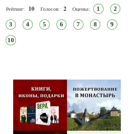
10
2
1
2
Рейтинг:
Голосов:
Оценка:
3
4
5
6
7
8
9
10
Псковская митрополия,
Псково-Печерский монастырь