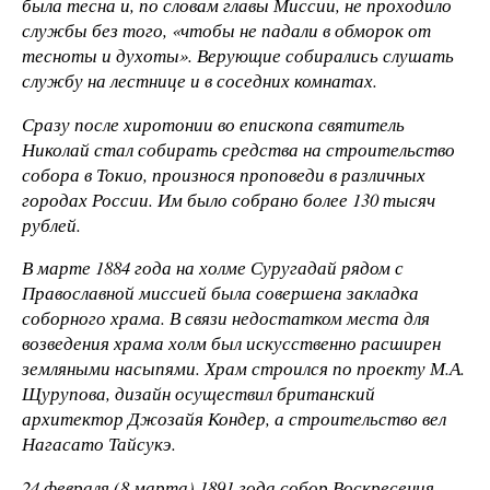
была тесна и, по словам главы Миссии, не проходило
службы без того, «чтобы не падали в обморок от
тесноты и духоты». Верующие собирались слушать
службу на лестнице и в соседних комнатах.
Сразу после хиротонии во епископа святитель
Николай стал собирать средства на строительство
собора в Токио, произнося проповеди в различных
городах России. Им было собрано более 130 тысяч
рублей.
В марте 1884 года на холме Суругадай рядом с
Православной миссией была совершена закладка
соборного храма. В связи недостатком места для
возведения храма холм был искусственно расширен
земляными насыпями. Храм строился по проекту М.А.
Щурупова, дизайн осуществил британский
архитектор Джозайя Кондер, а строительство вел
Нагасато Тайсукэ.
24 февраля (8 марта) 1891 года собор Воскресения