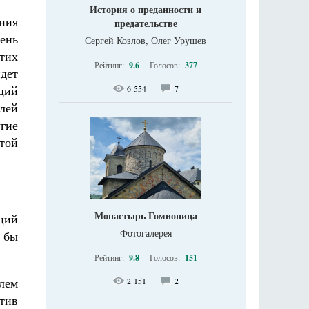
История о преданности и
ния
предательстве
чень
Сергей Козлов, Олег Урушев
этих
Рейтинг:
9.6
Голосов:
377
дет
щий
6 554
7
лей
угие
етой
Монастырь Гомионица
аций
Фотогалерея
и бы
Рейтинг:
9.8
Голосов:
151
лем
2 151
2
тив