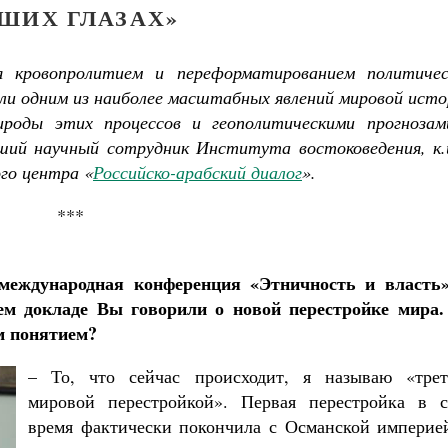
ШИХ ГЛАЗАХ»
я кровопролитием и переформатированием политичес
али одним из наиболее масштабных явлений мировой ист
ироды этих процессов и геополитическими прогнозам
ший научный сотрудник Института востоковедения, к.и
го центра «
Российско-арабский диалог
».
***
Как найти своё место в жизни
Кирилл Мурышев
Великомученик Георгий Победоносец. Н
святого
Роман Котов
 международная конференция «Этничность и власть»
ем докладе Вы говорили о новой перестройке мира.
м понятием?
– То, что сейчас происходит, я называю «трет
мировой перестройкой». Первая перестройка в с
время фактически покончила с Османской империей