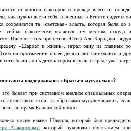
ависеть от многих факторов и прежде всего от поведе
и, как нужно вести себя, а военные в Египте сидят и о
а сохраняется та «светская» власть, которая была до 
т сейчас фактически является тем местом, откуда и
том. Идеолог этих процессов Юсеф Аль-Карадауи, веду
ередачу «Шариат и жизнь», играл одну из главных ро
 Этим на протяжении более десяти лет занимались и др
е сети были лишь детонатором взрыва в среде уже нагр
англо-саксы поддерживают «Братьев мусульман»?
ак это бывает при системном анализе специальных опер
что англо-саксы стоят за «Братьями мусульманами», есл
 веке, во время Кавказской войны.
сколько писем имама Шамиля, который был предводите
иру Алжирскому
, который руководил восстанием про