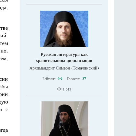
да,
тве
ий.
тем
вно,
Русская литература как
тем,
хранительница цивилизации
Архимандрит Симеон (Томачинский)
сии
Рейтинг:
9.9
Голосов:
37
тобы
1 513
они
кую
и с
гда