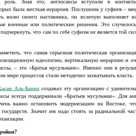
 роль. Зная это, англосаксы вступали в контакт
торых была жесткая иерархия. Послушник у суфиев – мю
ить волю своего наставника, он вслепую выполняет в
ые военные или политические решения. Это случилось
подчеркнуть, что сам по себе суфизм не является той си
аметить, что самая серьезная политическая организаци
илизационную идеологию, вертикальную иерархию и оч
ссы, – это «Братья мусульмане». Именно они в результ
ом мире процессов стали методично захватывать власть.
Хасан Аль-Банна
создавал эту организацию с удивитель
аксы всегда поддерживали «Братьев мусульман». Для ан
очень важно остановить модернизацию на Востоке, чт
 государств. Значит им надо стоять за радикальной ча
рхаизации.
тройки?