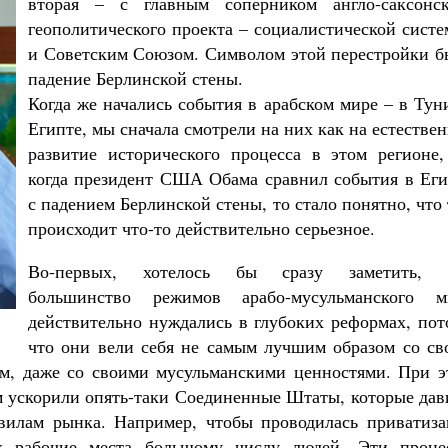
вторая – с главным соперником англо-саксонск
геополитического проекта – социалистической сист
и Советским Союзом. Символом этой перестройки б
падение Берлинской стены.
Когда же начались события в арабском мире – в Тун
Египте, мы сначала смотрели на них как на естестве
развитие исторического процесса в этом регионе,
когда президент США Обама сравнил события в Еги
с падением Берлинской стены, то стало понятно, что
происходит что-то действительно серьезное.
Во-первых, хотелось бы сразу заметить, 
большинство режимов арабо-мусульманского м
действительно нуждались в глубоких реформах, пот
что они вели себя не самым лучшим образом со св
м, даже со своими мусульманскими ценностями. При э
ом ускорили опять-таки Соединенные Штаты, которые да
вилам рынка. Например, чтобы проводилась приватиза
их рабочие места большому числу людей. Эти проце