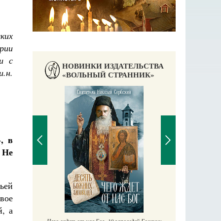
ких
ории
и с
НОВИНКИ ИЗДАТЕЛЬСТВА
.н.
«ВОЛЬНЫЙ СТРАННИК»
П
Е
аучись у
, в
 Не
ьей
вое
, а