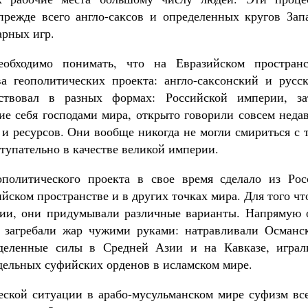
режде всего англо-саксов и определенных кругов Запа
арных игр.
обходимо понимать, что на Евразийском пространс
а геополитических проекта: англо-саксонский и русск
ствовал в разных формах: Российской империи, за
ие себя господами мира, открыто говорили совсем неда
 и ресурсов. Они вообще никогда не могли смириться с 
тупательно в качестве великой империи.
ополитического проекта в свое время сделало из Рос
ийском пространстве и в других точках мира. Для того ч
ссии, они придумывали различные варианты. Напрямую 
да загребали жар чужими руками: натравливали Османс
деленные силы в Средней Азии и на Кавказе, играл
тдельных суфийских орденов в исламском мире.
еской ситуации в арабо-мусульманском мире суфизм все