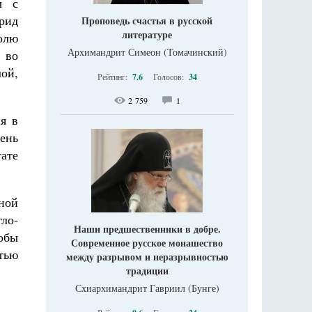
ы с
рид
Проповедь счастья в русской
литературе
олю
Архимандрит Симеон (Томачинский)
 во
лой,
Рейтинг:
7.6
Голосов:
34
2 759
1
я в
ень
ате
ной
гло-
Наши предшественники в добре.
обы
Современное русское монашество
стью
между разрывом и неразрывностью
традиции
Схиархимандрит Гавриил (Бунге)