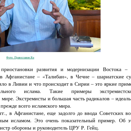
Фото: Православие.Ru
 приостановки развития и модернизации Востока – 
в Афганистане – «Талибан», в Чечне – шариатские су
дило в Ливии и что происходит в Сирии – это яркие при
кального ислама. Такие примеры экстремистско
м мире. Экстремисты и большая часть радикалов – идеал
 прежде всего исламского мира.
гг., в Афганистане, еще задолго до ввода Советских в
ьным исламом. Это очень показательный пример. Об э
истр обороны и руководитель ЦРУ Р. Гейц.