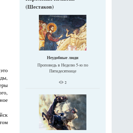
(Шестаков)
Неудобные люди
Проповедь в Неделю 5-ю по
это
Пятидесятнице
ды,
2
меры
го,
ьное
ойск
том