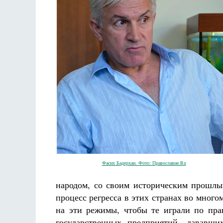
Фредерика де Грааф
Фасих Бадерхан. Фото: Православие.Ru
народом, со своим историческим прошлы
процесс регресса в этих странах во мног
на эти режимы, чтобы те играли по пра
государственных предприятий, дававш