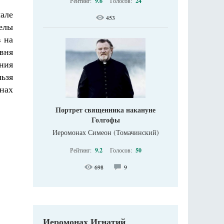
Рейтинг:
9.6
Голосов:
24
чале
453
елы
в на
вня
яния
ьзя
анах
Портрет священника накануне
Голгофы
Иеромонах Симеон (Томачинский)
Рейтинг:
9.2
Голосов:
50
698
9
Иеромонах Игнатий