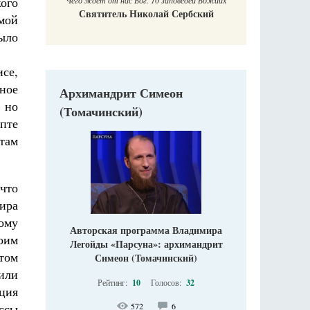
ого
Чего ждет от нас Бог. 10 заповедей Божиих
Святитель Николай Сербский
емой
ыло
исе,
нное
Архимандрит Симеон
 но
(Томачинский)
пте
 там
что
ира
ому
Авторская программа Владимира
оим
Легойды «Парсуна»: архимандрит
том
Симеон (Томачинский)
вили
Рейтинг:
10
Голосов:
32
ция
ссы
572
6