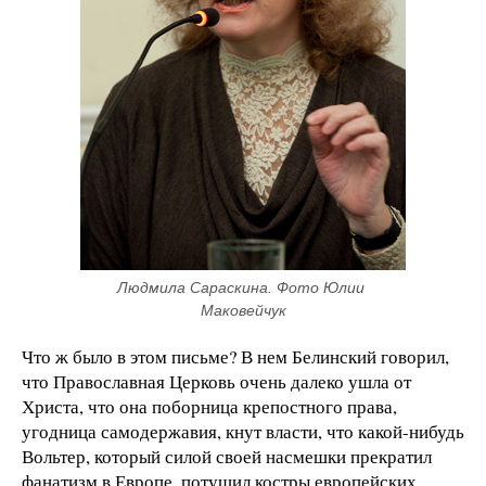
Людмила Сараскина. Фото Юлии 
Маковейчук
Что ж было в этом письме? В нем Белинский говорил,
что Православная Церковь очень далеко ушла от
Христа, что она поборница крепостного права,
угодница самодержавия, кнут власти, что какой-нибудь
Вольтер, который силой своей насмешки прекратил
фанатизм в Европе, потушил костры европейских