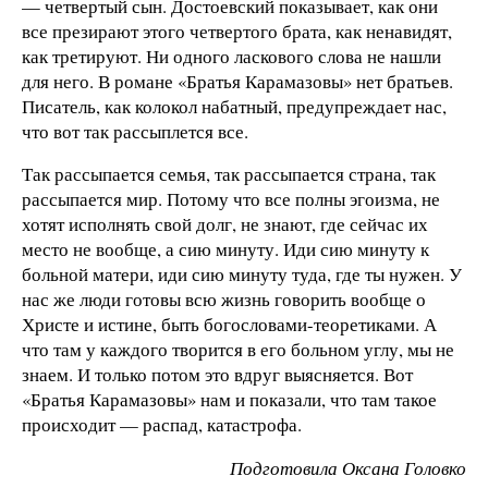
— четвертый сын. Достоевский показывает, как они
все презирают этого четвертого брата, как ненавидят,
как третируют. Ни одного ласкового слова не нашли
для него. В романе «Братья Карамазовы» нет братьев.
Писатель, как колокол набатный, предупреждает нас,
что вот так рассыплется все.
Так рассыпается семья, так рассыпается страна, так
рассыпается мир. Потому что все полны эгоизма, не
хотят исполнять свой долг, не знают, где сейчас их
место не вообще, а сию минуту. Иди сию минуту к
больной матери, иди сию минуту туда, где ты нужен. У
нас же люди готовы всю жизнь говорить вообще о
Христе и истине, быть богословами-теоретиками. А
что там у каждого творится в его больном углу, мы не
знаем. И только потом это вдруг выясняется. Вот
«Братья Карамазовы» нам и показали, что там такое
происходит — распад, катастрофа.
Подготовила Оксана Головко