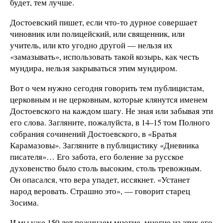
будет, тем лучше.
Достоевский пишет, если что-то дурное совершает
чиновник или полицейский, или священник, или
учитель, или кто угодно другой — нельзя их
«замазывать», использовать такой козырь, как честь
мундира, нельзя закрываться этим мундиром.
Вот о чем нужно сегодня говорить тем публицистам,
церковным и не церковным, которые клянутся именем
Достоевского на каждом шагу. Не зная или забывая эти
его слова. Загляните, пожалуйста, в 14–15 том Полного
собрания сочинений Достоевского, в «Братья
Карамазовы». Загляните в публицистику «Дневника
писателя»… Его забота, его боление за русское
духовенство было столь высоким, столь тревожным.
Он опасался, что вера упадет, иссякнет. «Устанет
народ веровать. Страшно это», — говорит старец
Зосима.
И мы уже 150 лет пожинаем многие, многие из этих его