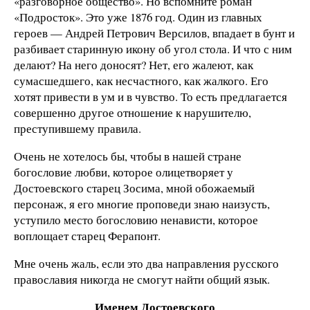
«разговорное общество». Но вспомните роман
«Подросток». Это уже 1876 год. Один из главных
героев — Андрей Петрович Версилов, впадает в бунт и
разбивает старинную икону об угол стола. И что с ним
делают? На него доносят? Нет, его жалеют, как
сумасшедшего, как несчастного, как жалкого. Его
хотят привести в ум и в чувство. То есть предлагается
совершенно другое отношение к нарушителю,
преступившему правила.
Очень не хотелось бы, чтобы в нашей стране
богословие любви, которое олицетворяет у
Достоевского старец Зосима, мной обожаемый
персонаж, я его многие проповеди знаю наизусть,
уступило место богословию ненависти, которое
воплощает старец Ферапонт.
Мне очень жаль, если это два направления русского
православия никогда не смогут найти общий язык.
Именем Достоевского