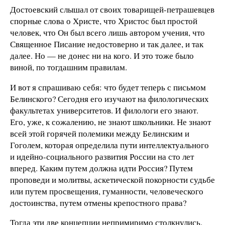
Достоевский слышал от своих товарищей-петрашевцев
спорные слова о Христе, что Христос был простой
человек, что Он был всего лишь автором учения, что
Священное Писание недостоверно и так далее, и так
далее. Но — не донес ни на кого. И это тоже было
виной, по тогдашним правилам.
И вот я спрашиваю себя: что будет теперь с письмом
Белинского? Сегодня его изучают на филологических
факультетах университетов. И филологи его знают.
Его, уже, к сожалению, не знают школьники. Не знают
всей этой горячей полемики между Белинским и
Гоголем, которая определила пути интеллектуального
и идейно-социального развития России на сто лет
вперед. Каким путем должна идти Россия? Путем
проповеди и молитвы, аскетической покорности судьбе
или путем просвещения, гуманности, человеческого
достоинства, путем отмены крепостного права?
Тогда эти две концепции непримиримо столкнулись.