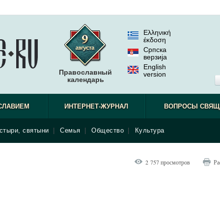
Ελληνική
έκδοση
Српска
верзиjа
English
Православный
version
календарь
СЛАВИЕМ
ИНТЕРНЕТ-ЖУРНАЛ
ВОПРОСЫ СВЯЩ
стыри, святыни
|
Семья
|
Общество
|
Культура
2 757 просмотров
Ра