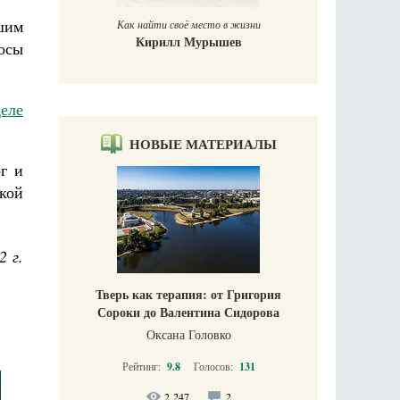
шим
Как найти своё место в жизни
Кирилл Мурышев
осы
деле
НОВЫЕ МАТЕРИАЛЫ
г и
кой
2 г.
Тверь как терапия: от Григория
Сороки до Валентина Сидорова
Оксана Головко
Рейтинг:
9.8
Голосов:
131
2 247
2