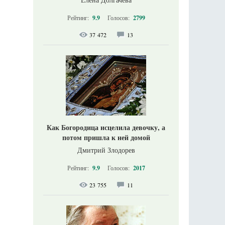
Рейтинг:
9.9
Голосов:
2799
37 472
13
Как Богородица исцелила девочку, а
потом пришла к ней домой
Дмитрий Злодорев
Рейтинг:
9.9
Голосов:
2017
23 755
11