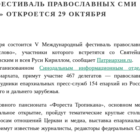
ЕСТИВАЛЬ ПРАВОСЛАВНЫХ СМИ
» ОТКРОЕТСЯ 29 ОКТЯБРЯ
ря состоится V Международный фестиваль православ
во», участники которого встретятся со Святей
ским и всея Руси Кириллом, сообщает
Патриархия.ru
.
рганизованном
Синодальным информационным отде
иархата, примут участие 467 делегатов — православ
удники епархиальных пресс-служб 154 епархий из Росс
о и дальнего зарубежья.
овного пансионата «Фореста Тропикана», основном ме
альное открытие, пройдут тематические круглые стол
росам отношений Церкви и медиа, выставка епархиаль
примут известные журналисты, редакторы федеральных 