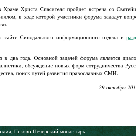
 в Храме Христа Спасителя пройдет встреча со Святей
иллом, в ходе которой участники форума зададут вопр
ви.
а сайте Синодального информационного отдела в
раз
з в два года. Основной задачей форума является диало
алистики, обсуждение новых форм сотрудничества Русс
ества, поиск путей развития православных СМИ.
29 октября 201
олия,
Псково-Печерский монастырь