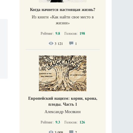
Когда начнется настоящая жизнь?
Из книги «Как найти свое место в
жизни​»
Рейтинг:
9.8
Голосов:
198
3 121
1
Европейский нацизм: корни, крона,
плоды. Часть 1
Александр Мосякин
Рейтинг:
9.3
Голосов:
126
3 009
2