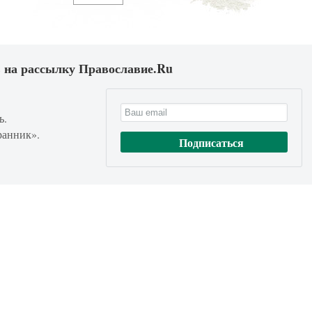
 на рассылку Православие.Ru
ь.
ранник».