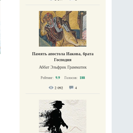
Память апостола Иакова, брата
Господня
Аббат Эльфрик Грамматик
Рейтинг:
9.9
Голосов:
188
2 092
4