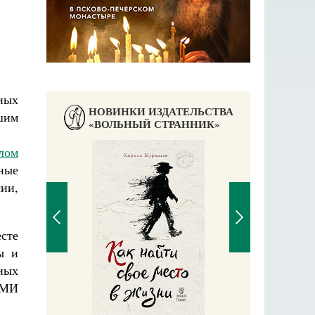
ных
НОВИНКИ ИЗДАТЕЛЬСТВА
шим
«ВОЛЬНЫЙ СТРАННИК»
лом
ные
ии,
сте
ы и
ных
СМИ
Великомучени