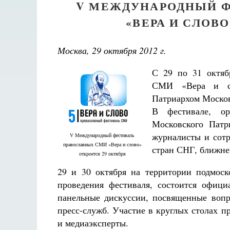
V МЕЖДУНАРОДНЫЙ Ф
«ВЕРА И СЛОВО
Москва, 29 октября 2012 г.
С 29 по 31 октяб
СМИ «Вера и сло
Патриархом Москов
В фестивале, о
Московского Патр
журналисты и сотр
V Международный фестиваль
православных СМИ «Вера и слово»
стран СНГ, ближнег
откроется 29 октября
29 и 30 октября на территории подмоск
проведения фестиваля, состоится офици
панельные дискуссии, посвященные воп
пресс-служб. Участие в круглых столах 
и медиаэксперты.