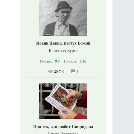
Иоанн Давид, пастух Божий
Кристиан Курте
Рейтинг:
9.9
Голосов:
1167
20 746
9
Про тех, кто любит Спиридона
Елена Долгачёва