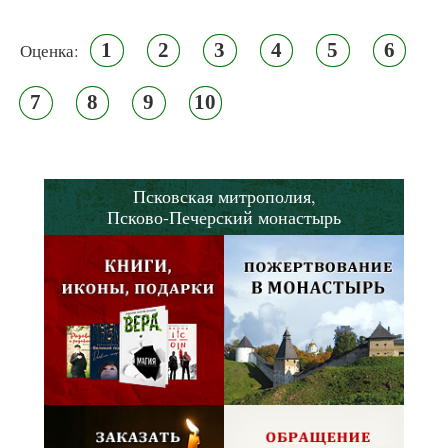
1
2
3
4
5
6
Оценка:
7
8
9
10
Псковская митрополия,
Псково-Печерский монастырь