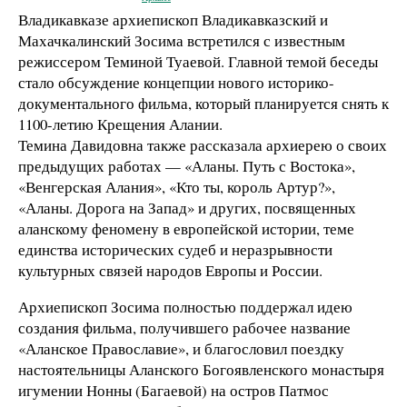
Владикавказе архиепископ Владикавказский и
Махачкалинский Зосима встретился с известным
режиссером Теминой Туаевой. Главной темой беседы
стало обсуждение концепции нового историко-
документального фильма, который планируется снять к
1100-летию Крещения Алании.
Темина Давидовна также рассказала архиерею о своих
предыдущих работах — «Аланы. Путь с Востока»,
«Венгерская Алания», «Кто ты, король Артур?»,
«Аланы. Дорога на Запад» и других, посвященных
аланскому феномену в европейской истории, теме
единства исторических судеб и неразрывности
культурных связей народов Европы и России.
Архиепископ Зосима полностью поддержал идею
создания фильма, получившего рабочее название
«Аланское Православие», и благословил поездку
настоятельницы Аланского Богоявленского монастыря
игумении Нонны (Багаевой) на остров Патмос