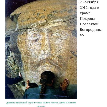
23 октября
2012 года в
храме
Покрова
Пресвятой
Богородицы
во
Древник наскальный образ Господа нашего Иисуса Христа в Нижнем
Архызе