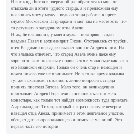
И вот когда Битов в очередной раз обратился ко мне, не
отыскала ли я этого чудного старца, я и предложила ему
позвонить моему мужу – ведь он тогда работал в пресс-
службе Московской Патриархии и мог там на месте хоть что-
то разузнать о загадочном отце Авеле.
Итак, Битов звонит, у моего мужа – повторяю – сидят
владыка Павел и архимандрит Тихон. Отстраняясь от трубки,
отец Владимир переадресовывает вопрос Андрея к ним. На
что владыка отвечает, что старец Авель очень даже ему
хорошо знаком, поскольку подвизается в монастыре как раз в
его Рязанской епархии. Только он очень стар и немощен и
почти никого уже не принимает. Но в то же время владыка
тут же выказывает готовность лично попросить старца
принять писателя Битова. Мало того, он великодушно
приглашает Андрея Георгиевича остановиться там же в
монастыре, как только тот найдет возможность туда приехать.
А архимандрит Тихон, который как раз накануне вечером
навещал отца Авеля, принимает в этом деятельное участие,
обещает дать сопровождающего и помочь с машиной. Это –
первая часть его истории.