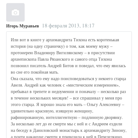
18 февраля 2013, 18:17
Игорь Муравьев
Или вот в книге у архимандрита Тихона есть коротенькая
история (на одну страничку) о том, как моему мужу –
протоиерею Владимиру Вигилянскому – в присутствии
архиепископа Павла Рязанского и самого отца Тихона
позвонил писатель Андрей Битов и поведал, что ему явилась
во сне его покойная мать.
Она сказала, что ему надо поисповедоваться у некоего старца
Авеля. Андрей как человек с «мистическим измерением»,
пребывал в трепете и недоумении и поначалу – несколько раз
в течение нескольких месяцев! – все спрашивал у меня про
этого старца. Я хорошо знала его мать – Ольгу Алексеевну –
удивительно красивую, изящную женщину,
рафинированную, интеллигентную – подлинную дворянку.
За несколько лет до ее смерти мы с ней и с Андреем ездили
на беседу в Даниловский монастырь к архимандриту Зинону,
а почти накануне смерти я привозила к ней в Переделкино,