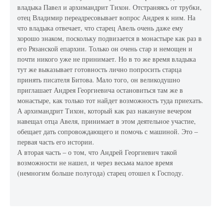
владыка Павел и архимандрит Тихон. Отстраняясь от трубки,
отец Владимир переадресовывает вопрос Андрея к ним. На
что владыка отвечает, что старец Авель очень даже ему
хорошо знаком, поскольку подвизается в монастыре как раз в
его Рязанской епархии. Только он очень стар и немощен и
почти никого уже не принимает. Но в то же время владыка
тут же выказывает готовность лично попросить старца
принять писателя Битова. Мало того, он великодушно
приглашает Андрея Георгиевича остановиться там же в
монастыре, как только тот найдет возможность туда приехать.
А архимандрит Тихон, который как раз накануне вечером
навещал отца Авеля, принимает в этом деятельное участие,
обещает дать сопровождающего и помочь с машиной. Это –
первая часть его истории.
А вторая часть – о том, что Андрей Георгиевич такой
возможности не нашел, и через весьма малое время
(немногим больше полугода) старец отошел к Господу.