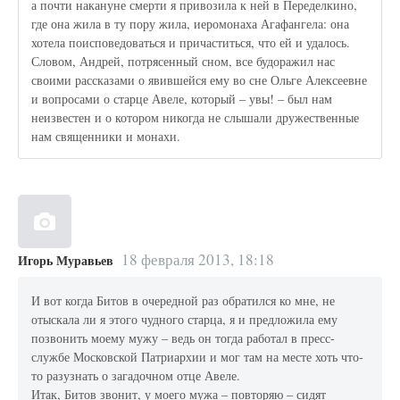
а почти накануне смерти я привозила к ней в Переделкино,
где она жила в ту пору жила, иеромонаха Агафангела: она
хотела поисповедоваться и причаститься, что ей и удалось.
Словом, Андрей, потрясенный сном, все будоражил нас
своими рассказами о явившейся ему во сне Ольге Алексеевне
и вопросами о старце Авеле, который – увы! – был нам
неизвестен и о котором никогда не слышали дружественные
нам священники и монахи.
18 февраля 2013, 18:18
Игорь Муравьев
И вот когда Битов в очередной раз обратился ко мне, не
отыскала ли я этого чудного старца, я и предложила ему
позвонить моему мужу – ведь он тогда работал в пресс-
службе Московской Патриархии и мог там на месте хоть что-
то разузнать о загадочном отце Авеле.
Итак, Битов звонит, у моего мужа – повторяю – сидят