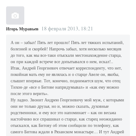
18 февраля 2013, 18:21
Игорь Муравьев
А он – забыл! Пять лет прошло! Пять лет тяжких испытаний,
болезней и скорбей! Напрочь забыл, хотя несколько месяцев
до того, как мы все-таки отыскали местонахождение старца,
он при каждой встрече все допытывался о нем, искал!..
Итак, Андрей Георгиевич отвечает корреспонденту, что нет,
покойная мать ему не являлась и о старце Авеле он, якобы,
слышит впервые. Тот, конечно, поднимается шум, что отец
Тихон-де «все о Битове напридумывал» и «как ему можно
после этого верить».
Ну ладно. Звонит Андрею Георгиевичу мой муж, с которыми
они не только друзья, но и, можно сказать, духовные
родственники, и ему все это напоминает – как он весьма
настойчиво все спрашивал о старце, как старец неожиданно
отыскался, как Битову об этом сообщили по телефону, как
самого Битова ждали в Рязанском монастыре… И тут Андрей