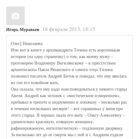
18 февраля 2013, 18:15
Игорь Муравьев
Олес] Николаева:
Или вот в книге у архимандрита Тихона есть коротенькая
история (на одну страничку) о том, как моему мужу –
протоиерею Владимиру Вигилянскому – в присутствии
архиепископа Павла Рязанского и самого отца Тихона
позвонил писатель Андрей Битов и поведал, что ему явилась
во сне его покойная мать.
Она сказала, что ему надо поисповедоваться у некоего старца
Авеля. Андрей как человек с «мистическим измерением»,
пребывал в трепете и недоумении и поначалу – несколько раз
в течение нескольких месяцев! – все спрашивал у меня про
этого старца. Я хорошо знала его мать – Ольгу Алексеевну –
удивительно красивую, изящную женщину,
рафинированную, интеллигентную – подлинную дворянку.
За несколько лет до ее смерти мы с ней и с Андреем ездили