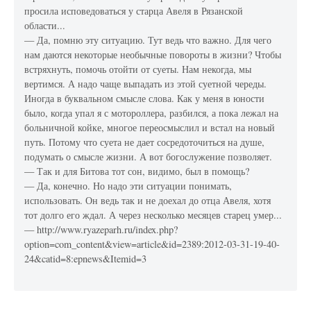
просила исповедоваться у старца Авеля в Рязанской
области...
— Да, помню эту ситуацию. Тут ведь что важно. Для чего
нам даются некоторые необычные повороты в жизни? Чтобы
встряхнуть, помочь отойти от суеты. Нам некогда, мы
вертимся. А надо чаще выпадать из этой суетной череды.
Иногда в буквальном смысле слова. Как у меня в юности
было, когда упал я с мотороллера, разбился, а пока лежал на
больничной койке, многое переосмыслил и встал на новый
путь. Потому что суета не дает сосредоточиться на душе,
подумать о смысле жизни. А вот богослужение позволяет.
— Так и для Битова тот сон, видимо, был в помощь?
— Да, конечно. Но надо эти ситуации понимать,
использовать. Он ведь так и не доехал до отца Авеля, хотя
тот долго его ждал. А через несколько месяцев старец умер...
— http://www.ryazeparh.ru/index.php?
option=com_content&view=article&id=2389:2012-03-31-19-40-
24&catid=8:epnews&Itemid=3