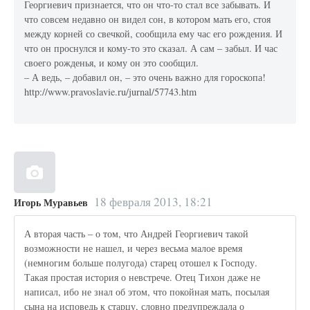
Георгиевич признается, что он что-то стал все забывать. И
что совсем недавно он видел сон, в котором мать его, стоя
между корней со свечкой, сообщила ему час его рождения. И
что он проснулся и кому-то это сказал. А сам – забыл. И час
своего рожденья, и кому он это сообщил.
– А ведь, – добавил он, – это очень важно для гороскопа!
http://www.pravoslavie.ru/jurnal/57743.htm
18 февраля 2013, 18:21
Игорь Муравьев
А вторая часть – о том, что Андрей Георгиевич такой
возможности не нашел, и через весьма малое время
(немногим больше полугода) старец отошел к Господу.
Такая простая история о невстрече. Отец Тихон даже не
написал, ибо не знал об этом, что покойная мать, посылая
сына на исповедь к старцу, словно предупреждала о