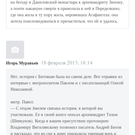
на беседу в Даниловский монастырь к архимандриту Зинону,
а почти накануне смерти я привозила к ней в Переделкино,
где она жила в ту пору жила, иеромонаха Агафангела: она
хотела поисповедоваться и причаститься, что ей и удалось.
18 февраля 2013, 18:14
Игорь Муравьев
Нет, история с Битовым была на самом деле. Вот отрывки из
интервью с митрополитом Павлом и с писательницей Олесей
Николаевой.
митр. Павел:
— С отцом Авелем связана история, в которой вы
участвовали. Ее в своей книге описал архимандрит Тихон
(Шевкунов). Когда в вашем присутствии протоиерею
Владимиру Вигилянскому позвонил писатель Андрей Битов
и рассказал, что во сне к нему приходила умершая мать и