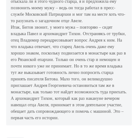
отыскала ли я этого чудного старца, я и предложила ему
позвонить моему мужу – ведь он тогда работал в пресс-
службе Московской Патриархии и мог там на месте хоть что-
то разузнать о загадочном отце Авеле.
Итак, Битов звонит, у моего мужа – повторяю – сидят
владыка Павел и архимандрит Тихон. Отстраняясь от трубки,
отец Владимир переадресовывает вопрос Андрея к ним. На
что владыка отвечает, что старец Авель очень даже ему
хорошо знаком, поскольку подвизается в монастыре как раз в
его Рязанской епархии. Только он очень стар и немощен и
почти никого уже не принимает. Но в то же время владыка
тут же выказывает готовность лично попросить старца
принять писателя Битова. Мало того, он великодушно
приглашает Андрея Георгиевича остановиться там же в
монастыре, как только тот найдет возможность туда приехать.
А архимандрит Тихон, который как раз накануне вечером
навещал отца Авеля, принимает в этом деятельное участие,
обещает дать сопровождающего и помочь с машиной. Это –
первая часть его истории.