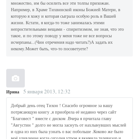
множество, им бы осилить все эти толпы прихожан.
Например, в Храме Тихвинской иконы Божией Матери, в
которую я хожу и которая сыграла особую роль в Вашей
жизни. Кстати, я когда-то тоже занималась этими
непростительными вещами - спиритизмом, не зная, что это
такое, и по этому поводу у меня тоже не все вопросы
исчерпаны...(Чин отречения надо читать?)А задать их
некому.Может быть, что-то посоветуете?
5 января 2013, 12:32
Ирина
Добрый день отец Тихон ! Спасибо огромное за вашу
потрясающую книгу ,я приобрела её недавно через сайт
"Благовест " вместе с диском .Вчера я прчитала главу
"Августин " долго не могла заснуть от нахлынувших мыслей
и одна из них была узнать о вас побольше .Коково же было
моё удивление когда сегодня утром я вкючила телевизор и