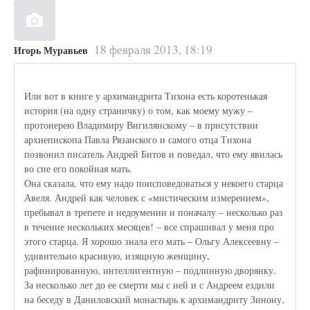
18 февраля 2013, 18:19
Игорь Муравьев
Или вот в книге у архимандрита Тихона есть коротенькая
история (на одну страничку) о том, как моему мужу –
протоиерею Владимиру Вигилянскому – в присутствии
архиепископа Павла Рязанского и самого отца Тихона
позвонил писатель Андрей Битов и поведал, что ему явилась
во сне его покойная мать.
Она сказала, что ему надо поисповедоваться у некоего старца
Авеля. Андрей как человек с «мистическим измерением»,
пребывал в трепете и недоумении и поначалу – несколько раз
в течение нескольких месяцев! – все спрашивал у меня про
этого старца. Я хорошо знала его мать – Ольгу Алексеевну –
удивительно красивую, изящную женщину,
рафинированную, интеллигентную – подлинную дворянку.
За несколько лет до ее смерти мы с ней и с Андреем ездили
на беседу в Даниловский монастырь к архимандриту Зинону,