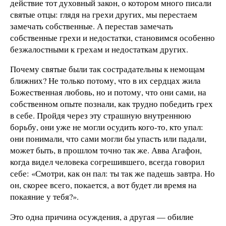
действие тот духовный закон, о котором много писали
святые отцы: глядя на грехи других, мы перестаем
замечать собственные. А перестав замечать
собственные грехи и недостатки, становимся особенно
безжалостными к грехам и недостаткам других.
Почему святые были так сострадательны к немощам
ближних? Не только потому, что в их сердцах жила
Божественная любовь, но и потому, что они сами, на
собственном опыте познали, как трудно победить грех
в себе. Пройдя через эту страшную внутреннюю
борьбу, они уже не могли осудить кого-то, кто упал:
они понимали, что сами могли бы упасть или падали,
может быть, в прошлом точно так же. Авва Агафон,
когда видел человека согрешившего, всегда говорил
себе: «Смотри, как он пал: ты так же падешь завтра. Но
он, скорее всего, покается, а вот будет ли время на
покаяние у тебя?».
Это одна причина осуждения, а другая — обилие