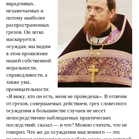
вкрадчивых,
незамечаемых и
потому наиболее
распространенных
грехов. Он легко
маскируется:
осуждая, мы видим
в этом проявление
нашей собственной
моральности,
справедливости, а
также ума,
проницательности:
«Я вижу, кто он есть, меня не проведешь». В отличие
от грехов, совершаемых действием, грех словесного
осуждения в большинстве случаев не несет
непосредственно наблюдаемых практических
последствий: сказал — и что? Можно считать, что не
говорил. Что же до осуждения мысленного — это
постоянная непроизвольная работа мозга, над которой