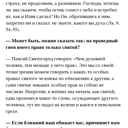
страха, не продолжим, а разомкнем. Господи, хочешь
ли, мы скажем, чтобы огонь сошел с неба и истребил
их, как и Илия сделал? Но Он, обратившись к ним,
запретил им и сказал: не знаете, какого вы духа (Лк. 9,
54–55).
— Может быть, можно сказать так: на праведный
гнев имеет право только святой?
— Паисий Святогорец говорил: «Чем духовней
человек, тем меньше у него прав». Это мы со своей
точки зрения можем говорить о каких-то особых
правах святого человека по отношению к другим, а
сами святые никаких особых прав за собою не
числили. Напротив, в житиях мы читаем, как святой,
едва произнеся какое-то слово, осуждающее другого
человека, тут же падал на колени и каялся в невольном
грехе.
— Если ближний наш обижает нас, причиняет нам