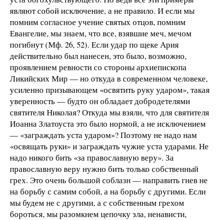
являют собой исключение, а не правило. И если мы
помним согласное учение святых отцов, помним
Евангелие, мы знаем, что все, взявшие меч, мечом
погибнут (Мф. 26, 52). Если удар по щеке Ария
действительно был нанесен, это было, возможно,
проявлением ревности со стороны архиепископа
Ликийских Мир — но откуда в современном человеке,
усиленно призывающем «освятить руку ударом», такая
уверенность — будто он обладает добродетелями
святителя Николая? Откуда мы взяли, что для святителя
Иоанна Златоуста это было нормой, а не исключением
— «заграждать уста ударом»? Поэтому не надо нам
«освящать руки» и заграждать чужие уста ударами. Не
надо никого бить «за православную веру». За
православную веру нужно бить только собственный
грех. Это очень большой соблазн — направить гнев не
на борьбу с самим собой, а на борьбу с другими. Если
мы будем не с другими, а с собственным грехом
бороться, мы разомкнем цепочку зла, ненависти,