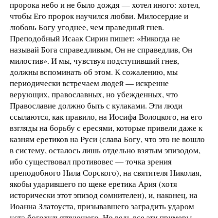
пророка небо и не было дождя — хотел иного: хотел,
чтобы Его пророк научился любви. Милосердие и
любовь Богу угоднее, чем праведный гнев.
Преподобный Исаак Сирин пишет: «Никогда не
называй Бога справедливым, Он не справедлив, Он
милостив». И мы, чувствуя подступивший гнев,
должны вспоминать об этом. К сожалению, мы
периодически встречаем людей — искренне
верующих, православных, но убежденных, что
Православие должно быть с кулаками. Эти люди
ссылаются, как правило, на Иосифа Волоцкого, на его
взгляды на борьбу с ересями, которые привели даже к
казням еретиков на Руси (слава Богу, что это не вошло
в систему, осталось лишь отдельно взятым эпизодом,
ибо существовал противовес — точка зрения
преподобного Нила Сорского), на святителя Николая,
якобы ударившего по щеке еретика Ария (хотя
исторически этот эпизод сомнителен), и, наконец, на
Иоанна Златоуста, призывавшего заградить ударом
уста богохульствующего. Но ведь все эти примеры