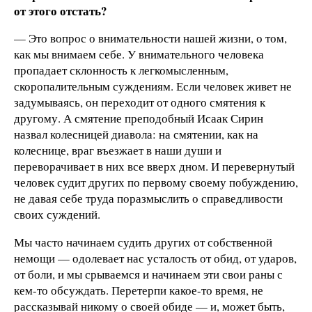
от этого отстать?
— Это вопрос о внимательности нашей жизни, о том,
как мы внимаем себе. У внимательного человека
пропадает склонность к легкомысленным,
скоропалительным суждениям. Если человек живет не
задумываясь, он переходит от одного смятения к
другому. А смятение преподобный Исаак Сирин
назвал колесницей диавола: на смятении, как на
колеснице, враг въезжает в наши души и
переворачивает в них все вверх дном. И перевернутый
человек судит других по первому своему побуждению,
не давая себе труда поразмыслить о справедливости
своих суждений.
Мы часто начинаем судить других от собственной
немощи — одолевает нас усталость от обид, от ударов,
от боли, и мы срываемся и начинаем эти свои раны с
кем-то обсуждать. Перетерпи какое-то время, не
рассказывай никому о своей обиде — и, может быть,