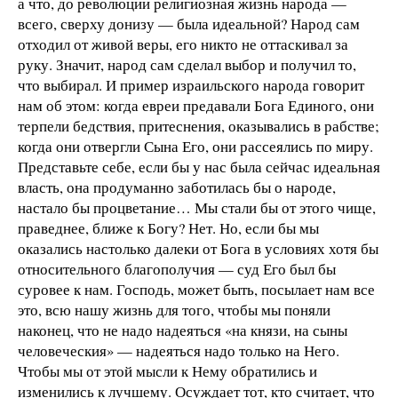
а что, до революции религиозная жизнь народа —
всего, сверху донизу — была идеальной? Народ сам
отходил от живой веры, его никто не оттаскивал за
руку. Значит, народ сам сделал выбор и получил то,
что выбирал. И пример израильского народа говорит
нам об этом: когда евреи предавали Бога Единого, они
терпели бедствия, притеснения, оказывались в рабстве;
когда они отвергли Сына Его, они рассеялись по миру.
Представьте себе, если бы у нас была сейчас идеальная
власть, она продуманно заботилась бы о народе,
настало бы процветание… Мы стали бы от этого чище,
праведнее, ближе к Богу? Нет. Но, если бы мы
оказались настолько далеки от Бога в условиях хотя бы
относительного благополучия — суд Его был бы
суровее к нам. Господь, может быть, посылает нам все
это, всю нашу жизнь для того, чтобы мы поняли
наконец, что не надо надеяться «на князи, на сыны
человеческия» — надеяться надо только на Него.
Чтобы мы от этой мысли к Нему обратились и
изменились к лучшему. Осуждает тот, кто считает, что