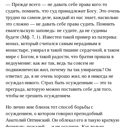
— Прежде всего — не давать себе права кого-то
судить, помнить, что суд принадлежит Богу. Это очень
трудно на самом деле, каждый из нас знает, насколько
это сложно — не давать себе права судить. Помнить
евангельскую заповедь: не судите, да не судимы
будете (Мф. 7, 1). Известен такой пример из патерика:
монах, который считался самым нерадивым в
монастыре, умирал в такой тишине сердечной, в таком
мире с Богом, в такой радости, что братия пришла в
недоумение: как же так, ведь ты совсем не
подвижнически жил, почему ты так умираешь? Он
ответил: да, я не очень хорошо жил, но я никогда не
осуждал никого. Страх быть осужденным — это та
преграда, которую можно поставить себе для того,
чтобы не грешить осуждением.
Но лично мне близок тот способ борьбы с
осуждением, о котором говорил преподобный
Анатолий Оптинский. Он облекал его в такую краткую
формулу: пожалей — и не осудишь. Как только