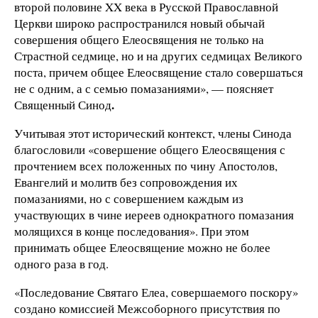
второй половине XX века в Русской Православной
Церкви широко распространился новый обычай
совершения общего Елеосвящения не только на
Страстной седмице, но и на других седмицах Великого
поста, причем общее Елеосвящение стало совершаться
не с одним, а с семью помазаниями», — поясняет
.
Священный Синод
Учитывая этот исторический контекст, члены Синода
благословили «совершение общего Елеосвящения с
прочтением всех положенных по чину Апостолов,
Евангелий и молитв без сопровождения их
помазаниями, но с совершением каждым из
участвующих в чине иереев однократного помазания
молящихся в конце последования». При этом
принимать общее Елеосвящение можно не более
одного раза в год.
«Последование Святаго Елеа, совершаемого поскору»
создано комиссией Межсоборного присутствия по