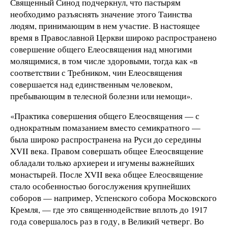
Священный Синод подчеркнул, что пастырям
необходимо разъяснять значение этого Таинства
людям, принимающим в нем участие. В настоящее
время в Православной Церкви широко распространено
совершение общего Елеосвящения над многими
молящимися, в том числе здоровыми, тогда как «в
соответствии с Требником, чин Елеосвящения
совершается над единственным человеком,
пребывающим в телесной болезни или немощи».
«Практика совершения общего Елеосвящения — с
однократным помазанием вместо семикратного —
была широко распространена на Руси до середины
XVII века. Правом совершать общее Елеосвящение
обладали только архиереи и игумены важнейших
монастырей. После XVII века общее Елеосвящение
стало особенностью богослужения крупнейших
соборов — например, Успенского собора Московского
Кремля, — где это священнодействие вплоть до 1917
года совершалось раз в году, в Великий четверг. Во