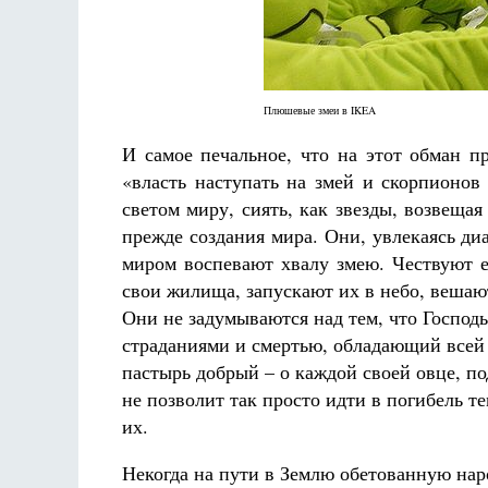
Плюшевые змеи в IKEA
И самое печальное, что на этот обман п
«власть наступать на змей и скорпионов
светом миру, сиять, как звезды, возвещ
прежде создания мира. Они, увлекаясь д
миром воспевают хвалу змею. Чествуют е
свои жилища, запускают их в небо, веша
Они не задумываются над тем, что Госпо
страданиями и смертью, обладающий всей п
пастырь добрый – о каждой своей овце, 
не позволит так просто идти в погибель т
их.
Некогда на пути в Землю обетованную нар