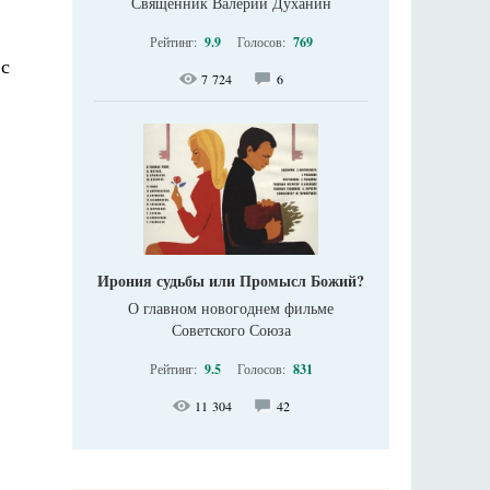
Священник Валерий Духанин
Рейтинг:
9.9
Голосов:
769
 с
7 724
6
Ирония судьбы или Промысл Божий?
О главном новогоднем фильме
Советского Союза
Рейтинг:
9.5
Голосов:
831
11 304
42