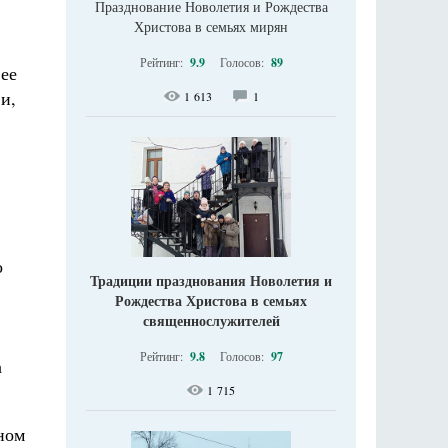
Празднование Новолетия и Рождества
Христова в семьях мирян
Рейтинг:
9.9
Голосов:
89
 ее
и,
1 613
1
о
Традиции празднования Новолетия и
Рождества Христова в семьях
священнослужителей
Рейтинг:
9.8
Голосов:
97
а
1 715
ном