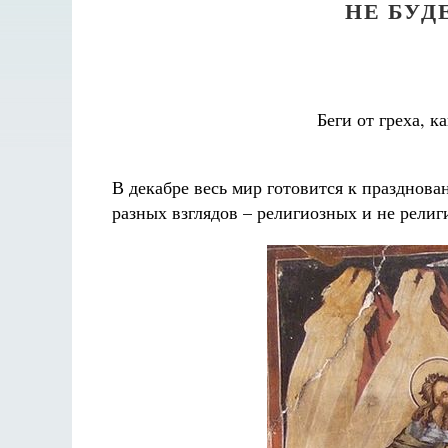
НЕ БУД
Беги от греха, к
В декабре весь мир готовится к празднов
разных взглядов – религиозных и не религ
Разлуки не будет
Фредерика де Грааф