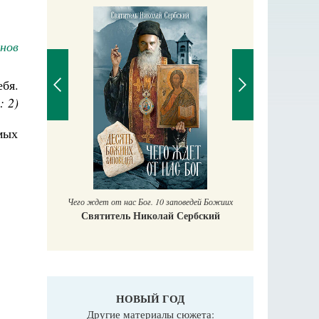
нов
ебя.
: 2)
мых
П
Е
аучись у
Чего ждет от нас Бог. 10 заповедей Божиих
Святитель Николай Сербский
НОВЫЙ ГОД
Другие материалы сюжета: