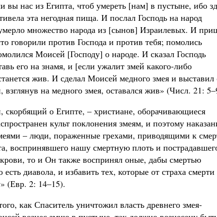
 вы нас из Египта, чтоб умереть [нам] в пустыне, ибо з
тивела эта негодная пища. И послал Господь на народ
 умерло множество народа из [сынов] Израилевых. И при
то говорили против Господа и против тебя; помолись
омолился Моисей [Господу] о народе. И сказал Господь
авь его на знамя, и [если ужалит змей какого-либо
останется жив. И сделал Моисей медного змея и выставил 
, взглянув на медного змея, оставался жив» (Числ. 21: 5–
й, скорбящий о Египте, – христиане, оборачивающиеся
аспространен культ поклонения змеям, и поэтому наказан
змеями – люди, пораженные грехами, приводящими к смер
та, воспринявшего нашу смертную плоть и пострадавшег
 крови, то и Он также воспринял оные, дабы смертью
есть диавола, и избавить тех, которые от страха смерти
 (Евр. 2: 14–15).
ого, как Спаситель уничтожил власть древнего змея-
оисей вознес змию в пустыне, так должно вознесену быт