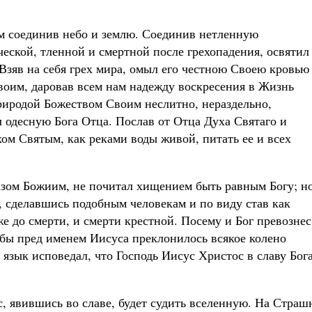
 соединив небо и землю. Соединив нетленную
еской, тленной и смертной после грехопадения, освятил
 Взяв на себя грех мира, омыл его честною Своею кровью 
Своим, даровав всем нам надежду воскресения в Жизнь
риродой Божеством Своим неслитно, нераздельно,
л одесную Бога Отца. Послав от Отца Духа Святаго и
ом Святым, как реками воды живой, питать ее и всех
азом Божиим, не почитал хищением быть равным Богу; н
, сделавшись подобным человекам и по виду став как
е до смерти, и смерти крестной. Посему и Бог превознес
абы пред именем Иисуса преклонилось всякое колено
язык исповедал, что Господь Иисус Христос в славу Бог
с, явившись во славе, будет судить вселенную. На Страш