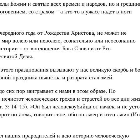
гелы Божии и святые всех времен и народов, но и грешни
оговением, со страхом – а кто-то в ужасе падет в ноги
чередного года от Рождества Христова, не может не
ь мир волею или неволею, сознательно или неосознанно
истории – от воплощения Бога Слова и от Его
есвятой Девы.
этого празднования вызывают у нас великую скорбь и б
коной праздника пьянства и разврата стал змей.
до сих пор заигрывает с нами в этом образе. По
нечистот человеческих грехов и страстей во все дни жи
т. 3: 14–15). «Он был человекоубийца от начала и не усто
орит он ложь, говорит свое, ибо он лжец и отец лжи» (Ин.
ил наших прародителей и всю историю человеческую