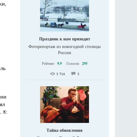
ки,
Праздник к нам приходит
Фоторепортаж из новогодней столицы
России
Рейтинг:
9.9
Голосов:
295
оль
3 714
3
зни
ял
 8:
Тайна обновления