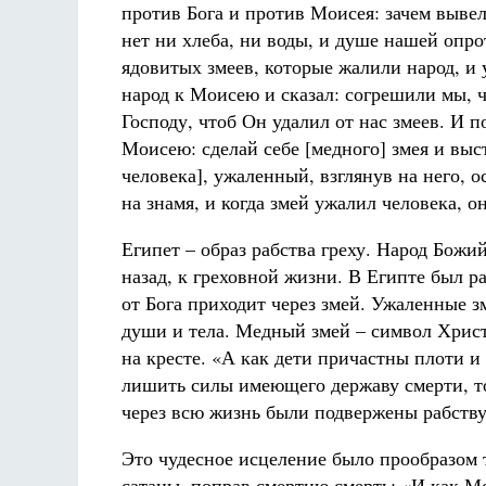
против Бога и против Моисея: зачем вывели
нет ни хлеба, ни воды, и душе нашей опро
ядовитых змеев, которые жалили народ, и
народ к Моисею и сказал: согрешили мы, ч
Господу, чтоб Он удалил от нас змеев. И п
Моисею: сделай себе [медного] змея и выст
человека], ужаленный, взглянув на него, 
на знамя, и когда змей ужалил человека, он
Египет – образ рабства греху. Народ Божи
назад, к греховной жизни. В Египте был р
от Бога приходит через змей. Ужаленные 
души и тела. Медный змей – символ Хрис
на кресте. «А как дети причастны плоти и
лишить силы имеющего державу смерти, то 
через всю жизнь были подвержены рабству»
Это чудесное исцеление было прообразом т
сатаны, поправ смертию смерть: «И как М