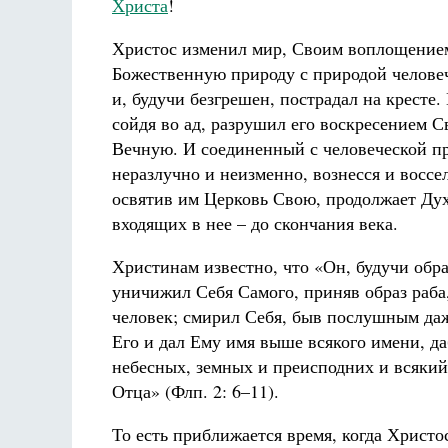
Христа
!
Христос изменил мир, Своим воплощением
Божественную природу с природой человеч
и, будучи безгрешен, пострадал на кресте.
сойдя во ад, разрушил его воскресением 
Вечную. И соединенный с человеческой п
неразлучно и неизменно, вознесся и воссе
освятив им Церковь Свою, продолжает Дух
входящих в нее – до скончания века.
Христинам известно, что «Он, будучи обр
уничижил Себя Самого, приняв образ раба
человек; смирил Себя, быв послушным даж
Его и дал Ему имя выше всякого имени, д
небесных, земных и преисподних и всякий 
Отца» (Флп. 2: 6–11).
То есть приближается время, когда Христо