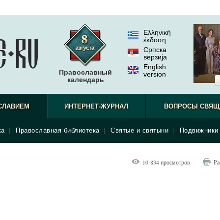
Ελληνική
έκδοση
Српска
верзиjа
English
Православный
version
календарь
не видел.
СЛАВИЕМ
ИНТЕРНЕТ-ЖУРНАЛ
ВОПРОСЫ СВЯЩ
ка
|
Православная библиотека
|
Святые и святыни
|
Подвижники 
10 834 просмотров
Ра