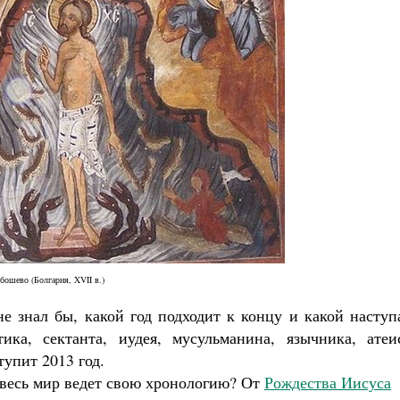
бошево (Болгария, XVII в.)
не знал бы, какой год подходит к концу и какой наступ
ика, сектанта, иудея, мусульманина, язычника, атеис
тупит 2013 год.
я весь мир ведет свою хронологию? От
Рождества Иисуса