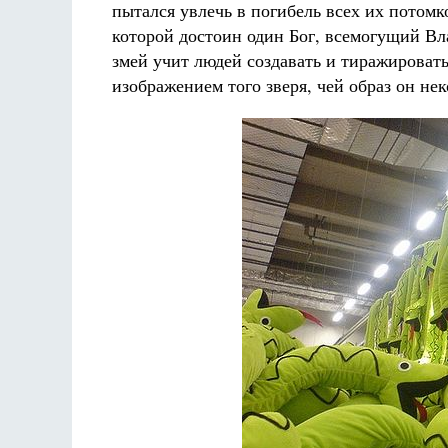
пытался увлечь в погибель всех их потомк
которой достоин один Бог, всемогущий Вл
змей учит людей создавать и тиражироват
изображением того зверя, чей образ он нек