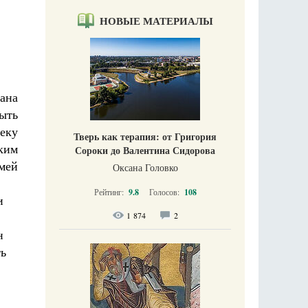
НОВЫЕ МАТЕРИАЛЫ
дана
быть
веку
Тверь как терапия: от Григория
ским
Сороки до Валентина Сидорова
мей
Оксана Головко
Рейтинг:
9.8
Голосов:
108
и
1 874
2
н
ть