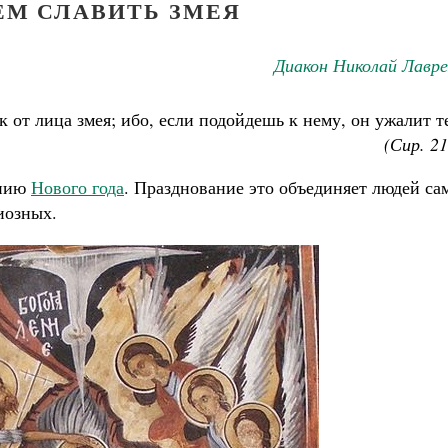
ЕМ СЛАВИТЬ ЗМЕЯ
Диакон Николай Лавре
ак от лица змея; ибо, если подойдешь к нему, он ужалит т
(Сир. 21
анию
Нового года
. Празднование это объединяет людей са
иозных.
Великомученик Георгий Победоносец. Н
святого
Роман Котов
Как найти своё место в жизни
Кирилл Мурышев