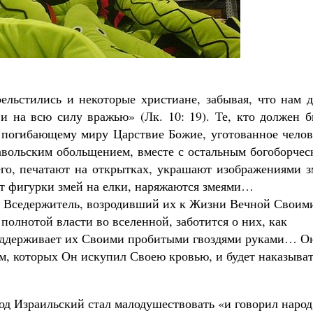
рельстились и некоторые христиане, забывая, что нам 
 и на всю силу вражью» (Лк. 10: 19). Те, кто должен 
ая погибающему миру Царствие Божие, уготованное чело
иавольским обольщением, вместе с остальным богоборче
го, печатают на открытках, украшают изображениями з
ют фигурки змей на елки, наряжаются змеями…
дь Вседержитель, возродивший их к Жизни Вечной Своим
олнотой власти во вселенной, заботится о них, как
поддерживает их Своими пробитыми гвоздями руками… О
ем, которых Он искупил Своею кровью, и будет наказыва
од Израильский стал малодушествовать «и говорил народ