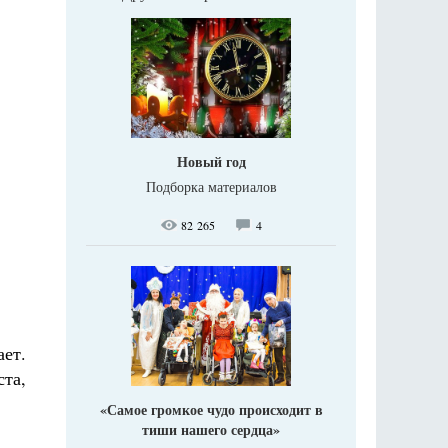
Новый год
Подборка материалов
82 265
4
ает.
та,
«Самое громкое чудо происходит в
тиши нашего сердца»