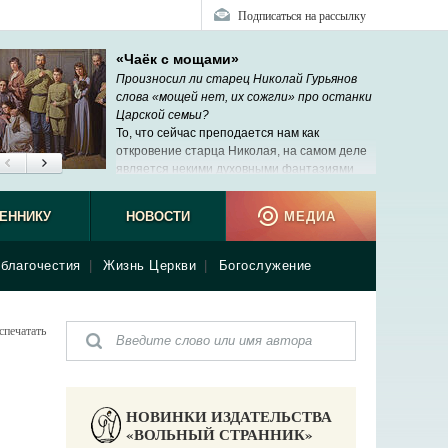
Подписаться на рассылку
«Чаёк с мощами»
Произносил ли старец Николай Гурьянов
слова «мощей нет, их сожгли» про останки
Царской семьи?
То, что сейчас преподается нам как
откровение старца Николая, на самом деле
является некими духовными фантазиями
рабы Божией Нины, которую никто никогда
ЕННИКУ
НОВОСТИ
МЕДИА
благочестия
|
Жизнь Церкви
|
Богослужение
спечатать
НОВИНКИ ИЗДАТЕЛЬСТВА
«ВОЛЬНЫЙ СТРАННИК»