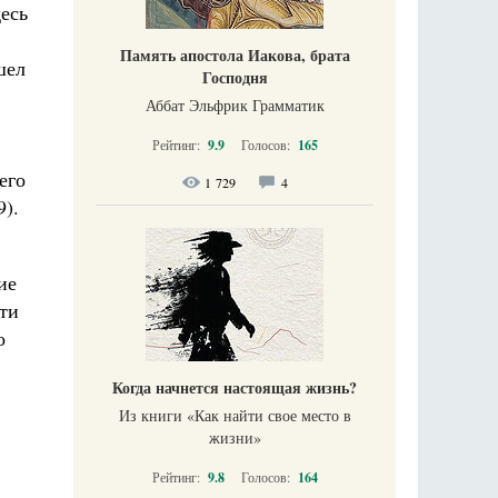
десь
Память апостола Иакова, брата
шел
Господня
Аббат Эльфрик Грамматик
Рейтинг:
9.9
Голосов:
165
его
1 729
4
9).
ие
ти
о
Когда начнется настоящая жизнь?
Из книги «Как найти свое место в
жизни​»
Рейтинг:
9.8
Голосов:
164
ь