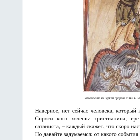
Богоявление из церкви пророка Ильи в Бо
Наверное, нет сейчас человека, который 
Спроси кого хочешь: христианина, ерет
сатаниста, – каждый скажет, что скоро нас
Но давайте задумаемся: от какого событи