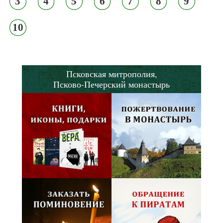
3
4
5
6
7
8
9
10
Псковская митрополия,
Псково-Печерский монастырь