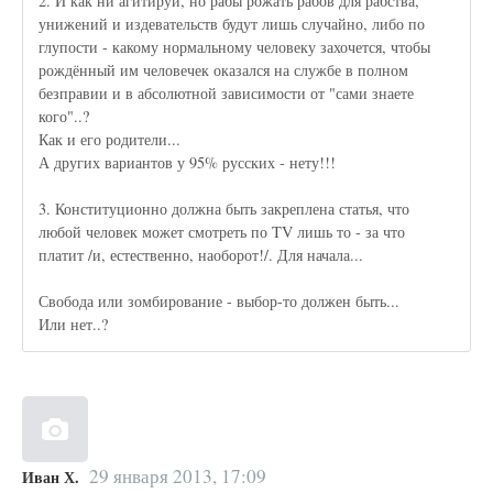
2. И как ни агитируй, но рабы рожать рабов для рабства,
унижений и издевательств будут лишь случайно, либо по
глупости - какому нормальному человеку захочется, чтобы
рождённый им человечек оказался на службе в полном
безправии и в абсолютной зависимости от "сами знаете
кого"..?
Как и его родители...
А других вариантов у 95% русских - нету!!!
3. Конституционно должна быть закреплена статья, что
любой человек может смотреть по TV лишь то - за что
платит /и, естественно, наоборот!/. Для начала...
Свобода или зомбирование - выбор-то должен быть...
Или нет..?
29 января 2013, 17:09
Иван Х.