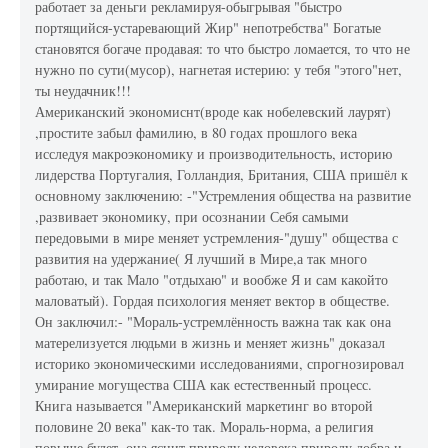
работает за деньги рекламируя-обыгрывая "быстро
портящийся-устаревающий Жир" непотребства" Богатые
становятся богаче продавая: то что быстро ломается, то что не
нужно по сути(мусор), нагнетая истерию: у тебя "этого"нет,
ты неудачник!!!
Американский экономиснт(вроде как нобелевский лаурят)
,простите забыл фамилию, в 80 годах прошлого века
исследуя макроэкономику и производительность, историю
лидерства Португалия, Голландия, Британия, США пришёл к
основному заключению: -"Устремления общества на развитие
,развивает экономику, при осознании Себя самыми
передовыми в мире меняет устремления-"душу" общества с
развития на удержание( Я лучший в Мире,а так много
работаю, и так Мало "отдыхаю" и вообже Я и сам какойто
маловатый). Гордая психология меняет вектор в обществе.
Он заключил:- "Мораль-устремлённость важна так как она
матерелизуется людьми в жизнь и меняет жизнь" доказал
историко экономическими исследованиями, спрогнозировал
умирание могущества США как естественный процесс.
Книга называется "Американский маркетинг во второй
половине 20 века" как-то так. Мораль-норма, а религия
повыше будет, она яснит природу человека,природу добра и