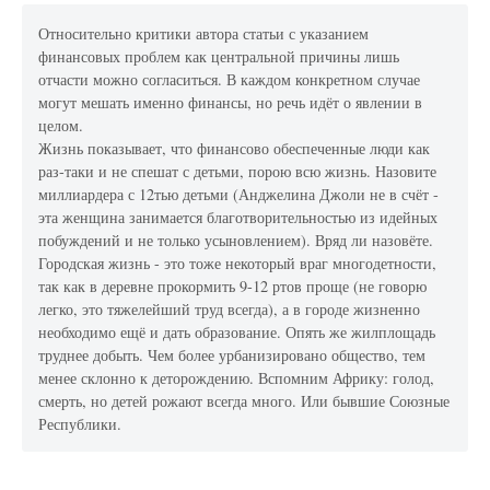
Относительно критики автора статьи с указанием
финансовых проблем как центральной причины лишь
отчасти можно согласиться. В каждом конкретном случае
могут мешать именно финансы, но речь идёт о явлении в
целом.
Жизнь показывает, что финансово обеспеченные люди как
раз-таки и не спешат с детьми, порою всю жизнь. Назовите
миллиардера с 12тью детьми (Анджелина Джоли не в счёт -
эта женщина занимается благотворительностью из идейных
побуждений и не только усыновлением). Вряд ли назовёте.
Городская жизнь - это тоже некоторый враг многодетности,
так как в деревне прокормить 9-12 ртов проще (не говорю
легко, это тяжелейший труд всегда), а в городе жизненно
необходимо ещё и дать образование. Опять же жилплощадь
труднее добыть. Чем более урбанизировано общество, тем
менее склонно к деторождению. Вспомним Африку: голод,
смерть, но детей рожают всегда много. Или бывшие Союзные
Республики.