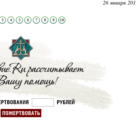
26 января 201
3
4
5
6
7
8
9
10
Великомученик Георгий Победоносец. Н
святого
Роман Котов
Как найти своё место в жизни
Кирилл Мурышев