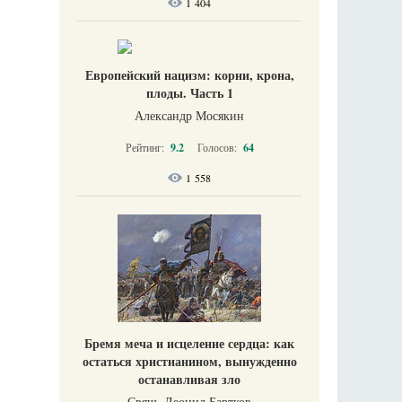
1 404
Европейский нацизм: корни, крона,
плоды. Часть 1
Александр Мосякин
Рейтинг:
9.2
Голосов:
64
1 558
Бремя меча и исцеление сердца: как
остаться христианином, вынужденно
останавливая зло
Свящ. Леонид Бартков