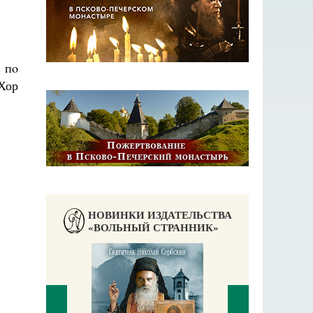
 пo
Хор
НОВИНКИ ИЗДАТЕЛЬСТВА
«ВОЛЬНЫЙ СТРАННИК»
П
Е