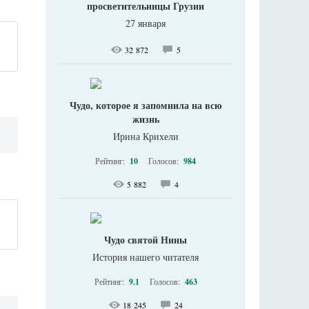
просветительницы Грузии
27 января
32 872
5
Чудо, которое я запомнила на всю
жизнь
Ирина Крихели
Рейтинг:
10
Голосов:
984
5 882
4
Чудо святой Нины
История нашего читателя
Рейтинг:
9.1
Голосов:
463
18 245
24