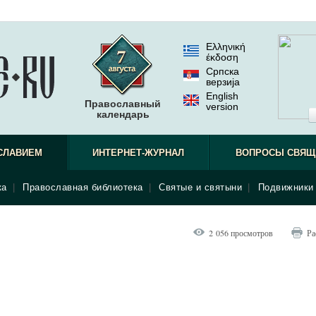
Ελληνική
έκδοση
Српска
верзиjа
English
Православный
version
календарь
СЛАВИЕМ
ИНТЕРНЕТ-ЖУРНАЛ
ВОПРОСЫ СВЯЩ
ка
|
Православная библиотека
|
Святые и святыни
|
Подвижники 
2 056 просмотров
Ра