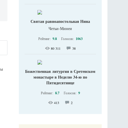
Святая равноапостольная Нина
Четьи-Минеи
Рейтинг:
9.8
Голосов:
1063
80 311
38
ны
Божественная литургия в Сретенском
монастыре в Неделю 34-ю по
Пятидесятнице
Рейтинг:
8.7
Голосов:
9
413
2