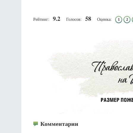
9.2
58
Рейтинг:
Голосов:
Оценка:
1
2
Разлуки не будет
Фредерика де Грааф
Комментарии