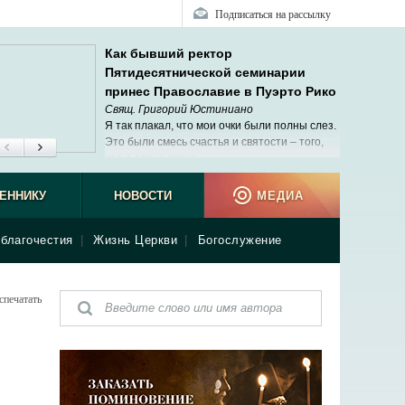
Подписаться на рассылку
Как бывший ректор
Пятидесятнической семинарии
принес Православие в Пуэрто Рико
Свящ. Григорий Юстиниано
Я так плакал, что мои очки были полны слез.
Это были смесь счастья и святости – того,
что я давно искал.
ЕННИКУ
НОВОСТИ
МЕДИА
благочестия
|
Жизнь Церкви
|
Богослужение
спечатать