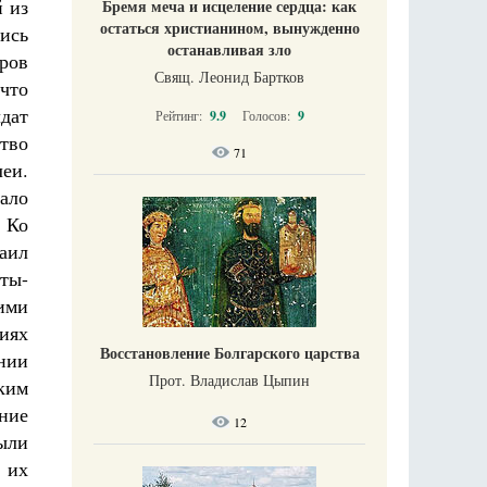
й из
Бремя меча и исцеление сердца: как
остаться христианином, вынужденно
ись
останавливая зло
ров
Свящ. Леонид Бартков
 что
дат
Рейтинг:
9.9
Голосов:
9
тво
71
леи.
вало
 Ко
аил
ты-
ими
иях
Восстановление Болгарского царства
нии
Прот. Владислав Цыпин
ким
ние
12
ыли
 их