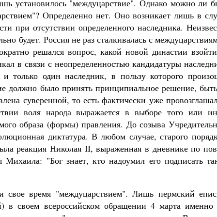
ишь установилось "междуцарствие". Однако можно ли б
арствием"? Определенно нет. Оно возникает лишь в слу
асти при отсутствии определенного наследника. Неизве
льно будет. Россия не раз сталкивалась с междуцарствия
ократно решался вопрос, какой новой династии взойти
никал в связи с неопределенностью кандидатуры наследн
 и только один наследник, в пользу которого произо
ие должно было принять принципиальное решение, быть
влена суверенной, то есть фактически уже провозглаша
ствии воля народа выражается в выборе того или ин
амого образа (формы) правления. До созыва Учредитель
олюционная диктатура. В любом случае, старого порядк
ыла реакция Николая II, выраженная в дневнике по пов
я Михаила: "Бог знает, кто надоумил его подписать та
и свое время "междуцарствием". Лишь пермский епис
) в своем всероссийском обращении 4 марта именно 