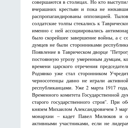
совершаются в столицах. Но кто выступи
вчерашних крестьян и пока не нюхавши
распропагандированы оппозицией. Тыло
солдатские толпы стекались к Таврическ
именно с ней ассоциировались антимонар
было скорейшее завершение войны, а с с
думцев не были сторонниками республики
Появление в Таврическом дворце "Петрогр
постоянную угрозу умеренным думцам, ко
времени царского отречения председате
Родзянко уже стал сторонником Учредит
черносотенцы давно не играли активно
республиканцами. Уже 2 марта 1917 года
Временного комитета Государственной ду
старого государственного строя". При 
князем Михаилом Александровичем 3 март
монархии – кадет Павел Милюков и о
активными участниками, если не лидер