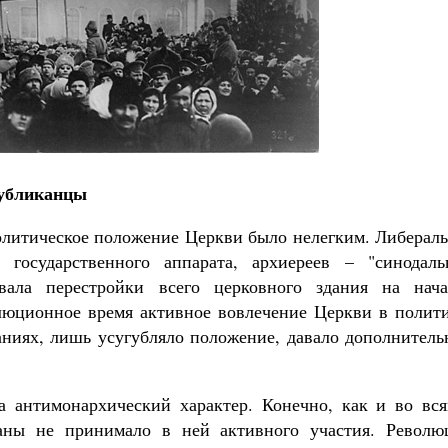
Великомученик Георгий Победоносец. Н
святого
Роман Котов
Как найти своё место в жизни
Кирилл Мурышев
публиканцы
олитическое положение Церкви было нелегким. Либераль
государственного аппарата, архиереев – "синодаль
вала перестройки всего церковного здания на нача
люционное время активное вовлечение Церкви в полити
ниях, лишь усугубляло положение, давало дополнитель
а антимонархический характер. Конечно, как и во вся
аны не принимало в ней активного участия. Револю