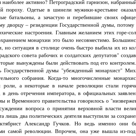
л наиболее активно? Петроградский гарнизон, набранны
й пороху. Одетые в шинели мужики-крестьяне оказал
вые батальоны, а зачастую и перебившие своих офице
ому дворцу – резиденции Государственной думы, потому
хические настроения. Главным желанием этих горе-сол
охранением монархии это было несовместимо. Большинс
, но ситуация в столице очень быстро выбила их из ко
адского совета рабочих и солдатских депутатов" созда
торые вынуждены были действовать под его контролем.
ль Государственной думы "убежденный монархист" Мих
ельного собрания. Когда-то многочисленные монархис
й роли, а некоторые в начале революции стали горяч
, в день отречения императора, в официальных заявлен
мы и Временного правительства говорилось о "низверже
обсуждении вопроса о принятии верховной власти вели
а лишь два политических деятеля выступили за сохране
ктябрист Александр Гучков. Но ведь именно они б
ами самой революции. Впрочем, она уже вышла из-под