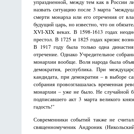
упраздненной, между тем как в России л
назвать ситуацию после 3 марта "междуц
смерти монарха или его отречения от вл
будущий царь, но известно, что он обязате
XVI-XIX веках. В 1598-1613 годах неодн
престол. В 1725 и 1825 годах кризис воз
В 1917 году была только одна династия
отречение. Однако Учредительное собран
монархии вообще. Воля народа была объя
демократия, республика. При междуцар
кандидата, при демократии – в выборе с
собрания провозглашалась временная рев
монархии – уже не было. Не случайной б
подписавшего акт 3 марта великого княз
гадость!"
Современники событий также не считал
священномученик Андроник (Никольский