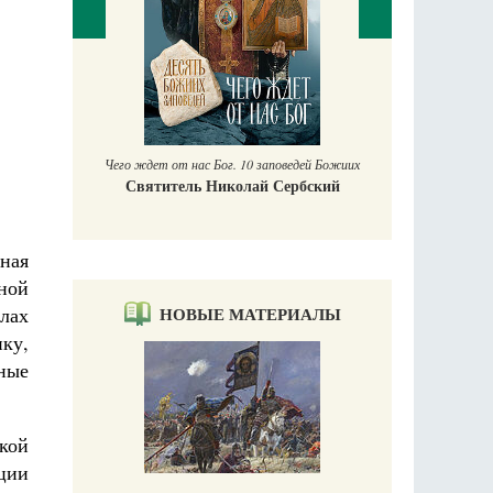
П
Е
аучись у
Чего ждет от нас Бог. 10 заповедей Божиих
Святитель Николай Сербский
ная
ной
НОВЫЕ МАТЕРИАЛЫ
лах
ку,
ные
кой
ции