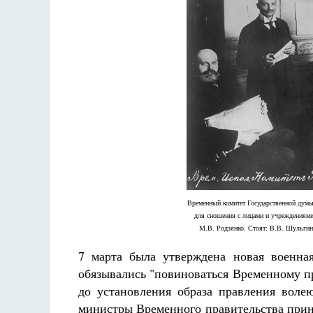
Временный комитет Государственной думы
для сношения с лицами и учреждениями
М.В. Родзянко. Стоят: В.В. Шульгин
7 марта была утверждена новая военна
обязывались "повиноваться Временному п
до установления образа правления воле
министры Временного правительства прин