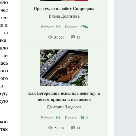
ыло
Про тех, кто любит Спиридона
чае
Елена Долгачёва
стен
ми в
Рейтинг:
9.9
Голосов:
2794
 на
37 376
13
ика.
шло
 ли
лась
ого
ного
а –
оду
Как Богородица исцелила девочку, а
потом пришла к ней домой
кую
Дмитрий Злодорев
Рейтинг:
9.9
Голосов:
2014
коп
так
23 702
11