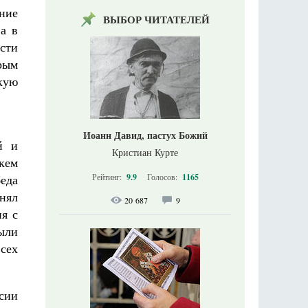
ние
ВЫБОР ЧИТАТЕЛЕЙ
а в
сти
орым
кую
Иоанн Давид, пастух Божий
й и
Кристиан Курте
икем
Рейтинг:
9.9
Голосов:
1165
беда
нял
20 687
9
я с
ыли
сех
сии