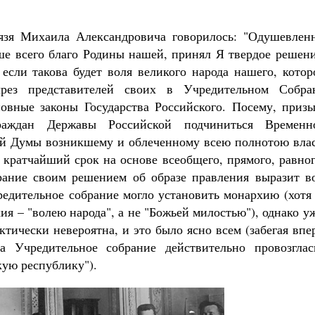
нязя Михаила Александровича говорилось: "Одушевлен
е всего благо Родины нашей, принял Я твердое решени
 если такова будет воля великого народа нашего, кото
чрез представителей своих в Учредительном Собра
овные законы Государства Российского. Посему, призы
раждан Державы Российской подчиниться Временн
ой Думы возникшему и облеченному всею полнотою влас
о кратчайший срок на основе всеобщего, прямого, равно
рание своим решением об образе правления выразит в
редительное собрание могло установить монархию (хотя
я – "волею народа", а не "Божьей милостью"), однако у
ктически невероятна, и это было ясно всем (забегая впе
а Учредительное собрание действительно провозглас
ую республику").