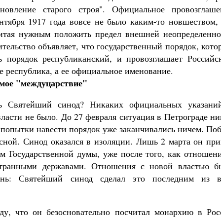
новление старого строя". Официальное провозглаше
тября 1917 года вовсе не было каким-то новшеством, 
читая нужным положить предел внешней неопределенно
ительство объявляет, что государственный порядок, кот
ть порядок республиканский, и провозглашает Российс
е республика, а ее официальное именование.
мое "междуцарствие"
ь Святейший синод? Никаких официальных указани
ласти не было. До 27 февраля ситуация в Петрограде н
се попытки навести порядок уже заканчивались ничем. По
сной. Синод оказался в изоляции. Лишь 2 марта он при
м Государственной думы, уже после того, как отношени
транными державами. Отношения с новой властью б
нь: Святейший синод сделал это последним из в
ду, что он безосновательно посчитал монархию в Рос