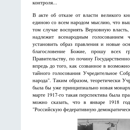
контроля...
В акте об отказе от власти великого к
единою со всем народом мыслию, что выш
том случае восприять Верховную власть,
надлежит всенародным голосованием 
установить образ правления и новые осн
благословение Божие, прошу всех г
Правительству, по почину Государственн
впредь до того, как созванное в возможн
тайного голосования Учредительное Соб
народа". Таким образом, теоретически Уч
была бы уже принципиально новая монархи
марте 1917-го такая перспектива была пра
можно сказать, что в январе 1918 год
"Российскую федеративную демократическ