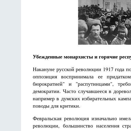
Разлуки не будет
Фредерика де Грааф
Убежденные монархисты и горячие рес
Накануне русской революции 1917 года п
оппозиция воспринимала ее придатком 
бюрократией" и "распутинцами", требо
демократии. Часто случавшееся в дорево
например в думских избирательных кампа
поводы для критики.
Февральская революция изначально имел
революции, большинство населения стр