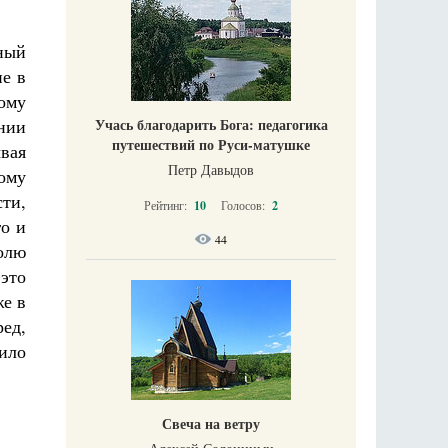
ный
е в
рому
Учась благодарить Бога: педагогика
нии
путешествий по Руси-матушке
вая
Петр Давыдов
ому
ти,
Рейтинг:
10
Голосов:
2
го и
44
олю
 это
же в
ред,
ило
Свеча на ветру