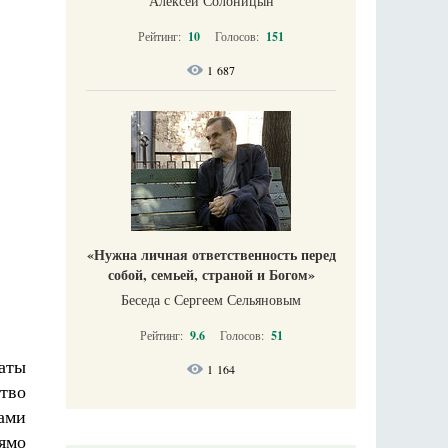
Алексей Солоницын
Рейтинг:
10
Голосов:
151
1 687
«Нужна личная ответственность перед
собой, семьей, страной и Богом»
Беседа с Сергеем Сельяновым
Рейтинг:
9.6
Голосов:
51
аты
1 164
ство
ами
рямо