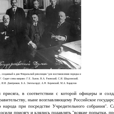
, созданный в дни Февральской революции "для восстановления порядка и
". Сидят слева направо: Г.Е. Львов, В.А. Ржевский, С.И. Шидловский,
, И.И. Дмитрюков, Б.А. Энгельгардт, А.Ф. Керенский, М.А. Караулов
я присяга, в соответствии с которой офицеры и солд
равительству, ныне возглавляющему Российское государ
ю народа при посредстве Учредительного собрания". С
осили присягу и клялись подавлять "всякие попытки, п