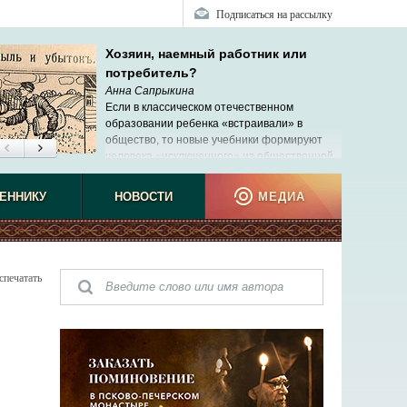
Подписаться на рассылку
Хозяин, наемный работник или
потребитель?
Анна Сапрыкина
Если в классическом отечественном
образовании ребенка «встраивали» в
общество, то новые учебники формируют
человека «исключенного» из общественной,
реальной жизни.
ЕННИКУ
НОВОСТИ
МЕДИА
спечатать