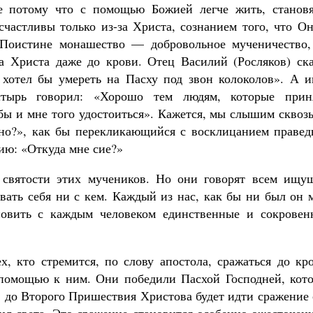
не потому что с помощью Божией легче жить, становя
частливы только из-за Христа, сознанием того, что О
. Поистине монашество — добровольное мученичество,
а Христа даже до крови. Отец Василий (Росляков) ска
 хотел бы умереть на Пасху под звон колоколов». А и
тырь говорил: «Хорошо тем людям, которые прин
бы и мне того удостоиться». Кажется, мы слышим сквоз
ано?», как бы перекликающийся с восклицанием правед
ию: «Откуда мне сие?»
 святости этих мучеников. Но они говорят всем ищу
ивать себя ни с кем. Каждый из нас, как бы ни был он 
ановить с каждым человеком единственные и сокровен
х, кто стремится, по слову апостола, сражаться до кр
 помощью к ним. Они победили Пасхой Господней, кото
, до Второго Пришествия Христова будет идти сражение