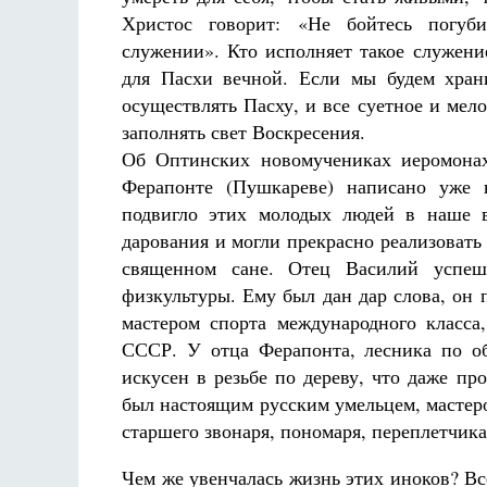
Христос говорит: «Не бойтесь погу
служении». Кто исполняет такое служени
для Пасхи вечной. Если мы будем хран
осуществлять Пасху, и все суетное и мело
заполнять свет Воскресения.
Об Оптинских новомучениках иеромонах
Ферапонте (Пушкареве) написано уже н
подвигло этих молодых людей в наше в
дарования и могли прекрасно реализовать
священном сане. Отец Василий успеш
физкультуры. Ему был дан дар слова, он
мастером спорта международного класс
СССР. У отца Ферапонта, лесника по о
искусен в резьбе по дереву, что даже п
был настоящим русским умельцем, мастер
старшего звонаря, пономаря, переплетчика,
Чем же увенчалась жизнь этих иноков? Вс