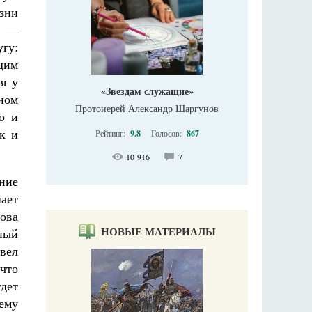
зни
, —
гу:
щим
я у
«Звездам служащие»
ном
Протоиерей Александр Шаргунов
о и
ак и
Рейтинг:
9.8
Голосов:
867
10 916
7
ние
ает
ова
НОВЫЕ МАТЕРИАЛЫ
ный
вел
что
дет
ему