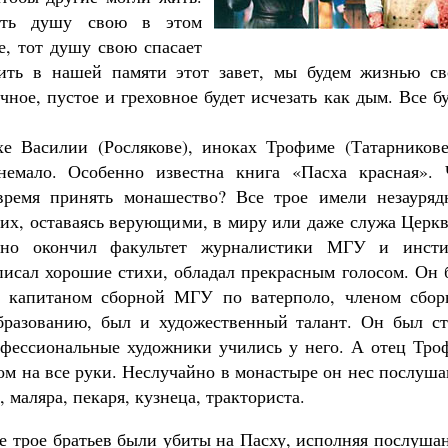
бить душу свою в этом
е, тот душу свою спасает
ить в нашей памяти этот завет, мы будем жизнью св
чное, пустое и греховное будет исчезать как дым. Все б
е Василии (Рослякове), иноках Трофиме (Татарникове
емало. Особенно известна книга «Пасха красная». 
ремя принять монашество? Все трое имели незауряд
 их, оставаясь верующими, в миру или даже служа Церк
но окончил факультет журналистики МГУ и инсти
 писал хорошие стихи, обладал прекрасным голосом. Он
а, капитаном сборной МГУ по ватерполо, членом сбор
бразованию, был и художественный талант. Он был ст
рофессиональные художники учились у него. А отец Тро
ом на все руки. Неслучайно в монастыре он нес послуш
 маляра, пекаря, кузнеца, тракториста.
е трое братьев были убиты на Пасху, исполняя послуша