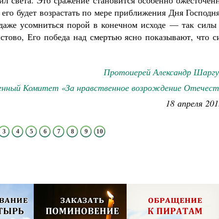
сил света. Это сражение становится особенно ожесточе
 его будет возрастать по мере приближения Дня Господ
даже усомниться порой в конечном исходе — так силы 
стово, Его победа над смертью ясно показывают, что с
Протоиерей Александр Шаргу
нный Комитет «За нравственное возрождение Отечест
18 апреля 201
3
4
5
6
7
8
9
10
олия,
Псково-Печерский монастырь