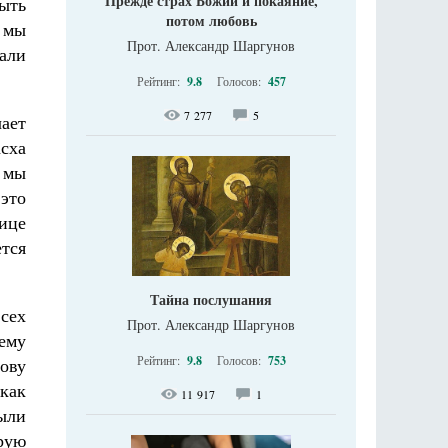
Прежде страх Божий и покаяние,
ыть
потом любовь
 мы
Прот. Александр Шаргунов
тали
Рейтинг:
9.8
Голосов:
457
7 277
5
ает
асха
и мы
это
ице
ется
Тайна послушания
сех
Прот. Александр Шаргунов
ему
Рейтинг:
9.8
Голосов:
753
лову
 как
11 917
1
были
рую