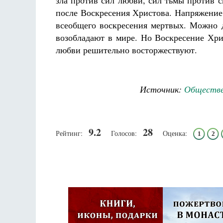
зла против сил любви, сил тьмы против 
после Воскресения Христова. Напряжение
всеобщего воскресения мертвых. Можно 
возобладают в мире. Но Воскресение Хри
любви решительно восторжествуют.
Источник:
Обществе
9.2
28
Рейтинг:
Голосов:
Оценка:
1
2
Псковская митроп