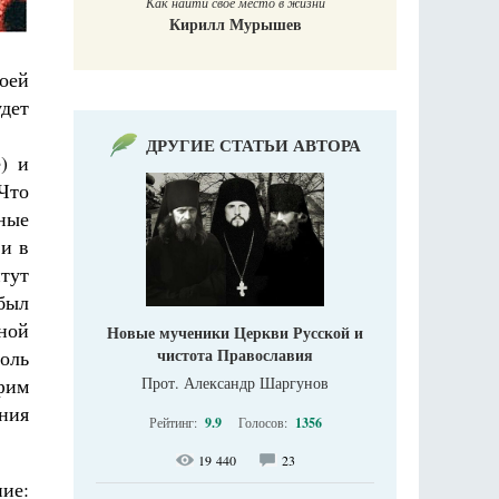
Как найти своё место в жизни
Кирилл Мурышев
оей
удет
ДРУГИЕ СТАТЬИ АВТОРА
) и
Что
ные
ви в
тут
 был
ной
Новые мученики Церкви Русской и
чистота Православия
оль
фим
Прот. Александр Шаргунов
ания
Рейтинг:
9.9
Голосов:
1356
19 440
23
ние: