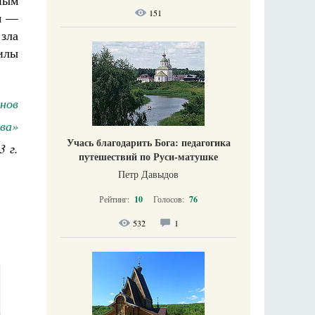
нным
151
ня —
зла
илы
нов
ва»
Учась благодарить Бога: педагогика
3 г.
путешествий по Руси-матушке
Петр Давыдов
Рейтинг:
10
Голосов:
76
532
1