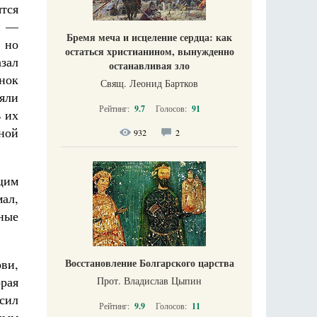
тся
н —
Бремя меча и исцеление сердца: как
 но
остаться христианином, вынужденно
зал
останавливая зло
нок
Свящ. Леонид Бартков
яли
Рейтинг:
9.7
Голосов:
91
ь их
ной
932
2
щим
мал,
ные
ови,
Восстановление Болгарского царства
рая
Прот. Владислав Цыпин
 сил
Рейтинг:
9.9
Голосов:
11