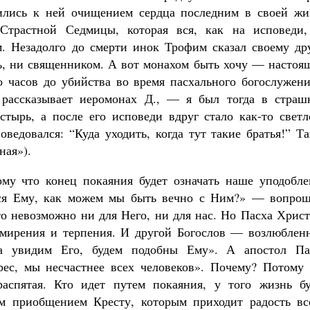
вились к ней очищением сердца последним в своей жи
Страстной Седмицы, которая вся, как на исповеди
. Незадолго до смерти инок Трофим сказал своему дру
ь, ни священником. А вот монахом быть хочу — настоя
о часов до убийства во время пасхального богослужени
рассказывает иеромонах Д., — я был тогда в страш
тырь, а после его исповеди вдруг стало как-то светл
оведовался: “Куда уходить, когда тут такие братья!” Т
ная»).
ому что конец покаяния будет означать наше уподобле
ся Ему, как можем мы быть вечно с Ним?» — вопрош
 невозможно ни для Него, ни для нас. Но Пасха Христ
смирения и терпения. И другой Богослов — возлюблен
да увидим Его, будем подобны Ему». А апостол Па
рес, мы несчастнее всех человеков». Почему? Потому 
аспятая. Кто идет путем покаяния, у того жизнь бу
м приобщением Кресту, которым приходит радость вс