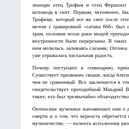
звонари отец Трофим и отец Ферапонт 
исповедь в скит. Первым, мгновенно, б
Трофиму, который все же смог после этог
мечом с гравировкой «сатана 666» был 
храм, положив возле раки мощей преподо
внутренности были перерезаны. В таких 
ним молилась, заливаясь слезами, Оптина.
уже отражалась пасхальная радость.
Почему поступают в семинарию, прин
Существует призвание свыше, когда блес
чем не сравнимый. Все заключается в том
свидетельствует преподобный Макарий В
таких, кто был чрезвычайно облагодатств
Оптинские мученики напоминают нам о д
смерти и о том, что верность обретаетс
мученичестве, — полнота исполнения зап