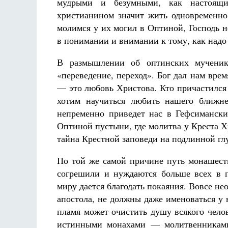
мудрыми и безумными, как настоящи
христианином значит жить одновременно
молимся у их могил в Оптиной, Господь н
в понимании и внимании к тому, как надо
В размышлении об оптинских мученика
«переведение, переход». Бог дал нам вре
— это любовь Христова. Кто причастился 
хотим научиться любить нашего ближне
непременно приведет нас в Гефсимански
Оптиной пустыни, где молитва у Креста Х
тайна Крестной заповеди на подлинной гл
По той же самой причине путь монашест
согрешили и нуждаются больше всех в 
миру дается благодать покаяния. Вовсе нео
апостола, не должны даже именоваться у н
пламя может очистить душу всякого чело
истинными монахами — молитвенниками