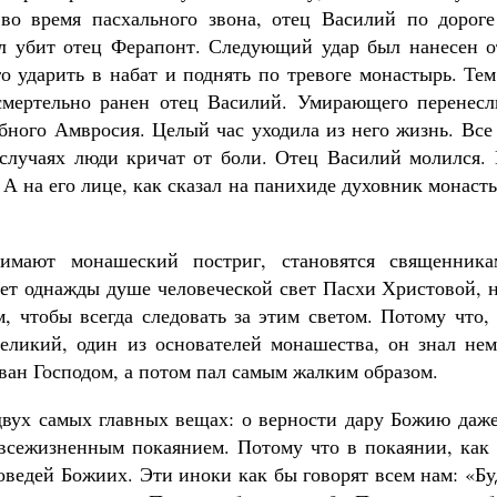
во время пасхального звона, отец Василий по дороге
ыл убит отец Ферапонт. Следующий удар был нанесен о
о ударить в набат и поднять по тревоге монастырь. Те
смертельно ранен отец Василий. Умирающего перенесл
бного Амвросия. Целый час уходила из него жизнь. Все
случаях люди кричат от боли. Отец Василий молился. 
 А на его лице, как сказал на панихиде духовник монаст
имают монашеский постриг, становятся священника
нет однажды душе человеческой свет Пасхи Христовой, 
, чтобы всегда следовать за этим светом. Потому что,
еликий, один из основателей монашества, он знал нем
ован Господом, а потом пал самым жалким образом.
вух самых главных вещах: о верности дару Божию даже
я всежизненным покаянием. Потому что в покаянии, как
оведей Божиих. Эти иноки как бы говорят всем нам: «Б