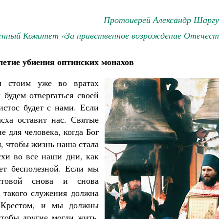
Протоиерей Александр Шаргу
нный Комитет «За нравственное возрождение Отечест
летие убиения оптинских монахов
ы стоим уже во вратах
 будем отвергаться своей
стос будет с нами. Если
сха оставит нас. Святые
е для человека, когда Бог
м, чтобы жизнь наша стала
хи во все наши дни, как
ет бесполезной. Если мы
стовой снова и снова
 такого служения должна
т Крестом, и мы должны
чтобы другие могли жить.