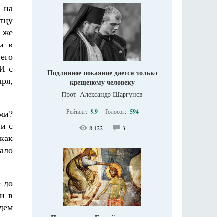
 на
тцу
м же
и в
 его
И с
Подлинное покаяние дается только
ыря,
крещеному человеку
Прот. Александр Шаргунов
ми?
Рейтинг:
9.9
Голосов:
594
ни с
8 122
3
 как
ало
 до
 и в
удем