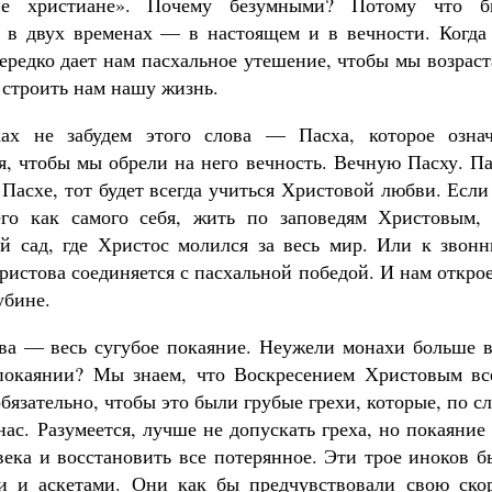
е христиане». Почему безумными? Потому что б
 в двух временах — в настоящем и в вечности. Когда
ередко дает нам пасхальное утешение, чтобы мы возрас
 строить нам нашу жизнь.
х не забудем этого слова — Пасха, которое означ
мя, чтобы мы обрели на него вечность. Вечную Пасху. П
Пасхе, тот будет всегда учиться Христовой любви. Есл
го как самого себя, жить по заповедям Христовым, 
й сад, где Христос молился за весь мир. Или к звонн
ристова соединяется с пасхальной победой. И нам откро
убине.
ва — весь сугубое покаяние. Неужели монахи больше в
покаянии? Мы знаем, что Воскресением Христовым вс
бязательно, чтобы это были грубые грехи, которые, по с
ас. Разумеется, лучше не допускать греха, но покаяние
века и восстановить все потерянное. Эти трое иноков 
 и аскетами. Они как бы предчувствовали свою ско