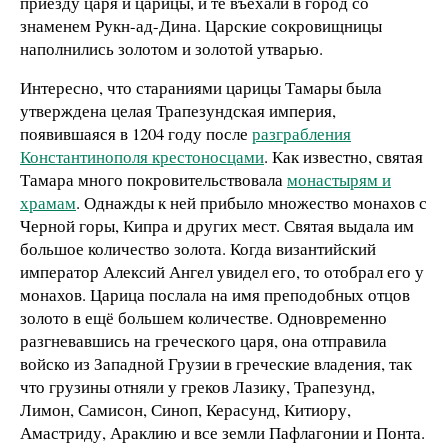
приезду царя и царицы, и те въехали в город со
знаменем Рукн-ад-Дина. Царские сокровищницы
наполнились золотом и золотой утварью.
Интересно, что стараниями царицы Тамары была
утверждена целая Трапезундская империя,
появившаяся в 1204 году после
разграбления
Константинополя крестоносцами
. Как известно, святая
Тамара много покровительствовала
монастырям и
храмам
. Однажды к ней прибыло множество монахов с
Черной горы, Кипра и других мест. Святая выдала им
большое количество золота. Когда византийский
император Алексий Ангел увидел его, то отобрал его у
монахов. Царица послала на имя преподобных отцов
золото в ещё большем количестве. Одновременно
разгневавшись на греческого царя, она отправила
войско из Западной Грузии в греческие владения, так
что грузины отняли у греков Лазику, Трапезунд,
Лимон, Самисон, Синоп, Керасунд, Китиору,
Амастриду, Араклию и все земли Пафлагонии и Понта.