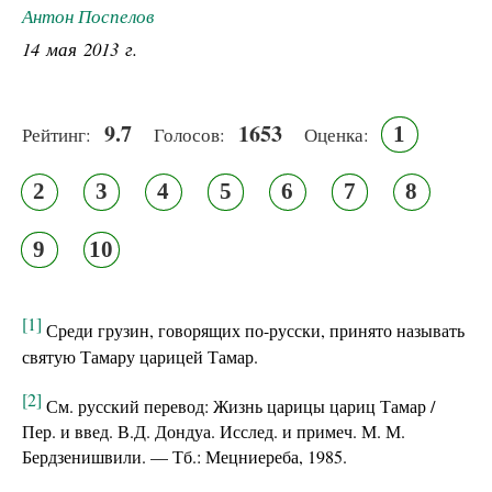
Антон Поспелов
14 мая 2013 г.
9.7
1653
1
Рейтинг:
Голосов:
Оценка:
2
3
4
5
6
7
8
9
10
[1]
Среди грузин, говорящих по-русски, принято называть
святую Тамару царицей Тамар.
[2]
См. русский перевод: Жизнь царицы цариц Тамар /
Пер. и введ. В.Д. Дондуа. Исслед. и примеч. М. М.
Бердзенишвили. — Тб.: Мецниереба, 1985.