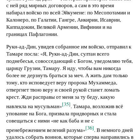
с ней ряд мирных договоров, а сам в это время
набирал войско по всей Эйкумене: по Месопотамии и
Калонеро, по Галатии, Гангре, Анкирии, Исаврии,
Каппадокии, Великой Армении, Вифинии и на
границах Пафлагонии.
Рукн-ад-Дин, увидев собранное им войско, отправил к
Тамаре посла: «Я, Рукн-ад-Дин, султан всего
поднебесья, совосседающий с Богом, уведомляю тебя,
царицу Грузии, Тамару. Я иду, чтобы вам никогда
более не дерзнуть браться за меч. А жить дам только
тому, кто исповедует веру пророка Мухаммеда,
отвергнет твою веру и своей рукой станет ломать
крест. Жди расправы от меня за ту беду, какую
[35]
навлекла на мусульман»
. Тамара, возложив всё
упование на Бога, призвала придворных и стала
совещаться с ними «не как баба и не с
[36]
пренебрежением велений разума»
. В немного дней
удалось собрать воинов, которые сперва направились в