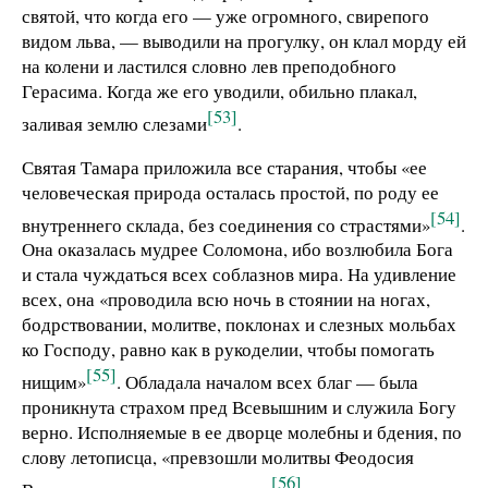
святой, что когда его — уже огромного, свирепого
видом льва, — выводили на прогулку, он клал морду ей
на колени и ластился словно лев преподобного
Герасима. Когда же его уводили, обильно плакал,
[53]
заливая землю слезами
.
Святая Тамара приложила все старания, чтобы «ее
человеческая природа осталась простой, по роду ее
[54]
внутреннего склада, без соединения со страстями»
.
Она оказалась мудрее Соломона, ибо возлюбила Бога
и стала чуждаться всех соблазнов мира. На удивление
всех, она «проводила всю ночь в стоянии на ногах,
бодрствовании, молитве, поклонах и слезных мольбах
ко Господу, равно как в рукоделии, чтобы помогать
[55]
нищим»
. Обладала началом всех благ — была
проникнута страхом пред Всевышним и служила Богу
верно. Исполняемые в ее дворце молебны и бдения, по
слову летописца, «превзошли молитвы Феодосия
[56]