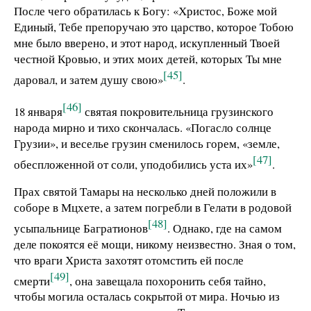
После чего обратилась к Богу: «Христос, Боже мой
Единый, Тебе препоручаю это царство, которое Тобою
мне было вверено, и этот народ, искупленный Твоей
честной Кровью, и этих моих детей, которых Ты мне
[45]
даровал, и затем душу свою»
.
[46]
18 января
святая покровительница грузинского
народа мирно и тихо скончалась. «Погасло солнце
Грузии», и веселье грузин сменилось горем, «земле,
[47]
обеспложенной от соли, уподобились уста их»
.
Прах святой Тамары на несколько дней положили в
соборе в Мцхете, а затем погребли в Гелати в родовой
[48]
усыпальнице Багратионов
. Однако, где на самом
деле покоятся её мощи, никому неизвестно. Зная о том,
что враги Христа захотят отомстить ей после
[49]
смерти
, она завещала похоронить себя тайно,
чтобы могила осталась сокрытой от мира. Ночью из