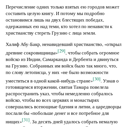
Перечисление одних только взятых ею городов может
составить целую книгу. И потому мы подробно
остановимся лишь на двух блестящих победах,
одержанных ею над теми, кто хотел по ненависти к
христианству стереть Грузию с лица земли.
Халиф Абу-Бакр, ненавидевший христианство, «открыл
[29]
древние сокровищницы»
, чтобы собрать огромное
войско из Индии, Самарканда и Дербента и двинуться
на Грузию. Собранных им войск было так много, что,
по слову летописца, у них «не было возможности
[30]
уместиться в одной какой-нибудь стране»
. Узнав о
готовящемся вторжении, святая Тамара повелела
распространить указ, чтобы немедленно собралось
войско, чтобы во всех церквях и монастырях
совершались всенощные бдения и литии, а царедворцы
послали бы «побольше денег и все потребное для
[31]
нищих»
. За десять дней удалось собрать немалую