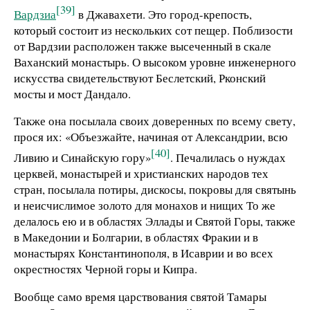
[39]
Вардзиа
в Джавахети. Это город-крепость,
который состоит из нескольких сот пещер. Поблизости
от Вардзии расположен также высеченный в скале
Ваханский монастырь. О высоком уровне инженерного
искусства свидетельствуют Беслетский, Рконский
мосты и мост Дандало.
Также она посылала своих доверенных по всему свету,
прося их: «Объезжайте, начиная от Александрии, всю
[40]
Ливию и Синайскую гору»
. Печалилась о нуждах
церквей, монастырей и христианских народов тех
стран, посылала потиры, дискосы, покровы для святынь
и неисчислимое золото для монахов и нищих То же
делалось ею и в областях Эллады и Святой Горы, также
в Македонии и Болгарии, в областях Фракии и в
монастырях Константинополя, в Исаврии и во всех
окрестностях Черной горы и Кипра.
Вообще само время царствования святой Тамары