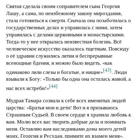
Святая сделала своим соправителем сына Георгия
Лашу, а сама, по неизбежному закону мироздания,
стала готовиться к смерти. Сначала она позаботилась о
государственных делах и управилась с ними, затем
управилась с делами церковными и монастырскими.
Тогда-то у нее открылась неизвестная болезнь. Всё
человеческое искусство оказалось тщетным. Повсюду
о её здравии служились литии и беспрерывные
всенощные бдения, и можно было видеть, «как
[43]
одинаково лили слезы и богатые, и нищие»
. Люди
взывали к Богу: «Только бы одна она осталась живой, а
[44]
нас всех истреби!»
Мудрая Тамара созвала к себе всех именитых людей
царства: «Братья мои и дети! Вот и я призываюсь
Страшным Судьей. В своем сердце я хранила любовь к
вам. Молю всех вас творить добрые дела и поминать
меня. Оставляю вам наследниками дома моего детей
моих, Георгия и Русудан, примите их взамен меня».