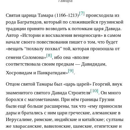
Тамара
[7]
Святая царица Тамара (1166–1213)
происходила из
рода Багратидов, который по сложившейся грузинской
традиции принято возводить к потомкам царя Давида.
Автор «Истории и восхваления венценосцев» в самом
начале своего повествования пишет о том, что будет
«вещать “похвалу похвал” той, которая произошла от
[8]
семени Соломона»
, ибо она «вполне
соответствовала своим предкам — Давидидам,
[9]
Хосровидам и Панкратидам»
.
Отцом святой Тамары был «царь царей» Георгий, внук
[10]
знаменитого святого Давида Строителя
. Он много
боролся с магометанами. При нём границы Грузии
были ещё больше расширены, так что «ему приносили
дары и братались с ним цари греческие, алеманские в
Иерусалиме, римские, индийские и китайские; султаны
же хварасанскне, вавилонские, шамские, египетские и