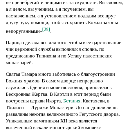
не пренебрегайте нищими из-за скудности. Вы словом,
а я делом, вы учением, а я поучением, вы
наставлением, а я установлением подадим все друг
другу руку помощи, чтобы сохранить Божьи законы
[38]
непоруганными»
.
Царица сделала все для того, чтобы в ее царствование
чин церковной службы выполнялся сполна, по
предписанию Типикона и по Уставу палестинских
монастырей.
Святая Тамара много заботилась о благоустроении
Божиих храмов. В самом дворце непрерывно
служились бдения и молитвословия, приносилась
Бескровная Жертва. В Картли в этот период были
построены церкви Икорта,
Бетания
, Кватахеви, в
Тбилиси — Лурджи Монастери. До нас дошли лишь
развалины некогда великолепного Гегутского дворца.
Уникальным памятником XII века является
высеченный в скале монастырский комплекс