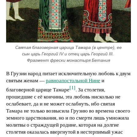
Святая благоверная царица Тамара (в центре), ее 
сын царь Георгий IV и отец царь Георгий III. 
Фрагмент фрески монастыря Бетания
В Грузии народ питает исключительную любовь к двум
святым женам —
равноапостольной Нине
и
[1]
благоверной царице Тамаре
. За столетия,
прошедшие с её кончины, эта любовь нисколько не
ослабевает, да и не может ослабнуть, ибо святая
Тамара не только возвысила Грузию во времена своего
земного царствования, но и по смерти лишь умножила
молитвы о страждущей родине, которая на долгие
столетия оказалась ввергнутой в нестерпимый ужас