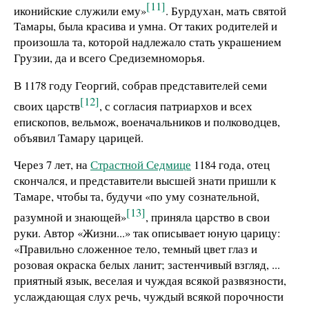
[11]
иконийские служили ему»
. Бурдухан, мать святой
Тамары, была красива и умна. От таких родителей и
произошла та, которой надлежало стать украшением
Грузии, да и всего Средиземноморья.
В 1178 году Георгий, собрав представителей семи
[12]
своих царств
, с согласия патриархов и всех
епископов, вельмож, военачальников и полководцев,
объявил Тамару царицей.
Через 7 лет, на
Страстной Седмице
1184 года, отец
скончался, и представители высшей знати пришли к
Тамаре, чтобы та, будучи «по уму сознательной,
[13]
разумной и знающей»
, приняла царство в свои
руки. Автор «Жизни...» так описывает юную царицу:
«Правильно сложенное тело, темный цвет глаз и
розовая окраска белых ланит; застенчивый взгляд, ...
приятный язык, веселая и чуждая всякой развязности,
услаждающая слух речь, чуждый всякой порочности