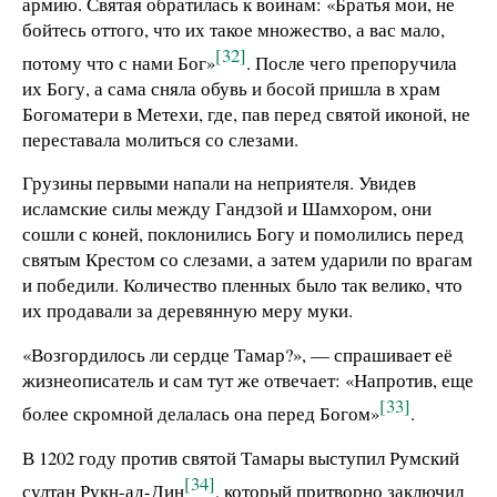
армию. Святая обратилась к воинам: «Братья мои, не
бойтесь оттого, что их такое множество, а вас мало,
[32]
потому что с нами Бог»
. После чего препоручила
их Богу, а сама сняла обувь и босой пришла в храм
Богоматери в Метехи, где, пав перед святой иконой, не
переставала молиться со слезами.
Грузины первыми напали на неприятеля. Увидев
исламские силы между Гандзой и Шамхором, они
сошли с коней, поклонились Богу и помолились перед
святым Крестом со слезами, а затем ударили по врагам
и победили. Количество пленных было так велико, что
их продавали за деревянную меру муки.
«Возгордилось ли сердце Тамар?», — спрашивает её
жизнеописатель и сам тут же отвечает: «Напротив, еще
[33]
более скромной делалась она перед Богом»
.
В 1202 году против святой Тамары выступил Румский
[34]
султан Рукн-ад-Дин
, который притворно заключил