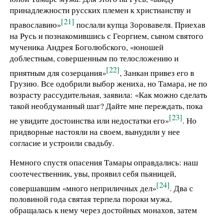
принадлежности русских племен к христианству и
[21]
православию»
послали купца Зоровавеля. Приехав
на Русь и познакомившись с Георгием, сыном святого
мученика Андрея Боголюбского, «юношей
доблестным, совершенным по телосложению и
[22]
приятным для созерцания»
, Занкан привез его в
Грузию. Все одобрили выбор жениха, но Тамара, не по
возрасту рассудительная, заявила: «Как можно сделать
такой необдуманный шаг? Дайте мне переждать, пока
[23]
не увидите достоинства или недостатки его»
. Но
придворные настояли на своем, вынудили у нее
согласие и устроили свадьбу.
Немного спустя опасения Тамары оправдались: наш
соотечественник, увы, проявил себя пьяницей,
[24]
совершавшим «много неприличных дел»
. Два с
половиной года святая терпела пороки мужа,
обращалась к нему через достойных монахов, затем