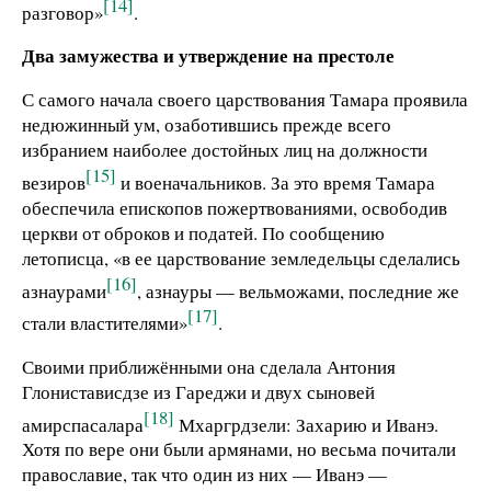
[14]
разговор»
.
Два замужества и утверждение на престоле
С самого начала своего царствования Тамара проявила
недюжинный ум, озаботившись прежде всего
избранием наиболее достойных лиц на должности
[15]
везиров
и военачальников. За это время Тамара
обеспечила епископов пожертвованиями, освободив
церкви от оброков и податей. По сообщению
летописца, «в ее царствование земледельцы сделались
[16]
азнаурами
, азнауры — вельможами, последние же
[17]
стали властителями»
.
Своими приближёнными она сделала Антония
Глонистависдзе из Гареджи и двух сыновей
[18]
амирспасалара
Мхаргрдзели: Захарию и Иванэ.
Хотя по вере они были армянами, но весьма почитали
православие, так что один из них — Иванэ —