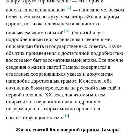
жанру. Другое произведение — «История и
[4]
восхваление венценосцев»
— написано человеком
более светским по духу, чем автор «Жизни царицы
цариц», но также очевидцем большинства
[5]
описываемых им событий
. Оно изобилует
подробнейшими географическими сведениями,
описаниями битв и государственных советов. Вкупе
оба этих произведения с достаточной подробностью
воссоздают быт рассматриваемой эпохи. Все прочие
сведения о жизни святой Тамары содержатся в
отдельных сохранившихся указах и документах
наподобие дарственных грамот. К счастью, оба
сочинения были переведены на русский язык ещё в
первой половине XX века, так что мы можем
опираться на первоисточники, подробную
информацию о которых можно прочесть в
[6]
соответствующих статьях
.
Жизнь святой благоверной царицы Тамары