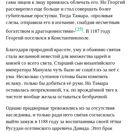
сама лицом к лицу принялась обличать его. Но Георгий
рассвирепел еще больше и стал совершать более
губительные проступки. Тогда Тамара, «проливая
слезы, отправила его в изгнание, снабдив несметным
[25]
богатством и драгоценностями»
. В 1187 году
Георгий поселился в Константинополе.
Благодаря природной красоте, уму и обаянию святая
стала желанной невестой для множества царей и
князей со всего света. Старший сын византийского
императора Мануила чуть было не сошёл из-за неё с
ума. Несколько султанов готовы были изменить
исламу, только бы добиться её руки. Но Тамара
оставалась непреклонной, т.к. по врождённой тяге к
чистоте вообще желала оставаться безбрачной.
Однако придворные тревожились из-за отсутствия
наследника, и только ради него святая согласилась
выйти замуж в 1188 году за воспитанника своей тётки
Русудан осетинского царевича Давида. Этот брак