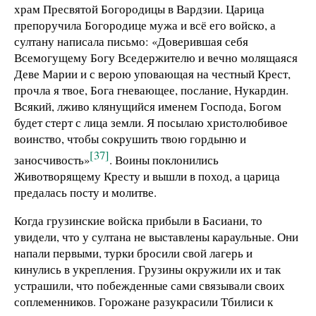
храм Пресвятой Богородицы в Вардзии. Царица
препоручила Богородице мужа и всё его войско, а
султану написала письмо: «Доверившая себя
Всемогущему Богу Вседержителю и вечно молящаяся
Деве Марии и с верою уповающая на честный Крест,
прочла я твое, Бога гневающее, послание, Нукардин.
Всякий, лживо клянущийся именем Господа, Богом
будет стерт с лица земли. Я посылаю христолюбивое
воинство, чтобы сокрушить твою гордыню и
[37]
заносчивость»
. Воины поклонились
Животворящему Кресту и вышли в поход, а царица
предалась посту и молитве.
Когда грузинские войска прибыли в Басиани, то
увидели, что у султана не выставлены караульные. Они
напали первыми, турки бросили свой лагерь и
кинулись в укрепления. Грузины окружили их и так
устрашили, что побежденные сами связывали своих
соплеменников. Горожане разукрасили Тбилиси к