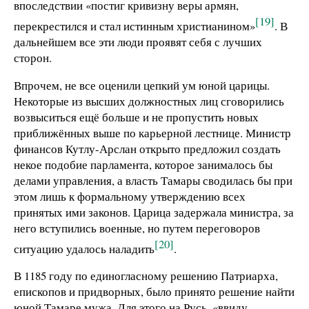
впоследствии «постиг кривизну веры армян,
[19]
перекрестился и стал истинным христианином»
. В
дальнейшем все эти люди проявят себя с лучших
сторон.
Впрочем, не все оценили цепкий ум юной царицы.
Некоторые из высших должностных лиц сговорились
возвыситься ещё больше и не пропустить новых
приближённых выше по карьерной лестнице. Министр
финансов Кутлу-Арслан открыто предложил создать
некое подобие парламента, которое занималось бы
делами управления, а власть Тамары сводилась бы при
этом лишь к формальному утверждению всех
принятых ими законов. Царица задержала министра, за
него вступились военные, но путем переговоров
[20]
ситуацию удалось наладить
.
В 1185 году по единогласному решению Патриарха,
епископов и придворных, было принято решение найти
юной Тамаре мужа. Для этого на Русь, «ввиду