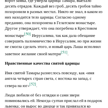
ворот замка, где умерла царица Тамара, выехало
десять отрядов. Каждый вез гроб, десять гробов тайно
похоронили в разных местах. Никто не знал, в каком из
них находится тело царицы. Согласно одному
преданию, она похоронена в Гелатском монастыре.
Другое утверждает, что она погребена в Крестовом
[50]
монастыре
Иерусалима, так как дала обещание
совершить паломничество в Иерусалим, но при жизни
не смогла сделать этого, и новый царь Лаша исполнил
[51]
заветное желание своей матери
.
Нравственные качества святой царицы
Имя святой Тамары разнеслось повсюду, как «имя
ангела четырех стран света, с востока на запад, с
[52]
севера на юг»
.
Люди любили её без оглядки и сами звери
повиновались ей. Некогда султан прислал ей в подарок
львенка; он вырос во дворце и так привязался ко