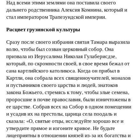
Над всеми этими землями она поставила своего
дальнего родственника Алексия Комнина, который и
стал императором Трапезундской империи.
Расцвет грузинской культуры
Сразу после своего избрания святая Тамара выразила
волю, чтобы был созван церковный собор. Она
призвала из Иерусалима Николая Гулаберисдзе,
который, по скромности своей, в свое время бежал от
сана картлийского католикоса. Когда он прибыл в
Картли, она собрала всех священноучителей, монахов
и пустынников своего царства и людей, знатоков
закона Божьего, стремясь к тому, чтобы злые семена,
проросшие в почве православия, были изничтожены в
ее царстве. Собрав всех на Собор в одном помещении
и усадив их на престолы, царица села поодаль и
сказала: «О, святые отцы, исследуйте хорошо все и
утвердите прямое и изгоните кривое. Не будьте
лицеприятны в отношении князей из-за их богатства и