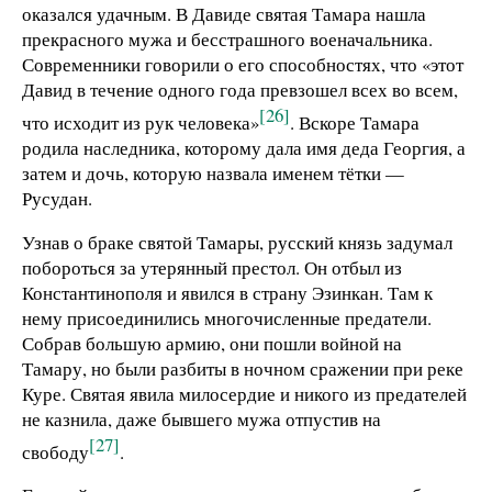
оказался удачным. В Давиде святая Тамара нашла
прекрасного мужа и бесстрашного военачальника.
Современники говорили о его способностях, что «этот
Давид в течение одного года превзошел всех во всем,
[26]
что исходит из рук человека»
. Вскоре Тамара
родила наследника, которому дала имя деда Георгия, а
затем и дочь, которую назвала именем тётки —
Русудан.
Узнав о браке святой Тамары, русский князь задумал
побороться за утерянный престол. Он отбыл из
Константинополя и явился в страну Эзинкан. Там к
нему присоединились многочисленные предатели.
Собрав большую армию, они пошли войной на
Тамару, но были разбиты в ночном сражении при реке
Куре. Святая явила милосердие и никого из предателей
не казнила, даже бывшего мужа отпустив на
[27]
свободу
.