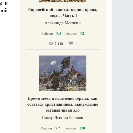
ы и
Европейский нацизм: корни, крона,
ной
плоды. Часть 1
Александр Мосякин
Рейтинг:
9.4
Голосов:
92
2 140
1
Бремя меча и исцеление сердца: как
остаться христианином, вынужденно
останавливая зло
Свящ. Леонид Бартков
Рейтинг:
9.7
Голосов:
278