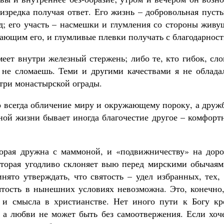
изредка получая ответ. Его жизнь – добровольная пуст
од; его участь – насмешки и глумления со стороны жив
ающим его, и глумливые плевки получать с благодарност
меет внутри железный стержень; либо те, кто гибок, сл
– не сломаешь. Теми и другими качествами я не облада
утри монастырской ограды.
то всегда обличение миру и окружающему пороку, а друж
ной жизни бывает иногда благочестие другое – комфорт
торая дружна с маммоной, и «подвижничеству» на доро
оторая угодливо склоняет выю перед мирскими обычаям
нято утверждать, что святость – удел избранных, тех,
ятость в нынешних условиях невозможна. Это, конечно,
т и смысла в христианстве. Нет иного пути к Богу кр
и, а любви не может быть без самоотвержения. Если хо