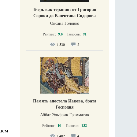
Тверь как терапия: от Григория
Сороки до Валентина Сидорова
Оксана Головко
Рейтинг:
9.8
Голосов:
91
1 530
2
Память апостола Иакова, брата
Господня
Аббат Эльфрик Грамматик
Рейтинг:
10
Голосов:
132
йшем
1 402
4