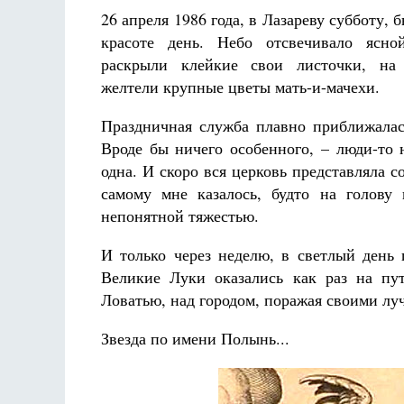
26 апреля 1986 года, в Лазареву субботу,
красоте день. Небо отсвечивало ясно
раскрыли клейкие свои листочки, на 
желтели крупные цветы мать-и-мачехи.
Праздничная служба плавно приближалась
Разлуки не будет
Вроде бы ничего особенного, – люди-то 
Фредерика де Грааф
одна. И скоро вся церковь представляла с
самому мне казалось, будто на голову
непонятной тяжестью.
И только через неделю, в светлый день 
Великие Луки оказались как раз на пу
Ловатью, над городом, поражая своими луч
Звезда по имени Полынь...