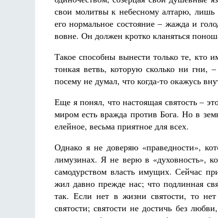
свои молитвы к небесному алтарю, лишь 
его нормальное состояние – жажда и гол
вовне. Он должен кротко кланяться понош
Такое способны вынести только те, кто и
тонкая ветвь, которую сколько ни гни, 
посему не думал, что когда-то окажусь вн
Еще я понял, что настоящая святость – э
миром есть вражда против Бога. Но в зем
елейное, весьма приятное для всех.
Однако я не доверяю «праведности», ко
лимузинах. Я не верю в «духовность», к
самодурством власть имущих. Сейчас при
жил давно прежде нас; что подлинная св
так. Если нет в жизни святости, то не
святости; святости не достичь без любв