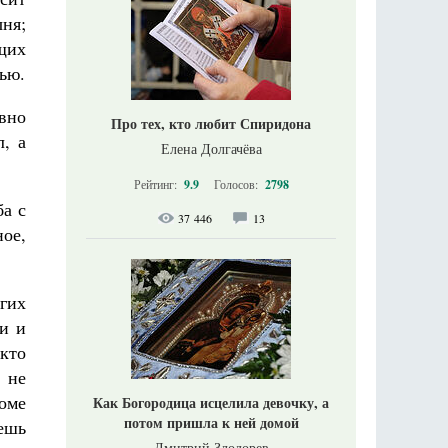
ыня;
ущих
ью.
овно
Про тех, кто любит Спиридона
л, а
Елена Долгачёва
Рейтинг:
9.9
Голосов:
2798
ба с
37 446
13
ное,
гих
и и
 кто
 не
оме
Как Богородица исцелила девочку, а
потом пришла к ней домой
чешь
Дмитрий Злодорев