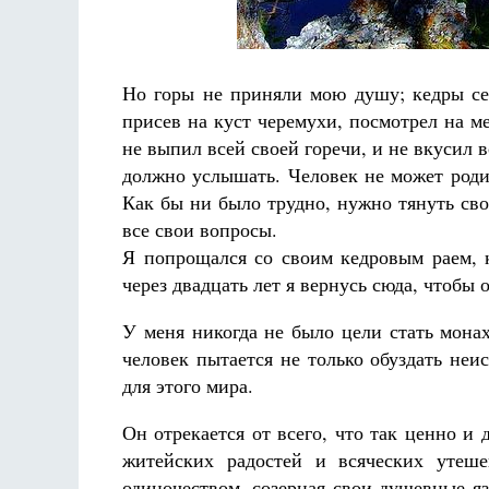
Но горы не приняли мою душу; кедры се
присев на куст черемухи, посмотрел на м
не выпил всей своей горечи, и не вкусил в
должно услышать. Человек не может родить
Как бы ни было трудно, нужно тянуть сво
все свои вопросы.
Я попрощался со своим кедровым раем, к
через двадцать лет я вернусь сюда, чтобы 
У меня никогда не было цели стать монах
человек пытается не только обуздать неи
для этого мира.
Он отрекается от всего, что так ценно и д
житейских радостей и всяческих утеш
одиночеством, созерцая свои душевные яз