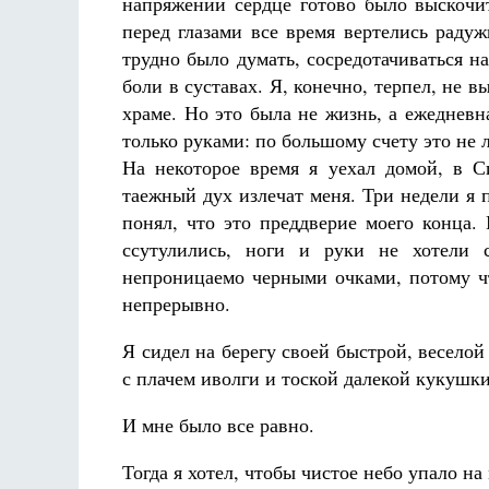
напряжении сердце готово было выскочит
перед глазами все время вертелись раду
трудно было думать, сосредотачиваться н
боли в суставах. Я, конечно, терпел, не в
храме. Но это была не жизнь, а ежедневн
только руками: по большому счету это не 
На некоторое время я уехал домой, в Си
таежный дух излечат меня. Три недели я п
понял, что это преддверие моего конца.
ссутулились, ноги и руки не хотели с
непроницаемо черными очками, потому чт
непрерывно.
Я сидел на берегу своей быстрой, веселой
с плачем иволги и тоской далекой кукушки
И мне было все равно.
Тогда я хотел, чтобы чистое небо упало н