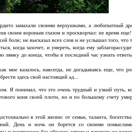
рдито замахали своими верхушками, а любопытный дро
еня своим вороным глазом и проскворчал: не время еще
сей боли; не высказал всех слов и не услышал того, что 
ся, когда захочет, и умереть, когда ему заблагорассуди
ю лямку до конца, чтобы в последний час узнать ответ
ак мне казалось, навсегда, не догадываясь еще, что р
обрести здесь свой настоящий ад...
ом. Я понимал, что это очень трудный и узкий путь, к
стового коня своей плоти, но и по большому счету уми
остохвально в этой жизни: от семьи, таланта, богатства
ений. День и ночь он борется со своими помыслам
вы и внутреннее без-образие; утром и вечером он возн