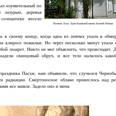
 был изумительный по
й лазурью, деревья
солнцепеке весело
Великие Луки. Храм Казанской иконы Божией Матери.
Великомученик Георгий Победоносец. Н
 к своему концу, когда одна из певчих упала в обмор
святого
на клиросе пожилые. Но через несколько минут упала 
Роман Котов
Как найти своё место в жизни
обой лазарет. Никто не мог объяснить, что происходит. 
Кирилл Мурышев
 надели свинцовый обруч, и все тело налилось какой
праздника Пасхи, нам объявили, что случился Чернобы
ти радиации. Смертоносное облако пронеслось над ре
ами все живое. Задело оно и меня.