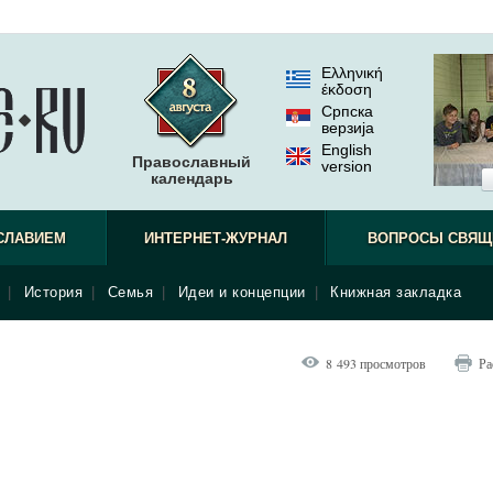
Ελληνική
έκδοση
Српска
верзиjа
English
Православный
version
календарь
СЛАВИЕМ
ИНТЕРНЕТ-ЖУРНАЛ
ВОПРОСЫ СВЯЩ
|
История
|
Семья
|
Идеи и концепции
|
Книжная закладка
8 493 просмотров
Ра