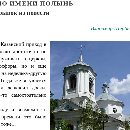
 ПО ИМЕНИ ПОЛЫНЬ
рывок из повести
Владимир Щерби
 Казанский приход в
было достаточно не
луживать в церкви,
росфоры, но и еще
ь на недельку-другую
Тогда же я увлекся
и левкасил доски,
-то самостоятельно
боду и возможность
 времени это было
тоже...