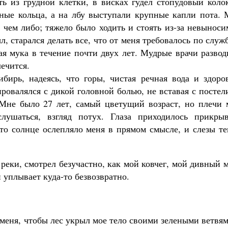
ь из грудной клетки, в висках гудел стопудовый колок
жные кольца, а на лбу выступали крупные капли пота. 
а чем либо; тяжело было ходить и стоять из-за невынос
ыл, старался делать все, что от меня требовалось по служ
ая мука в течение почти двух лет. Мудрые врачи разво
лечится.
бирь, надеясь, что горы, чистая речная вода и здоро
ровалялся с дикой головной болью, не вставая с постел
 Мне было 27 лет, самый цветущий возраст, но плечи 
лушаться, взгляд потух. Глаза приходилось прикрыв
о солнце ослепляло меня в прямом смысле, и слезы те
 реки, смотрел безучастно, как мой ковчег, мой дивный 
 уплывает куда-то безвозвратно.
а меня, чтобы лес укрыл мое тело своими зелеными ветвя