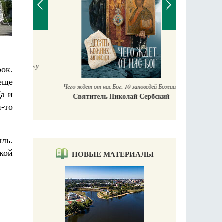
П
Е
аучись у
ок.
еще
Чего ждет от нас Бог. 10 заповедей Божиих
Да и
Святитель Николай Сербский
-то
ль.
кой
НОВЫЕ МАТЕРИАЛЫ