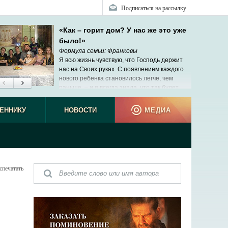
Подписаться на рассылку
«Как – горит дом? У нас же это уже
было!»
Формула семьи: Франковы
Я всю жизнь чувствую, что Господь держит
нас на Своих руках. С появлением каждого
нового ребенка становилось легче, чем
раньше, – и я всегда знала, что так будет.
ЕННИКУ
НОВОСТИ
МЕДИА
спечатать