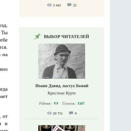
3 441
21
зд,
! Ты
ВЫБОР ЧИТАТЕЛЕЙ
тебе
тся.
ы на
овно
Иоанн Давид, пастух Божий
огда
Кристиан Курте
рает
Рейтинг:
9.9
Голосов:
1167
20 731
9
, от
и и
осит