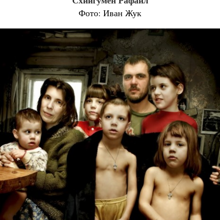
Схиигумен Рафаил
Фото: Иван Жук