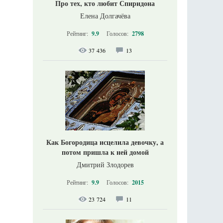
Про тех, кто любит Спиридона
Елена Долгачёва
Рейтинг:
9.9
Голосов:
2798
37 436
13
Как Богородица исцелила девочку, а
потом пришла к ней домой
Дмитрий Злодорев
Рейтинг:
9.9
Голосов:
2015
23 724
11