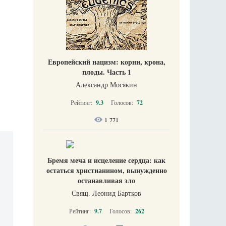
Европейский нацизм: корни, крона,
плоды. Часть 1
Александр Мосякин
Рейтинг:
9.3
Голосов:
72
1 771
Бремя меча и исцеление сердца: как
остаться христианином, вынужденно
останавливая зло
Свящ. Леонид Бартков
Рейтинг:
9.7
Голосов:
262