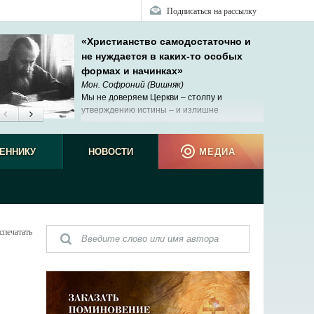
Подписаться на рассылку
«Христианство самодостаточно и
не нуждается в каких-то особых
формах и начинках»
Мон. Софроний (Вишняк)
Мы не доверяем Церкви – столпу и
утверждению истины – и излишне
оптимистично смотрим на человеческие
возможности познания.
наблюд
ЕННИКУ
НОВОСТИ
МЕДИА
спечатать