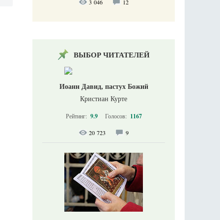
3 046
12
ВЫБОР ЧИТАТЕЛЕЙ
Иоанн Давид, пастух Божий
Кристиан Курте
Рейтинг:
9.9
Голосов:
1167
20 723
9