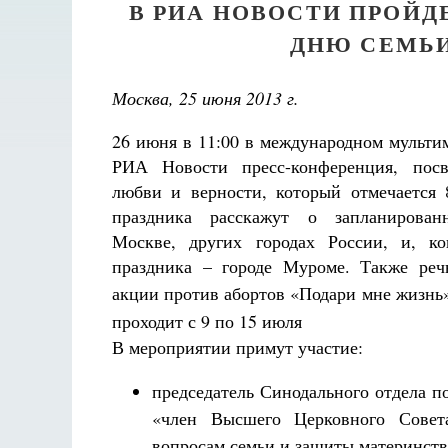
В РИА НОВОСТИ ПРОЙ
ДНЮ СЕМЬИ
Москва, 25 июня 2013 г.
26 июня в 11:00 в международном мульти
РИА Новости пресс-конференция, пос
любви и верности, который отмечается 
праздника расскажут о запланирова
Москве, других городах России, и, к
праздника – городе Муроме. Также реч
акции против абортов «
Подари мне жизнь»
проходит с 9 по 15 июля
В мероприятии примут участие:
председатель Синодального отдела п
«член Высшего Церковного Совета
вопросам семьи и защиты материнств