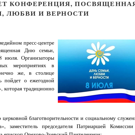
ДЕТ КОНФЕРЕНЦИЯ, ПОСВЯЩЕННА
, ЛЮБВИ И ВЕРНОСТИ
медийном пресс-центре
вященная Дню семьи,
8 июля. Организаторы
нных мероприятиях в
онечно же, в столице
Как найти своё место в жизни
ь пойдет о ежегодной
Кирилл Мурышев
, которая традиционно
о церковной благотворительности и социальному служе
», заместитель председателя Патриаршей Комиссии
Великомученик Георгий Победоносец. Н
а епископ Орехово-Зуевский Пантелеимон;
святого