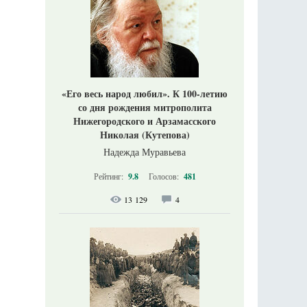
«Его весь народ любил». К 100-летию
со дня рождения митрополита
Нижегородского и Арзамасского
Николая (Кутепова)
Надежда Муравьева
Рейтинг:
9.8
Голосов:
481
13 129
4