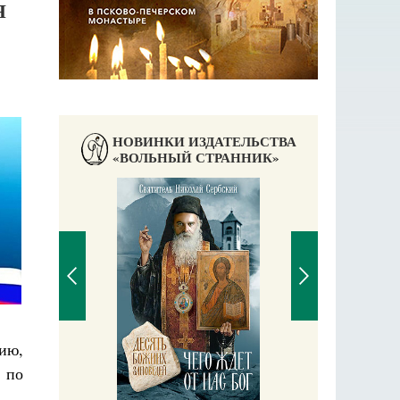
Я
НОВИНКИ ИЗДАТЕЛЬСТВА
«ВОЛЬНЫЙ СТРАННИК»
нию,
П
 по
Е
аучись у