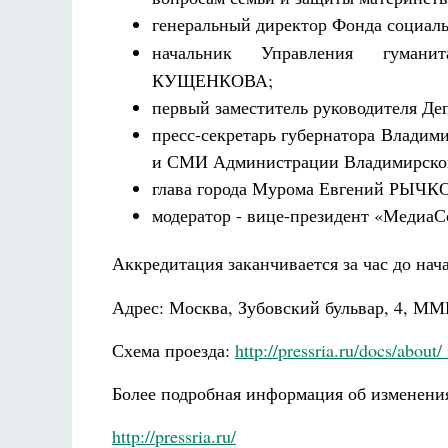
Разлуки не будет
генеральный директор Фонда социа
Фредерика де Грааф
начальник Управления гуманита
КУЩЕНКОВА
;
первый заместитель руководителя Д
пресс-секретарь губернатора Владим
и СМИ Администрации Владимирско
глава города Мурома Евгений РЫЧК
модератор - вице-президент «Меди
Аккредитация заканчивается за час до нач
Адрес: Москва, Зубовский бульвар, 4, ММ
Схема проезда:
http://pressria.ru/docs/about/
Более подробная информация об изменения
http://pressria.ru/