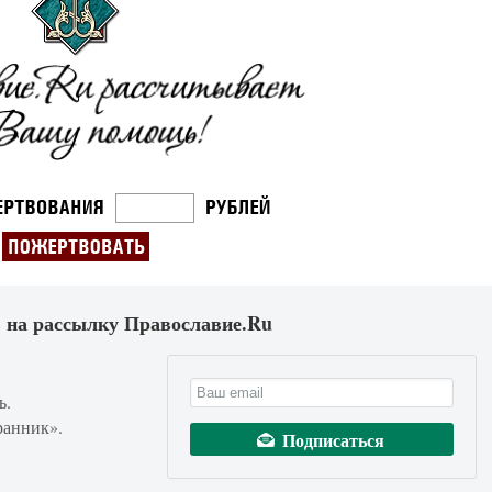
 на рассылку Православие.Ru
ь.
ранник».