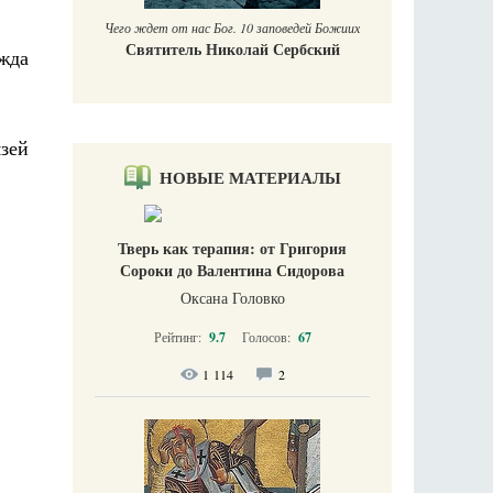
Чего ждет от нас Бог. 10 заповедей Божиих
Святитель Николай Сербский
жда
язей
НОВЫЕ МАТЕРИАЛЫ
Тверь как терапия: от Григория
Сороки до Валентина Сидорова
Оксана Головко
Рейтинг:
9.7
Голосов:
67
1 114
2