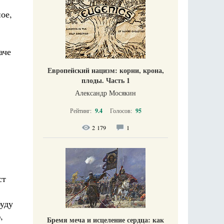
ое,
аче
Европейский нацизм: корни, крона,
плоды. Часть 1
Александр Мосякин
Рейтинг:
9.4
Голосов:
95
2 179
1
ст
буду
,
Бремя меча и исцеление сердца: как