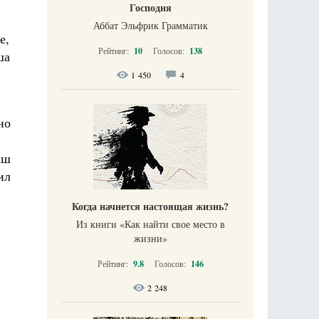
Господня
Аббат Эльфрик Грамматик
е,
Рейтинг:
10
Голосов:
138
ша
1 450
4
но
аш
ил
Когда начнется настоящая жизнь?
Из книги «Как найти свое место в
жизни​»
Рейтинг:
9.8
Голосов:
146
2 248