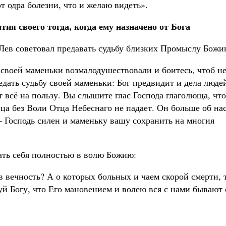
от одра болезни, что и желаю видеть».
ия своего тогда, когда ему назначено от Бога
Лев советовал предавать судьбу близких Промыслу Божи
 своей маменьки возмалодушествовали и боитесь, чтоб н
ать судьбу своей маменьки: Бог предвидит и дела люде
т всё на пользу. Вы слышите глас Господа глаголюща, что
ца без Воли Отца Небеснаго не падает. Он больше об нас
 – Господь силен и маменьку вашу сохранить на многия
ать себя полностью в волю Божию:
 в вечность? А о которых больных и чаем скорой смерти, 
уй Богу, что Его мановением и волею вся с нами бывают 