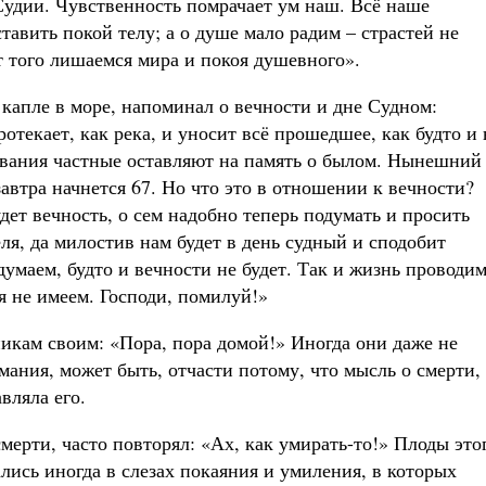
Судии. Чувственность помрачает ум наш. Всё наше
авить покой телу; а о душе мало радим – страстей не
т того лишаемся мира и покоя душевного».
капле в море, напоминал о вечности и дне Судном:
отекает, как река, и уносит всё прошедшее, как будто и 
ования частные оставляют на память о былом. Нынешний
завтра начнется 67. Но что это в отношении к вечности?
дет вечность, о сем надобно теперь подумать и просить
я, да милостив нам будет в день судный и сподобит
думаем, будто и вечности не будет. Так и жизнь проводим
я не имеем. Господи, помилуй!»
кам своим: «Пора, пора домой!» Иногда они даже не
мания, может быть, отчасти потому, что мысль о смерти,
вляла его.
мерти, часто повторял: «Ах, как умирать-то!» Плоды это
лись иногда в слезах покаяния и умиления, в которых