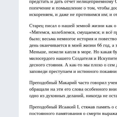
предстать и дать отчет нелицеприемному 
попечение и помышление о том, чтобы дост
искореняем, и даже не противимся им; и о
Старец писал о нашей земной жизни как о 
«Мятемся, колеблемся, смущаемся; и всё пр
было; весьма немногое история и повеств
день оканчивается в моей жизни 66 год, а 
Меньше, нежели капля в море. Но какая бу
милосердого нашего Создателя и Искупител
десного стояния. А как-то мы плохо о сем 
заповеди преступаем и истинного покаяни
Преподобный Макарий часто говорил учени
обращали на эти его слова особенного вни
одно из духовных деланий, никогда не оста
Преподобный Исаакий I, стяжав память о с
постоянного памятования о смерти выража