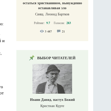
остаться христианином, вынужденно
останавливая зло
Свящ. Леонид Бартков
ю:
Рейтинг:
9.7
Голосов:
283
3 487
21
е
й и
,
ВЫБОР ЧИТАТЕЛЕЙ
то
от
Иоанн Давид, пастух Божий
Кристиан Курте