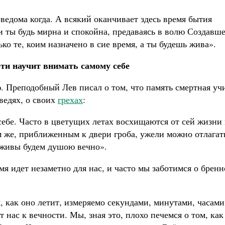
еведома когда. А всякий оканчивает здесь время бытия
; и ты будь мирна и спокойна, предаваясь в волю Создавш
ко те, коим назначено в сие время, а ты будешь жива».
ти научит внимать самому себе
 Преподобный Лев писал о том, что память смертная уч
ведях, о своих
грехах
:
себе. Часто в цветущих летах восхищаются от сей жизни 
м же, приближенным к двери гроба, ужели можно отлагат
 живы будем душою вечно».
я идет незаметно для нас, и часто мы заботимся о брен
, как оно летит, измеряемо секундами, минутами, часами
 нас к вечности. Мы, зная это, плохо печемся о том, как