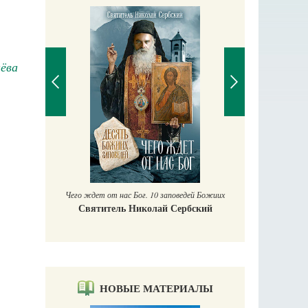
ёва
П
Е
аучись у
Чего ждет от нас Бог. 10 заповедей Божиих
Святитель Николай Сербский
НОВЫЕ МАТЕРИАЛЫ