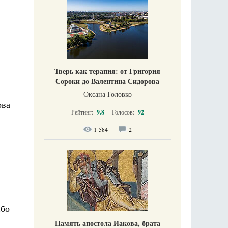
Тверь как терапия: от Григория
Сороки до Валентина Сидорова
Оксана Головко
ова
Рейтинг:
9.8
Голосов:
92
1 584
2
ибо
Память апостола Иакова, брата