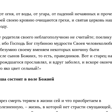
т огня, от воды, от угара, от падений нечаянных и проче
оей своею кровию очищаются грехи, и святая церковь на
поду.
у родителя своего неблагополучною не считайте; поелику
ибо Господь Бог глубиною мудрости Своея человеколюб
о безумию своему вменяем некоторых кончину быти
исле сынов Божиих, то есть, праведников. Вот и старец н
 рождшагося прославлял, и вдруг заболел, и вскоре оконч
го яко цвет сельный!»
ша состоит в воле Божией
рез смерть теряем в жизни сей и что приобретаем в
олезненную, – жизнь, в которой нет страсти смущающей,