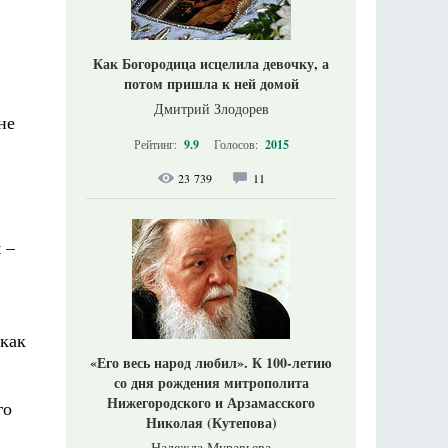
Как Богородица исцелила девочку, а
потом пришла к ней домой
Дмитрий Злодорев
не
Рейтинг:
9.9
Голосов:
2015
23 739
11
 –
 как
«Его весь народ любил». К 100-летию
со дня рождения митрополита
Нижегородского и Арзамасского
го
Николая (Кутепова)
Надежда Муравьева