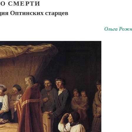
О СМЕРТИ
дия Оптинских старцев
Ольга Рожн
Великомученик Георгий Победоносец. Н
святого
Роман Котов
Как найти своё место в жизни
Кирилл Мурышев