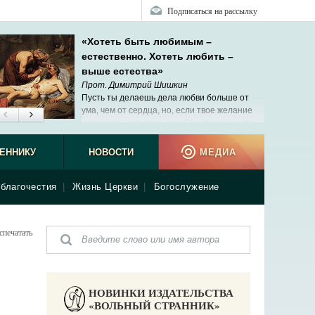
Подписаться на рассылку
«Хотеть быть любимым –
естественно. Хотеть любить –
выше естества»
Прот. Димитрий Шишкин
Пусть ты делаешь дела любви больше от
ума, чем от сердца, но, если твое желание
исполнить заповедь о любви искренне, это
уже начало твоей сопричастности Христу.
ЕННИКУ
НОВОСТИ
МЕДИА
благочестия
|
Жизнь Церкви
|
Богослужение
спечатать
НОВИНКИ ИЗДАТЕЛЬСТВА
«ВОЛЬНЫЙ СТРАННИК»