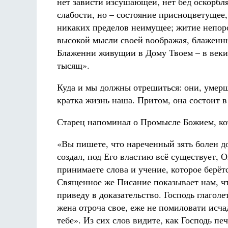
нет зависти изсушающей, нет бед оскорбл
слабости, но – состояние присноцветущее
никаких пределов неимущее; житие непоро
высокой мысли своей воображая, блажен
Блаженни живущии в Дому Твоем – в веки 
тысящ».
Куда и мы должны отрешиться: они, умерш
кратка жизнь наша. Притом, она состоит в
Старец напоминал о Промысле Божием, кот
«Вы пишете, что нареченный зять болен до 
создал, под Его властию всё существует, О
принимаете слова и учение, которое берёт
Священное же Писание показывает нам, чт
приведу в доказательство. Господь глаголет
жена отроча свое, еже не помиловати исчад
тебе». Из сих слов видите, как Господь пе