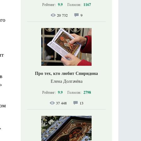
Рейтинг:
9.9
Голосов:
1167
20 732
9
его
ит
Про тех, кто любит Спиридона
в
Елена Долгачёва
ь
Рейтинг:
9.9
Голосов:
2798
37 448
13
ном
,