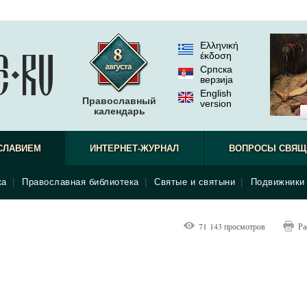
Ελληνική
έκδοση
Српска
верзиjа
English
Православный
version
календарь
СЛАВИЕМ
ИНТЕРНЕТ-ЖУРНАЛ
ВОПРОСЫ СВЯЩ
ка
|
Православная библиотека
|
Святые и святыни
|
Подвижники 
71 143 просмотров
Ра