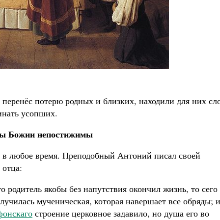
о перенёс потерю родных и близких, находили для них сл
инать усопших.
ы Божии непостижимы
а в любое время. Преподобный Антоний писал своей
 отца:
то родитель якобы без напутствия окончил жизнь, то сего
лучилась мученическая, которая навершает все обряды; 
фонскаго
строение церковное задавило, но душа его во