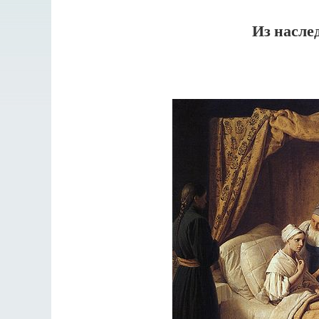
Из насле
Разлуки не будет
Фредерика де Грааф