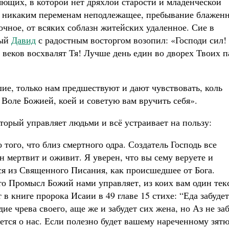
яющих, в которой нет дряхлой старости и младенческой
, никаким переменам неподлежащее, пребывание блаженн
чное, от всяких соблазн житейских удаленное. Сие в
ный
Давид
с радостным восторгом возопил: «Господи сил!
веков восхвалят Тя! Лучше день един во дворех Твоих п
ие, только нам предшествуют и дают чувствовать, коль
 Воле Божией, коей и советую вам вручить себя».
орый управляет людьми и всё устраивает на пользу:
того, что близ смертного одра. Создатель Господь все
н мертвит и оживит. Я уверен, что вы сему веруете и
ся из Священного Писания, как происшедшее от Бога.
о Промысл Божий нами управляет, из коих вам один тек
 в книге пророка Исаии в 49 главе 15 стихе: “Еда забудет
ие чрева своего, аще же и забудет сих жена, но Аз не за
чется о нас. Если полезно будет вашему нареченному зятю