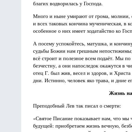
благих водворилась у Господа.
Много и ныне умирают от грома, молнии, о
и всех таковых кончина мученическая, в к
особенное о них имеет ходатайство ко Гос
А посему успокойтесь, матушка, и кончин
судьбы Божии нам грешным непостижимы; 
всё строит и полезное всем подаёт. Мы п
безчестну, а они напоследок окажутся в ч
отец Г. был жив, весел и здоров, и Христа
дни. Истинно, человек яко трава, и дние е
Жизнь на
Преподобный Лев так писал о смерти:
«Святое Писание показывает нам, что мы ч
будущей: приобретаем жизнь вечную, безб