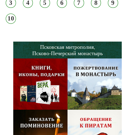
3
4
5
6
7
8
9
10
Псковская митрополия,
Псково-Печерский монастырь