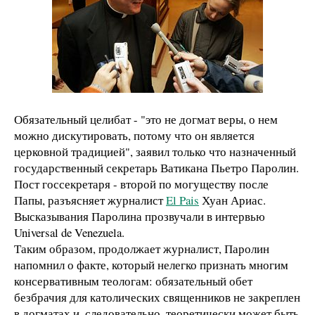
Обязательный целибат - "это не догмат веры, о нем
можно дискутировать, потому что он является
церковной традицией", заявил только что назначенный
государственный секретарь Ватикана Пьетро Паролин.
Пост госсекретаря - второй по могуществу после
Папы, разъясняет журналист
El Pais
Хуан Ариас.
Высказывания Паролина прозвучали в интервью
Universal de Venezuela.
Таким образом, продолжает журналист, Паролин
напомнил о факте, который нелегко признать многим
консервативным теологам: обязательный обет
безбрачия для католических священников не закреплен
в догматах и, следовательно, теоретически может быть