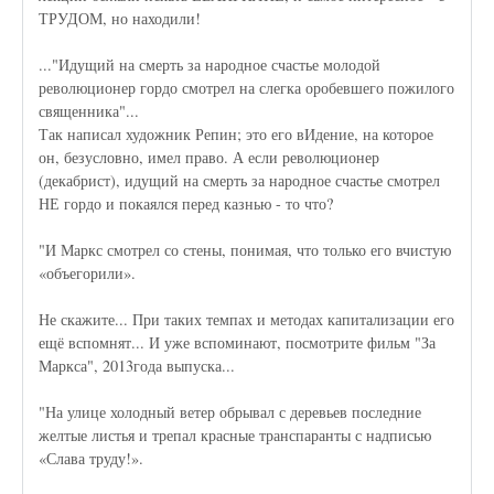
ТРУДОМ, но находили!
..."Идущий на смерть за народное счастье молодой
революционер гордо смотрел на слегка оробевшего пожилого
священника"...
Так написал художник Репин; это его вИдение, на которое
он, безусловно, имел право. А если революционер
(декабрист), идущий на смерть за народное счастье смотрел
НЕ гордо и покаялся перед казнью - то что?
"И Маркс смотрел со стены, понимая, что только его вчистую
«объегорили».
Не скажите... При таких темпах и методах капитализации его
ещё вспомнят... И уже вспоминают, посмотрите фильм "За
Маркса", 2013года выпуска...
"На улице холодный ветер обрывал с деревьев последние
желтые листья и трепал красные транспаранты с надписью
«Слава труду!».