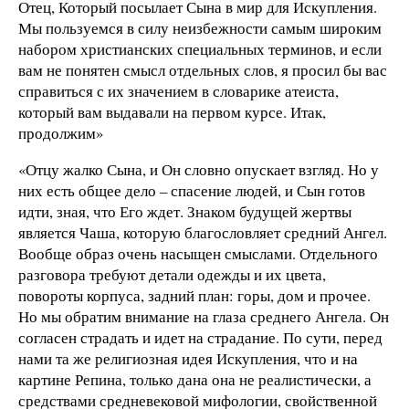
Отец, Который посылает Сына в мир для Искупления.
Мы пользуемся в силу неизбежности самым широким
набором христианских специальных терминов, и если
вам не понятен смысл отдельных слов, я просил бы вас
справиться с их значением в словарике атеиста,
который вам выдавали на первом курсе. Итак,
продолжим»
«Отцу жалко Сына, и Он словно опускает взгляд. Но у
них есть общее дело – спасение людей, и Сын готов
идти, зная, что Его ждет. Знаком будущей жертвы
является Чаша, которую благословляет средний Ангел.
Вообще образ очень насыщен смыслами. Отдельного
разговора требуют детали одежды и их цвета,
повороты корпуса, задний план: горы, дом и прочее.
Но мы обратим внимание на глаза среднего Ангела. Он
согласен страдать и идет на страдание. По сути, перед
нами та же религиозная идея Искупления, что и на
картине Репина, только дана она не реалистически, а
средствами средневековой мифологии, свойственной