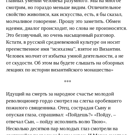
главных умений человека разумного. Мы на многое
смотрим, но гораздо меньше видим. Отличительное
свойство живописи, как искусства, есть, я бы сказал,
молчаливое говорение. Прошу это заметить. Обмен
идеями, диалог происходит, но слова не произносятся.
Это беззвучный, но очень насыщенный разговор.
Кстати, в русской средневековой культуре он носит
преемственное имя “исихазма”, взятое из Византии.
Человек молчит от избытка умной деятельности, а не
от скудости. Об этом вы будете слышать на обзорных
лекциях по истории византийского монашества»
***
Идущий на смерть за народное счастье молодой
революционер гордо смотрел на слегка оробевшего
пожилого священника. Отец, сострадая Сыну и
опуская глаза, спрашивал: «Пойдешь?» «Пойду, –
отвечал Сын, – пойду исполнить волю Твою».
Несколько десятков пар молодых глаз смотрели на