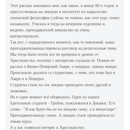
Этот рассказ напомнил мне, как также, в конце 80-х годов, я
присутствовала на лекциях в институте по марксистко-
ленинской философии (сейчас не помню, как этот курс точно
назывался). Училась я тогда на вечернем отделении и,
видимо, преподавателей начальство не очень
контролировало.
Так вот, с определенного момента, как-то невзначай, наша
преподавательница перевела разговор на религиозные темы.
Мы тогда были почти все не крещены и далеки от
Христианства, поэтому с интересом слушали её. Помню её
рассказ о Киево-Печерской Лавре, о пещерах, святых мощах.
Происхоили диалоги со студентами, с теми, кто тоже был в
Лавре и в Пещерах.
Студенты стали на эти лекции приводить своих друзей и
знакомых.
Но в один момент всё оборвалось. Один из наших
бдительных студентв - Грибов, пожаловался в Деканат. Его
слова - "Я как будто-бы не на лекциях сижу, а в монастыре".
Преподавательницу сняли. А лекции стали проводиться по
темам курса.
А у нас появился интерес к Христианству.