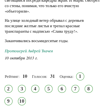
светящийся посреди кафедры экран. И Маркс смотрел
со стены, понимая, что только его вчистую
«объегорили».
На улице холодный ветер обрывал с деревьев
последние желтые листья и трепал красные
транспаранты с надписью «Слава труду!».
Заканчивались восьмидесятые годы.
Протоиерей Андрей Ткачев
10 октября 2013 г.
10
31
1
Рейтинг:
Голосов:
Оценка:
2
3
4
5
6
7
8
9
10