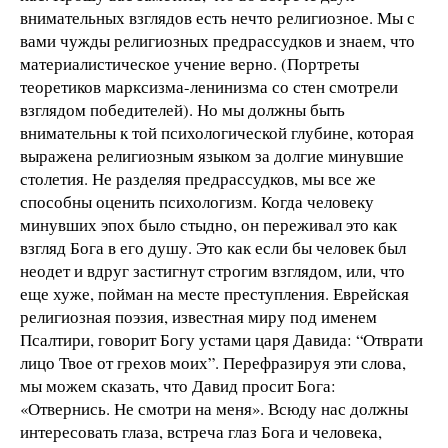
внимательных взглядов есть нечто религиозное. Мы с
вами чужды религиозных предрассудков и знаем, что
материалистическое учение верно. (Портреты
теоретиков марксизма-ленинизма со стен смотрели
взглядом победителей). Но мы должны быть
внимательны к той психологической глубине, которая
выражена религиозным языком за долгие минувшие
столетия. Не разделяя предрассудков, мы все же
способны оценить психологизм. Когда человеку
минувших эпох было стыдно, он переживал это как
взгляд Бога в его душу. Это как если бы человек был
неодет и вдруг застигнут строгим взглядом, или, что
еще хуже, пойман на месте преступления. Еврейская
религиозная поэзия, известная миру под именем
Псалтири, говорит Богу устами царя Давида: “Отврати
лицо Твое от грехов моих”. Перефразируя эти слова,
мы можем сказать, что Давид просит Бога:
«Отвернись. Не смотри на меня». Всюду нас должны
интересовать глаза, встреча глаз Бога и человека,