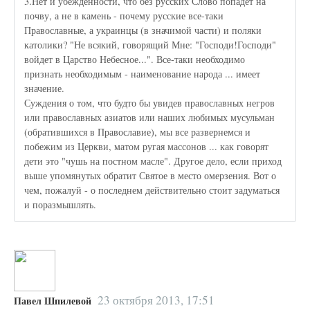
3.Нет и убежденности, что без русских Слово попадет на
почву, а не в камень - почему русские все-таки
Православные, а украинцы (в значимой части) и поляки
католики? "Не всякий, говорящий Мне: "Господи!Господи"
войдет в Царство Небесное...". Все-таки необходимо
признать необходимым - наименование народа ... имеет
значение.
Суждения о том, что будто бы увидев православных негров
или православных азиатов или наших любимых мусульман
(обратившихся в Православие), мы все развернемся и
побежим из Церкви, матом ругая массонов ... как говорят
дети это "чушь на постном масле". Другое дело, если приход
выше упомянутых обратит Святое в место омерзения. Вот о
чем, пожалуй - о последнем действительно стоит задуматься
и поразмышлять.
23 октября 2013, 17:51
Павел Шпилевой