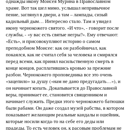
однажды икону Моисея Мурина в Православном
храме. Вот так шел мимо, услышал непривычное
пение, заглянул в двери, а там – лампады, сизый
кадильный дым… Интересно стало. Там и увидел
икону чернокожего святого. «И что», - говорит после
службы, - «у вас есть святые негры?». Ему отвечают:
«Есть», и присовокупляют историю о самом
преподобном Моисее: как он разбойничал, как
покаялся, как не считал себя за человека и смирялся
перед всеми, как принял насильственную смерть в
конце концов, расплатившись кровью за прежние
разбои. Чернокожего проповедника все это очень
«зацепило» за душу («нам не дано предугадать…»), и
он начинает копать. Докапывается до Православной
веры, принимает ее, становится священником и
начинает служить. Предки этого чернокожего батюшки
были рабами. Он даже создал музей рабства, в котором
показывает желающим реальные кандалы и ошейник,
которые носили когда-то на себе его деды или
прадеды. То есть человек он, к расовым проблемам не