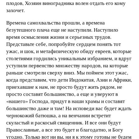
плодов, Хозяин виноградника волен отдать его кому
захочет.
Времена самохвальства прошли, а времена
безутешного плача еще не наступили. Наступило
время осмысления жизни и серьезных трудов.
Представьте себе, попробуйте сердцем понять тот
ужас, и шок, и метафизическую обиду евреев, которые
столетиями гордились уникальным избранием, и вдруг
уступили первенство множеству народов, на которые
раньше смотрели сверху вниз. Мы поймем этот ужас,
когда представим, что дети Индокитая, Азии и Африки,
приехавшие к нам, не просто будут жить рядом, не
просто составят большинство, а еще и уверуют в
«нашего» Господа, придут в наши храмы и составят
большинство даже и там! На исповеди вас будет ждать
чернокожий батюшка, а на венчании встретит
скуластый и раскосый священник. И все они будут
Православные, а все это будет и благодатно, и Богу
угодно. Только вот ни вы, ни я к этому готовы не будем