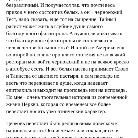
безразличный. И получается так, что почти весь
приход у него состоит из белых, а он – чернокожий.
Тест, надо сказать, еще тот на смирение. Тайный
расист может жить в глубине души самого
благодушного филантропа. А нужно ли доказывать,
что благодушные филантропы не составляют в
человечестве большинства? И в той же Америке еще
во второй половине прошлого столетия не во всякий
ресторан мог войти чернокожий и не на всякое кресло
в автобусе сесть. И вот белая паства принимает Слово
и Таинства от цветного пастыря, и сам пастырь не
весть что переживает в душе, когда надевает
епитрахиль и выходит на проповедь или на исповедь.
По мне - очень трогательная история из современной
жизни Церкви, которая со временем все более
перестает носить узко-этнический характер.
Церковь перестает быть религиозным довеском к
национальности. Она исчезает или сокращается в
размерах там, где к ней привыкли, и появляется там,