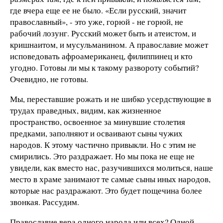
где вчера еще ее не было. «Если русский, значит
православный», - это уже, горюй - не горюй, не
рабочий лозунг. Русский может быть и атеистом, и
кришнаитом, и мусульманином. А православие может
исповедовать афроамериканец, филиппинец и кто
угодно. Готовы ли мы к такому развороту событий?
Очевидно, не готовы.
Мы, переставшие рожать и не шибко усердствующие в
трудах праведных, видим, как жизненное
пространство, освоенное за минувшие столетия
предками, заполняют и осваивают сыны чужих
народов. К этому частично привыкли. Но с этим не
смирились. Это раздражает. Но мы пока не еще не
увидели, как вместо нас, разучившихся молиться, наше
место в храме занимают те самые сыны иных народов,
которые нас раздражают. Это будет пощечина более
звонкая. Рассудим.
Православие вера одного народа или всех? Одной