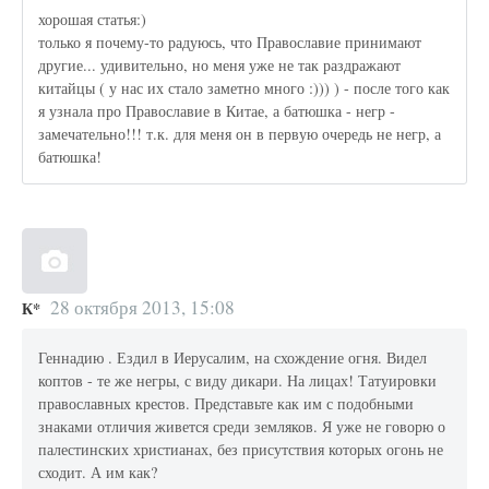
хорошая статья:)
только я почему-то радуюсь, что Православие принимают
другие... удивительно, но меня уже не так раздражают
китайцы ( у нас их стало заметно много :))) ) - после того как
я узнала про Православие в Китае, а батюшка - негр -
замечательно!!! т.к. для меня он в первую очередь не негр, а
батюшка!
28 октября 2013, 15:08
К*
Геннадию . Ездил в Иерусалим, на схождение огня. Видел
коптов - те же негры, с виду дикари. На лицах! Татуировки
православных крестов. Представьте как им с подобными
знаками отличия живется среди земляков. Я уже не говорю о
палестинских христианах, без присутствия которых огонь не
сходит. А им как?