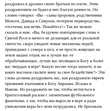
раздражал и дразнил своих братьев по плоти. Этим
раздражением он будил в них благую ревность. Он
словно говорил: «Вы – сыны пророков, родственники
Моисея, Давида и Самуила, потеряли первородство,
отсечены, как ветвь. Покайтесь!» Так же можно
сказать и нам: «Вы, бездумно повторяющие слова о
Святой Руси и ничего не делающие для ее реальной
святости, скоро увидите новые миллионы людей,
пришедших с севера и юга, и не просто живущих на
земле ваших отцов, но и лучше вас ее
обрабатывающих, лучше вас молящихся Богу и более
вас твердых в вере! Какую песню тогда запоете, и на
каких масонов свалите вину за свое бездействие?» Эти
слова должны раздражить нас, как раздражило евреев
призвание язычников к Богу Авраама, Исаака и
Иакова. Но раздражить не так, чтобы метнуться в
бритоголовый расизм с элементами футбольного
фанатизма, а так, чтобы мы выросли в вере и ради
умножения веры без лени потрудились. Не брюзжать