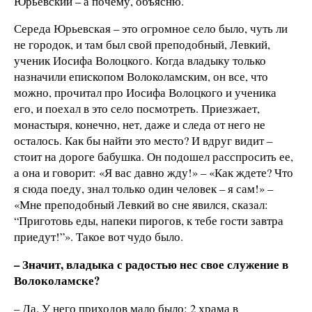
Юрьевский – а почему, объясню.
Середа Юрьевская – это огромное село было, чуть ли
не городок, и там был свой преподобный, Левкий,
ученик Иосифа Волоцкого. Когда владыку только
назначили епископом Волоколамским, он все, что
можно, прочитал про Иосифа Волоцкого и ученика
его, и поехал в это село посмотреть. Приезжает,
монастыря, конечно, нет, даже и следа от него не
осталось. Как бы найти это место? И вдруг видит –
стоит на дороге бабушка. Он подошел расспросить ее,
а она и говорит: «Я вас давно жду!» – «Как ждете? Что
я сюда поеду, знал только один человек – я сам!» –
«Мне преподобный Левкий во сне явился, сказал:
“Приготовь еды, напеки пирогов, к тебе гости завтра
приедут!”». Такое вот чудо было.
– Значит, владыка с радостью нес свое служение в
Волоколамске?
– Да. У него приходов мало было: 2 храма в