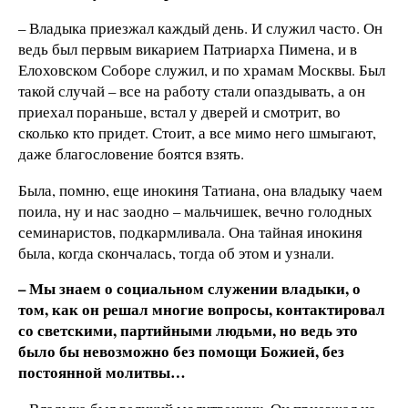
– Владыка приезжал каждый день. И служил часто. Он
ведь был первым викарием Патриарха Пимена, и в
Елоховском Соборе служил, и по храмам Москвы. Был
такой случай – все на работу стали опаздывать, а он
приехал пораньше, встал у дверей и смотрит, во
сколько кто придет. Стоит, а все мимо него шмыгают,
даже благословение боятся взять.
Была, помню, еще инокиня Татиана, она владыку чаем
поила, ну и нас заодно – мальчишек, вечно голодных
семинаристов, подкармливала. Она тайная инокиня
была, когда скончалась, тогда об этом и узнали.
– Мы знаем о социальном служении владыки, о
том, как он решал многие вопросы, контактировал
со светскими, партийными людьми, но ведь это
было бы невозможно без помощи Божией, без
постоянной молитвы…