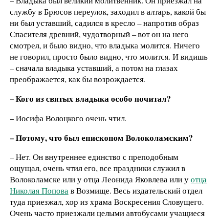
– Владыка был великий молитвенник. Он приезжал на
службу в Брюсов переулок, заходил в алтарь, какой бы
ни был уставший, садился в кресло – напротив образ
Спасителя древний, чудотворный – вот он на него
смотрел, и было видно, что владыка молится. Ничего
не говорил, просто было видно, что молится. И видишь
– сначала владыка уставший, а потом на глазах
преображается, как бы возрождается.
– Кого из святых владыка особо почитал?
– Иосифа Волоцкого очень чтил.
– Потому, что был епископом Волоколамским?
– Нет. Он внутреннее единство с преподобным
ощущал, очень чтил его, все праздники служил в
Волоколамске или у отца Леонида Яковлева или у
отца
Николая Попова
в Возмище. Весь издательский отдел
туда приезжал, хор из храма Воскресения Словущего.
Очень часто приезжали целыми автобусами учащиеся