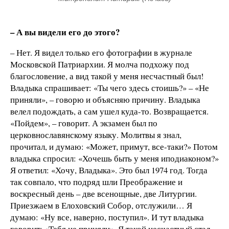
– А вы видели его до этого?
– Нет. Я видел только его фотографии в журнале
Московской Патриархии. Я молча подхожу под
благословение, а вид такой у меня несчастный был!
Владыка спрашивает: «Ты чего здесь стоишь?» – «Не
приняли», – говорю и объясняю причину. Владыка
велел подождать, а сам ушел куда-то. Возвращается.
«Пойдем», – говорит. А экзамен был по
церковнославянскому языку. Молитвы я знал,
прочитал, и думаю: «Может, примут, все-таки?» Потом
владыка спросил: «Хочешь быть у меня иподиаконом?»
Я ответил: «Хочу, Владыка». Это был 1974 год. Тогда
так совпало, что подряд шли Преображение и
воскресный день – две всенощные, две Литургии.
Приезжаем в Елоховский Собор, отслужили… Я
думаю: «Ну все, наверно, поступил». И тут владыка
говорит: «Тебя не приняли». Я такой несчастный стал,