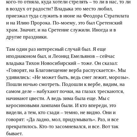
кого-то отняла, куда хотели стрелять – то ли в нас, то ли
в воздух от радости? Владыка это место любил,
приезжал туда служить в июне на Феодора Стратилата
и на Илию Пророка. По-моему, это был Сретенский
храм. Значит, и на Сретение служили. Иногда и в
другие праздники.
Там один раз интересный случай был. Я еще
иподиаконом был, и Леонид Емельянов – сейчас
владыка Тихон Новосибирский – тоже. Он сказал:
«Говорят, на Благовещение верба распускается». Мы
удивились: «Не может быть, ведь снег лежит, морозы».
Пошли ночью смотреть. Подошли к вербе, видим, на
самом деле – набухают почки, на глазах трескаются,
начинают цвести. А ведь зима была еще. Мы с
керосиновыми лампами были. И кто впереди, это
видели, а тем, кто сзади – темно, не видно. Они и
говорят: «Да ладно, мол, придумывать». Раз, и все
прекратилось. Кто-то засомневался, и все. Вот так
бывает.