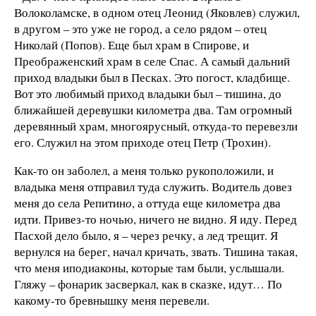
Волоколамске, в одном отец Леонид (Яковлев) служил,
в другом – это уже не город, а село рядом – отец
Николай (Попов). Еще был храм в Спирове, и
Преображенский храм в селе Спас. А самый дальний
приход владыки был в Песках. Это погост, кладбище.
Вот это любимый приход владыки был – тишина, до
ближайшей деревушки километра два. Там огромный
деревянный храм, многоярусный, откуда-то перевезли
его. Служил на этом приходе отец Петр (Трохин).
Как-то он заболел, а меня только рукоположили, и
владыка меня отправил туда служить. Водитель довез
меня до села Репитин
о
, а оттуда еще километра два
идти. Привез-то ночью, ничего не видно. Я иду. Перед
Пасхой дело было, я – через речку, а лед трещит. Я
вернулся на берег, начал кричать, звать. Тишина такая,
что меня иподиаконы, которые там были, услышали.
Гляжу – фонарик засверкал, как в сказке, идут… По
какому-то бревнышку меня перевели.