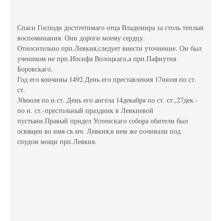
Спаси Господи досточтимаго отца Владимира за столь теплыя
воспоминания. Они дороги моему сердцу.
Относительно прп.Левкия,следует внести уточнение. Он был
учеником не прп.Иосифа Волоцкаго,а прп.Пафнутия
Боровскаго.
Год его кончины 1492.День его преставления 17июля по ст.
ст.
30июля по н.ст..День его ангела 14декабря по ст. ст.,27дек.-
по н. ст.-престольный праздник в Левкиевой
пустыни.Правый придел Успенскаго собора обители был
освящен во имя св.мч. Левкия,в нем же почивали под
спудом мощи прп.Левкия.