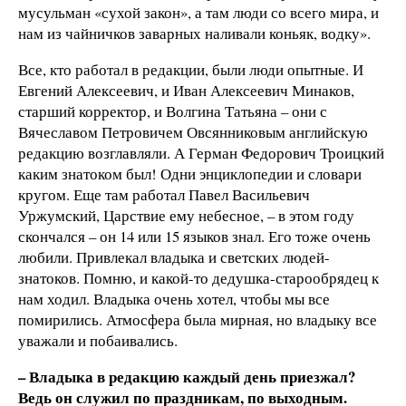
мусульман «сухой закон», а там люди со всего мира, и
нам из чайничков заварных наливали коньяк, водку».
Все, кто работал в редакции, были люди опытные. И
Евгений Алексеевич, и Иван Алексеевич Минаков,
старший корректор, и Волгина Татьяна – они с
Вячеславом Петровичем Овсянниковым английскую
редакцию возглавляли. А Герман Федорович Троицкий
каким знатоком был! Одни энциклопедии и словари
кругом. Еще там работал Павел Васильевич
Уржумский, Царствие ему небесное, – в этом году
скончался – он 14 или 15 языков знал. Его тоже очень
любили. Привлекал владыка и светских людей-
знатоков. Помню, и какой-то дедушка-старообрядец к
нам ходил. Владыка очень хотел, чтобы мы все
помирились. Атмосфера была мирная, но владыку все
уважали и побаивались.
– Владыка в редакцию каждый день приезжал?
Ведь он служил по праздникам, по выходным.