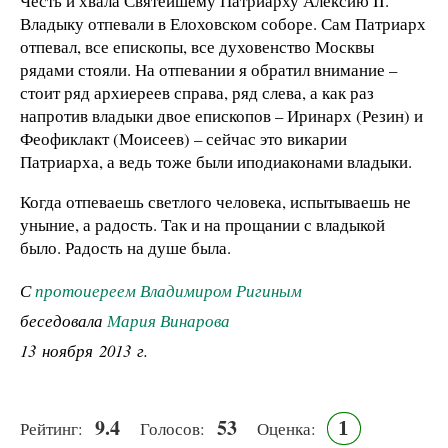
Честь и хвала Святейшему Патриарху Алексию II.
Владыку отпевали в Елоховском соборе. Сам Патриарх
отпевал, все епископы, все духовенство Москвы
рядами стояли. На отпевании я обратил внимание –
стоит ряд архиереев справа, ряд слева, а как раз
напротив владыки двое епископов – Иринарх (Резин) и
Феофиклакт (Моисеев) – сейчас это викарии
Патриарха, а ведь тоже были иподиаконами владыки.
Когда отпеваешь светлого человека, испытываешь не
уныние, а радость. Так и на прощании с владыкой
было. Радость на душе была.
С
протоиереем Владимиром Ригиным
беседовала
Мария Винарова
13 ноября 2013 г.
9.4
53
1
Рейтинг:
Голосов:
Оценка: