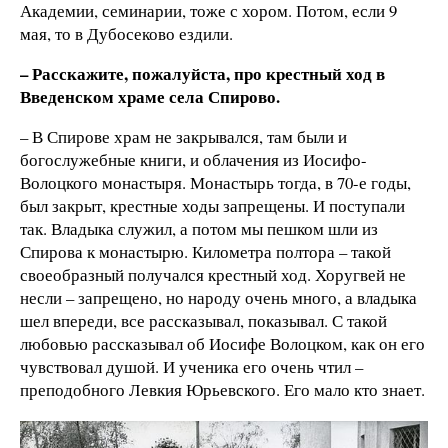
Академии, семинарии, тоже с хором. Потом, если 9
мая, то в Дубосеково ездили.
– Расскажите, пожалуйста, про крестный ход в
Введенском храме села Спирово.
– В Спирове храм не закрывался, там были и
богослужебные книги, и облачения из Иосифо-
Волоцкого монастыря. Монастырь тогда, в 70-е годы,
был закрыт, крестные ходы запрещены. И поступали
так. Владыка служил, а потом мы пешком шли из
Спирова к монастырю. Километра полтора – такой
своеобразный получался крестный ход. Хоругвей не
несли – запрещено, но народу очень много, а владыка
шел впереди, все рассказывал, показывал. С такой
любовью рассказывал об Иосифе Волоцком, как он его
чувствовал душой. И ученика его очень чтил –
преподобного Левкия Юрьевского. Его мало кто знает.