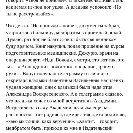
как земля из-под ног ушла. А владыка успокоил: «Но
ты не расстраивайся».
Что делать? Не приняли – пошел, документы забрал,
устроился в больницу, медбратом в приемный покой.
Думаю, раз Бог не благословил быть священником –
буду врачом. Книг накупил, подал прошение на курсы
подготовительные медицинские. Дежурю, врачи на
операции зовут: «Иди, Володя, смотри, это вот так, это
так…» Аппендицит, полостные операции, травма
руки… Вдруг получаю телеграмму от личного
секретаря владыки Валентины Васильевны Василенко –
чудная женщина, они с владыкой были чада отца
Александра Воскресенского. А в телеграмме сказано,
что владыка хочет со мной встретится в Академии.
Встретились в саду Академии, владыка еще раз
расспросил – где родился, где крестился, кто родители,
«како мыслиши, како веруеши». «Хватит, – говорит, –
медбратом быть, приходи ко мне в Издательский