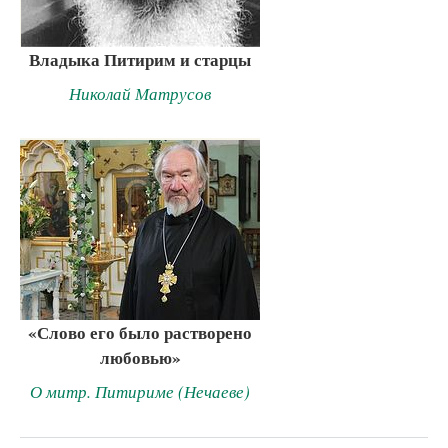
Владыка Питирим и старцы
Николай Матрусов
«Слово его было растворено
любовью»
О митр. Питириме (Нечаеве)