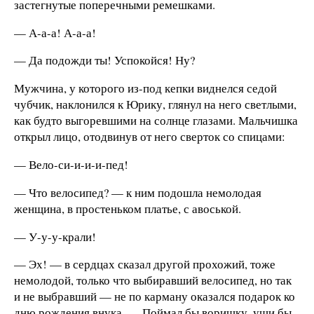
застегнутые поперечными ремешками.
— А-а-а! А-а-а!
— Да подожди ты! Успокойся! Ну?
Мужчина, у которого из-под кепки виднелся седой
чубчик, наклонился к Юрику, глянул на него светлыми,
как будто выгоревшими на солнце глазами. Мальчишка
открыл лицо, отодвинув от него сверток со спицами:
— Вело-си-и-и-и-пед!
— Что велосипед? — к ним подошла немолодая
женщина, в простеньком платье, с авоськой.
— У-у-у-крали!
— Эх! — в сердцах сказал другой прохожий, тоже
немолодой, только что выбиравший велосипед, но так
и не выбравший — не по карману оказался подарок ко
дню рождения внука. — Поймал бы воришку, уши бы