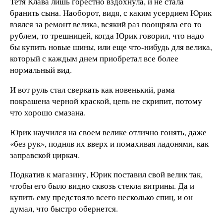
Тетя Клава лишь горестно вздохнула, и не стала
бранить сына. Наоборот, видя, с каким усердием Юрик
взялся за ремонт велика, всякий раз поощряла его то
рублем, то трешницей, когда Юрик говорил, что надо
бы купить новые шины, или еще что-нибудь для велика,
который с каждым днем приобретал все более
нормальный вид.
И вот руль стал сверкать как новенький, рама
покрашена черной краской, цепь не скрипит, потому
что хорошо смазана.
Юрик научился на своем велике отлично гонять, даже
«без рук», подняв их вверх и помахивая ладонями, как
заправской циркач.
Подкатив к магазину, Юрик поставил свой велик так,
чтобы его было видно сквозь стекла витрины. Да и
купить ему предстояло всего несколько спиц, и он
думал, что быстро обернется.