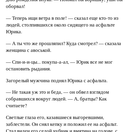
оборвал!
— Теперь ищи ветра в поле! — сказал еще кто-то из
людей, столпившихся около сидящего на асфальте
Юрика.
— А ты что же прошляпил? Куда смотрел? — сказала
женщина с авоськой.
— Спи-и-и-цы... покупа-а-ал, — Юрик все не мог
остановить рыдания.
Загорелый мужчина поднял Юрика с асфальта.
— Не такая уж это и беда, — он обвел взглядом
собравшихся вокруг людей. — А, братцы? Как
считаете?
Светлые глаза его, казавшиеся выгоревшими,
заблестели. Он снял кепку и положил ее на асфальт.
Стал виден его седой чубчик и вмятина на голове, с