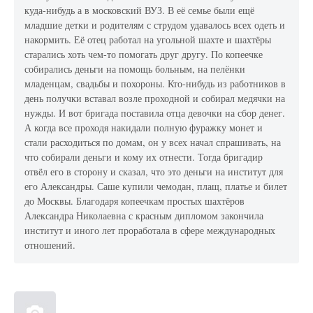
куда-нибудь а в московский ВУЗ. В её семье были ещё
младшие детки и родителям с струдом удавалось всех одеть и
накормить. Её отец работал на угольной шахте и шахтёры
старались хоть чем-то помогать друг другу. По копеечке
собирались деньги на помощь больным, на пелёнки
младенцам, свадьбы и похороны. Кто-нибудь из работников в
день получки вставал возле проходной и собирал медячки на
нужды. И вот бригада поставила отца девочки на сбор денег.
А когда все проходя накидали полную фуражку монет и
стали расходиться по домам, он у всех начал спрашивать, на
что собирали деньги и кому их отнести. Тогда бригадир
отвёл его в сторону и сказал, что это деньги на институт для
его Александры. Саше купили чемодан, плащ, платье и билет
до Москвы. Благодаря копеечкам простых шахтёров
Александра Николаевна с красным дипломом закончила
институт и иного лет проработала в сфере международных
отношений.