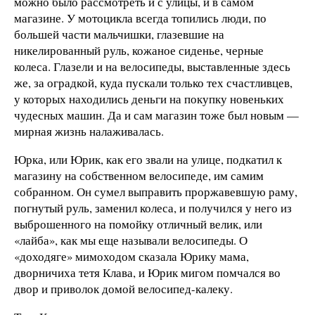
можно было рассмотреть и с улицы, и в самом
магазине. У мотоцикла всегда топились люди, по
большей части мальчишки, глазевшие на
никелированный руль, кожаное сиденье, черные
колеса. Глазели и на велосипеды, выставленные здесь
же, за оградкой, куда пускали только тех счастливцев,
у которых находились деньги на покупку новеньких
чудесных машин. Да и сам магазин тоже был новым —
мирная жизнь налаживалась.
Юрка, или Юрик, как его звали на улице, подкатил к
магазину на собственном велосипеде, им самим
собранном. Он сумел выправить проржавевшую раму,
погнутый руль, заменил колеса, и получился у него из
выброшенного на помойку отличный велик, или
«лайба», как мы еще называли велосипеды. О
«доходяге» мимоходом сказала Юрику мама,
дворничиха тетя Клава, и Юрик мигом помчался во
двор и приволок домой велосипед-калеку.