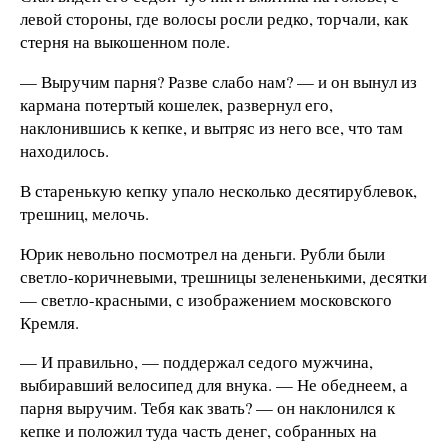
левой стороны, где волосы росли редко, торчали, как
стерня на выкошенном поле.
— Выручим парня? Разве слабо нам? — и он вынул из
кармана потертый кошелек, развернул его,
наклонившись к кепке, и вытряс из него все, что там
находилось.
В старенькую кепку упало несколько десятирублевок,
трешниц, мелочь.
Юрик невольно посмотрел на деньги. Рубли были
светло-коричневыми, трешницы зелененькими, десятки
— светло-красными, с изображением московского
Кремля.
— И правильно, — поддержал седого мужчина,
выбиравший велосипед для внука. — Не обеднеем, а
парня выручим. Тебя как звать? — он наклонился к
кепке и положил туда часть денег, собранных на