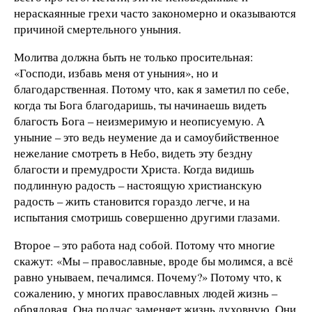
нераскаянные грехи часто закономерно и оказываются
причиной смертельного уныния.
Молитва должна быть не только просительная:
«Господи, избавь меня от уныния», но и
благодарственная. Потому что, как я заметил по себе,
когда ты Бога благодаришь, ты начинаешь видеть
благость Бога – неизмеримую и неописуемую. А
уныние – это ведь неумение да и самоубийственное
нежелание смотреть в Небо, видеть эту бездну
благости и премудрости Христа. Когда видишь
подлинную радость – настоящую христианскую
радость – жить становится гораздо легче, и на
испытания смотришь совершенно другими глазами.
Второе – это работа над собой. Потому что многие
скажут: «Мы – православные, вроде бы молимся, а всё
равно унываем, печалимся. Почему?» Потому что, к
сожалению, у многих православных людей жизнь –
обрядовая. Она подчас заменяет жизнь духовную. Они