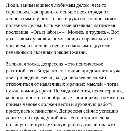
Люди, занимающиеся любимым делом, чем-то
серьезным, как правило, меньше всех страдают
депрессиями: у них голова и руки постоянно заняты
полезным делом. Есть же замечательная латинская
пословица: «Ora et labora» – «Молись и трудись». Вот
два главных условия, помогающих справиться и с
унынием, и с депрессией, и со многими другими
печальными явлениями нашей жизни.
Затяжная тоска, депрессия – это психическое
расстройство. Когда это состояние продолжается уже
две-три недели, месяц, когда человек не может
отключиться от навязчивых мрачных мыслей – тогда
нужна помощь врача. Но медикаменты, психотерапия,
конечно, просто своеобразные «подпорки»; помимо их
приема человек должен вести и духовную работу,
приступать к таинствам. Депрессия сейчас успешно
лечится, но страждущий должен настроиться на
большую личную духовную работу, иначе так всю
жизнь и будет «сидеть» на антидепрессантах.