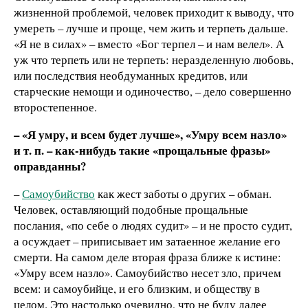
жизненной проблемой, человек приходит к выводу, что
умереть – лучше и проще, чем жить и терпеть дальше.
«Я не в силах» – вместо «Бог терпел – и нам велел». А
уж что терпеть или не терпеть: неразделенную любовь,
или последствия необдуманных кредитов, или
старческие немощи и одиночество, – дело совершенно
второстепенное.
– «Я умру, и всем будет лучше», «Умру всем назло»
и т. п. – как-нибудь такие «прощальные фразы»
оправданны?
–
Самоубийство
как жест заботы о других – обман.
Человек, оставляющий подобные прощальные
послания, «по себе о людях судит» – и не просто судит,
а осуждает – приписывает им затаенное желание его
смерти. На самом деле вторая фраза ближе к истине:
«Умру всем назло». Самоубийство несет зло, причем
всем: и самоубийце, и его близким, и обществу в
целом. Это настолько очевидно, что не буду далее