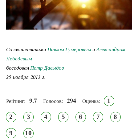
Со священниками
Павлом Гумеровым
и
Александром
Лебедевым
беседовал
Петр Давыдов
25 ноября 2013 г.
9.7
294
1
Рейтинг:
Голосов:
Оценка:
2
3
4
5
6
7
8
9
10