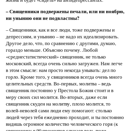
– Священники подвержены печали, или ни ноябрю,
ни унынию они не подвластны?
– Священники, как и все люди, тоже подвержены и
депрессиям, и унынию – не надо их идеализировать.
Другое дело, что, по сравнению с другими, думаю,
гораздо меньше. Объясню почему. Любой
«среднестатистический» священник, не только
московский, всегда очень сильно загружен. Нам легче
в этом смысле: нам просто некогда унывать: дел по
горло. Кроме того, у священников всегда очень много
целительных средств. Во-первых, молитва – ведь
священник постоянно у Престола Божия стоит и в
меру своих сил молится. Во-вторых, даже если
священник скуден на молитву, плохо молится, то
волей-неволей сами люди ему помогают: столько
людей через тебя ежедневно проходит, и ты постоянно
видишь огромное количество человеческого горя (к
священнику в 90 процентов случаев ведь люди