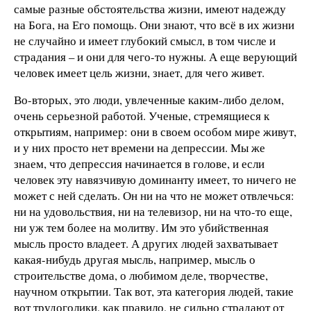
самые разные обстоятельства жизни, имеют надежду
на Бога, на Его помощь. Они знают, что всё в их жизни
не случайно и имеет глубокий смысл, в том числе и
страдания – и они для чего-то нужны. А еще верующий
человек имеет цель жизни, знает, для чего живет.
Во-вторых, это люди, увлеченные каким-либо делом,
очень серьезной работой. Ученые, стремящиеся к
открытиям, например: они в своем особом мире живут,
и у них просто нет времени на депрессии. Мы же
знаем, что депрессия начинается в голове, и если
человек эту навязчивую доминанту имеет, то ничего не
может с ней сделать. Он ни на что не может отвлечься:
ни на удовольствия, ни на телевизор, ни на что-то еще,
ни уж тем более на молитву. Им это убийственная
мысль просто владеет. А других людей захватывает
какая-нибудь другая мысль, например, мысль о
строительстве дома, о любимом деле, творчестве,
научном открытии. Так вот, эта категория людей, такие
вот трудоголики, как правило, не сильно страдают от