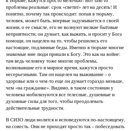
в тюрьме, кажутся просто мелочью! Вот там-то
проблемы реальные: срок «светит» лет на десять! И
понятно, почему так происходит: попав в тюрьму,
человек, может быть, впервые задумывается о своей
жизни, о ее смысле, его не волнуют мелкие бытовые
неприятности, он думает, как выжить, и просит у Бога
помощи, он нацелен на то, чтобы решились его
настоящие, подлинные беды. Именно в тюрьме многие
знакомые мне люди пришли к Богу. Это как на войне:
там ведь человеку тоже многие проблемы,
волновавшие его в мирное время, кажутся просто
несерьезными. Там он нацелен на выживание – о
здоровье или о чем-то еще он думает гораздо меньше,
чем «на гражданке». Видимо, в таком состоянии у
человека мобилизуются все телесные, душевные и
духовные силы для того, чтобы преодолевать
действительные трудности.
В СИЗО люди молятся и исповедуются по-настоящему,
на совесть. Они не приходят просто так – побеседовать