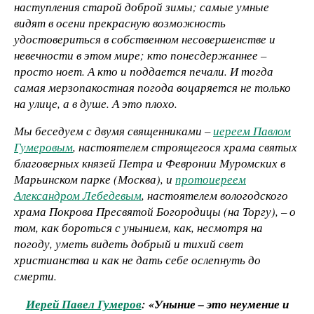
наступления старой доброй зимы; самые умные
видят в осени прекрасную возможность
удостовериться в собственном несовершенстве и
невечности в этом мире; кто понесдержаннее –
просто ноет. А кто и поддается печали. И тогда
самая мерзопакостная погода воцаряется не только
на улице, а в душе. А это плохо.
Мы беседуем с двумя священниками –
иереем Павлом
Гумеровым
, настоятелем строящегося храма святых
благоверных князей Петра и Февронии Муромских в
Марьинском парке (Москва), и
протоиереем
Александром Лебедевым
, настоятелем вологодского
храма Покрова Пресвятой Богородицы (на Торгу), – о
том, как бороться с унынием, как, несмотря на
погоду, уметь видеть добрый и тихий свет
христианства и как не дать себе ослепнуть до
смерти.
Иерей Павел Гумеров
: «Уныние – это неумение и