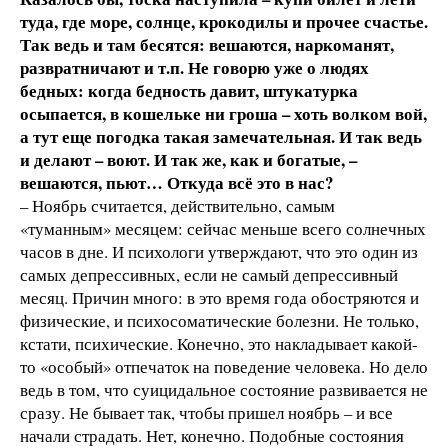
туда, где море, солнце, крокодилы и прочее счастье.
Так ведь и там бесятся: вешаются, наркоманят,
развратничают и т.п. Не говорю уже о людях
бедных: когда бедность давит, штукатурка
осыпается, в кошельке ни гроша – хоть волком вой,
а тут еще погодка такая замечательная. И так ведь
и делают – воют. И так же, как и богатые, –
вешаются, пьют… Откуда всё это в нас?
– Ноябрь считается, действительно, самым
«туманным» месяцем: сейчас меньше всего солнечных
часов в дне. И психологи утверждают, что это один из
самых депрессивных, если не самый депрессивный
месяц. Причин много: в это время года обостряются и
физические, и психосоматические болезни. Не только,
кстати, психические. Конечно, это накладывает какой-
то «особый» отпечаток на поведение человека. Но дело
ведь в том, что суицидальное состояние развивается не
сразу. Не бывает так, чтобы пришел ноябрь – и все
начали страдать. Нет, конечно. Подобные состояния