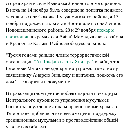
сгорел храм в селе Ивановка Лениногорского района.
В ночь на 14 ноября была совершена попытка поджога
часовни в селе Соколка Бугульминского района, а 17
ноября подожжены храмы в Чистополе и селе Ленино
Новошешминского района. 28 и 29 ноября
пожары
произошли
в храмах сел Албай Мамадышского района
и Крещеные Казыли Рыбнослободского района.
"Тремя годами раньше члены террористической
организации
"Ат-Такфир ва аль-Хиджра"
в райцентре
Базарные Матаки неоднократно угрожали местному
священнику Андрею Зинькову и пытались поджечь его
дом", - говорится в документе.
В правозащитном центре поблагодарили президиум
Центрального духовного управления мусульман
России за осуждение атак на православные храмы в
Татарстане, добавив, что и высоко ценят поддержку
традиционных мусульман в противодействии общей
угрозе ваххабизма.