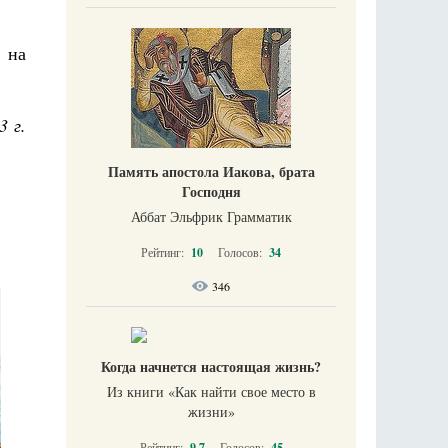
 на
3 г.
Память апостола Иакова, брата
Господня
Аббат Эльфрик Грамматик
Рейтинг:
10
Голосов:
34
346
Когда начнется настоящая жизнь?
Из книги «Как найти свое место в
жизни​»
Рейтинг:
9.7
Голосов:
45