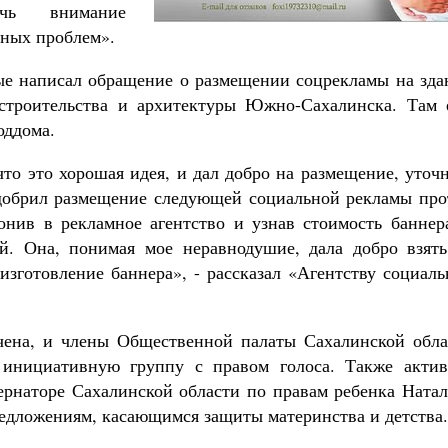
чь внимание
Роман Котов
Как найти своё место в жизни
ных проблем».
Кирилл Мурышев
ые написал обращение о размещении соцрекламы на зда
остроительства и архитектуры Южно-Сахалинска. Там 
оддома.
 что это хорошая идея, и дал добро на размещение, уточ
одобрил размещение следующей социальной рекламы про
онив в рекламное агентство и узнав стоимость баннера
й. Она, понимая мое неравнодушие, дала добро взять
изготовление баннера», - рассказал «Агентству социал
чена, и члены Общественной палаты Сахалинской обла
инициативную группу с правом голоса. Также актив
рнаторе Сахалинской области по правам ребенка Натал
редложениям, касающимся защиты материнства и детства.