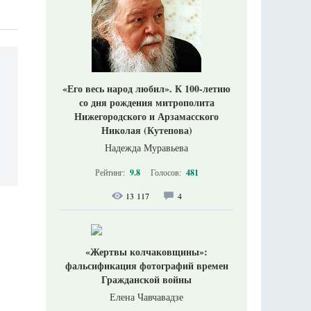
«Его весь народ любил». К 100-летию
со дня рождения митрополита
Нижегородского и Арзамасского
Николая (Кутепова)
Надежда Муравьева
Рейтинг:
9.8
Голосов:
481
13 117
4
«Жертвы колчаковщины»:
фальсификация фотографий времен
Гражданской войны
Елена Чавчавадзе