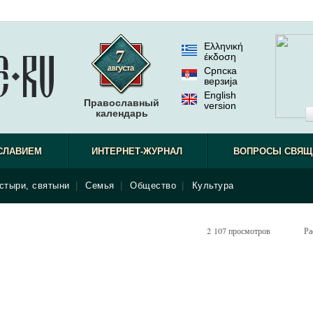
Ελληνική
έκδοση
Српска
верзиjа
English
Православный
version
календарь
СЛАВИЕМ
ИНТЕРНЕТ-ЖУРНАЛ
ВОПРОСЫ СВЯЩ
стыри, святыни
|
Семья
|
Общество
|
Культура
2 107 просмотров
Ра