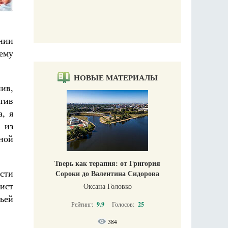
нии
ему
НОВЫЕ МАТЕРИАЛЫ
нив,
тив
, я
 из
ьной
Тверь как терапия: от Григория
сти
Сороки до Валентина Сидорова
ист
Оксана Головко
ьей
Рейтинг:
9.9
Голосов:
25
384