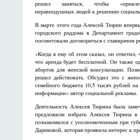
решил заняться, чтобы «привле
Разлуки не будет
Фредерика де Грааф
неравнодушных людей к решению социаль
В марте этого года Алексей Тюрин вперв
городского роддома в Департамент град
посоветовали договориться с главврачом р
«Когда я ему об этом сказал, он ответил,
что аренда будет бесплатной. Он также 
абортов для женской консультации. Позв
решил действовать. Обсудил это с жено
семейного бюджета 10,5 тысяч рублей на 
информации» автор социальной рекламы.
Деятельность Алексея Тюрина была заме
предложили избрать Алексея Тюрина в 
познакомился с уполномоченным при губе
Дариковой, которая проявила интерес к п