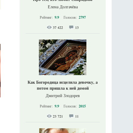
Елена Долгачёва
Рейтинг:
9.9
Голосов:
2797
37 422
13
Как Богородица исцелила девочку, а
потом пришла к ней домой
Дмитрий Злодорев
Рейтинг:
9.9
Голосов:
2015
23 721
11