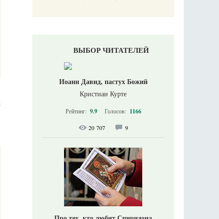
ВЫБОР ЧИТАТЕЛЕЙ
Иоанн Давид, пастух Божий
Кристиан Курте
х
Рейтинг:
9.9
Голосов:
1166
20 707
9
Про тех, кто любит Спиридона