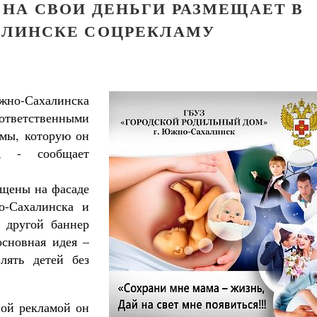
НА СВОИ ДЕНЬГИ РАЗМЕЩАЕТ В
ЛИНСКЕ СОЦРЕКЛАМУ
жно-Сахалинска
ответственными
мы, которую он
а, - сообщает
ещены на фасаде
о-Сахалинска и
 другой баннер
основная идея –
лять детей без
ной рекламой он
Великомученик Георгий Победоносец. Н
святого