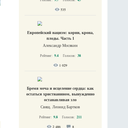
535
Европейский нацизм: корни, крона,
плоды. Часть 1
Александр Мосякин
Рейтинг:
9.4
Голосов:
38
1 029
Бремя меча и исцеление сердца: как
остаться христианином, вынужденно
останавливая зло
Свящ. Леонид Бартков
Рейтинг:
9.8
Голосов:
211
2 486
8