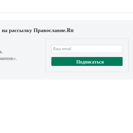
 на рассылку Православие.Ru
ь.
ранник».