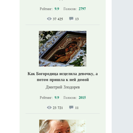
Рейтинг:
9.9
Голосов:
2797
37 425
13
Как Богородица исцелила девочку, а
потом пришла к ней домой
Дмитрий Злодорев
Рейтинг:
9.9
Голосов:
2015
23 721
11