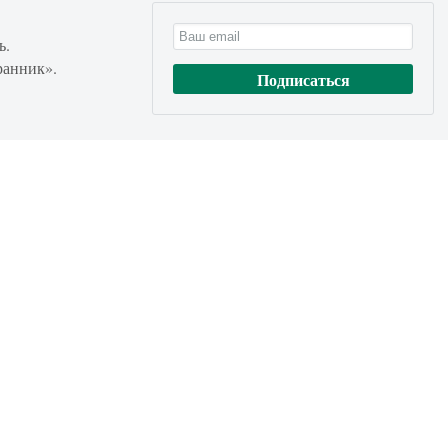
ь.
ранник».