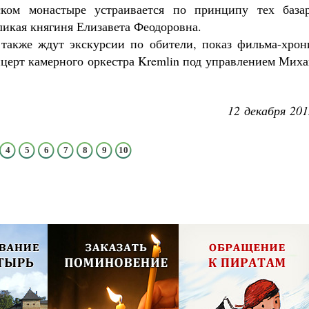
ском монастыре устраивается по принципу тех базар
ликая княгиня Елизавета Феодоровна.
 также ждут экскурсии по обители, показ фильма-хрон
церт камерного оркестра Kremlin под управлением Миха
12 декабря 201
4
5
6
7
8
9
10
олия,
Псково-Печерский монастырь