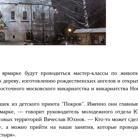
Роман Котов
Как найти своё место в жизни
Кирилл Мурышев
ярмарке будут проводиться мастер-классы по живопи
о дереву, изготовлению рождественских ангелов и откры
осточного московского викариатства и викариатства Но
тишек из детского приюта "Покров". Именно они главны
рмарке, — говорит руководитель молодежного отдела Ю
 Новых территорий Вячеслав Юхнов. — Кто-то может сде
у, а можно прийти на наши занятия, которые проводя
стыря».