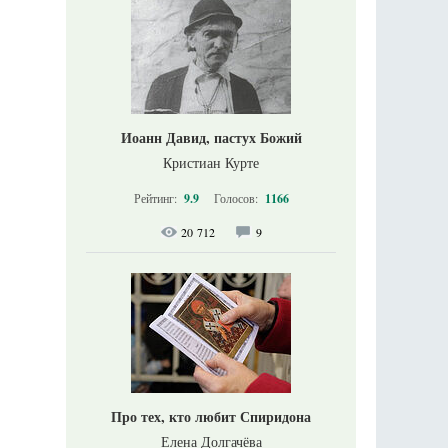
Иоанн Давид, пастух Божий
Кристиан Курте
Рейтинг:
9.9
Голосов:
1166
20 712
9
Про тех, кто любит Спиридона
Елена Долгачёва