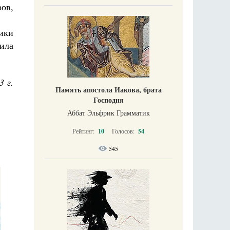
ов,
ики
ила
3 г.
Память апостола Иакова, брата
Господня
Аббат Эльфрик Грамматик
Рейтинг:
10
Голосов:
54
545