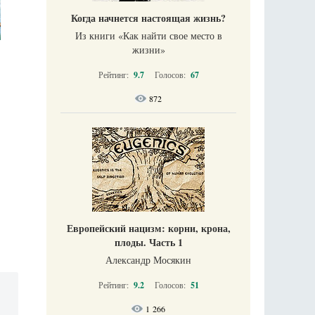
Когда начнется настоящая жизнь?
Из книги «Как найти свое место в
жизни​»
Рейтинг:
9.7
Голосов:
67
872
Европейский нацизм: корни, крона,
плоды. Часть 1
Александр Мосякин
Рейтинг:
9.2
Голосов:
51
1 266