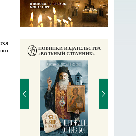
тся
НОВИНКИ ИЗДАТЕЛЬСТВА
кого
«ВОЛЬНЫЙ СТРАННИК»
П
Е
аучись у