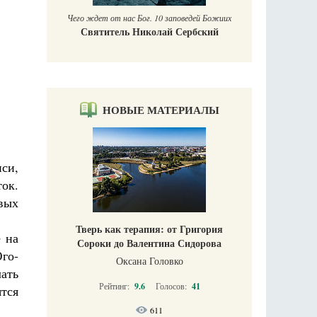
Чего ждет от нас Бог. 10 заповедей Божиих
Святитель Николай Сербский
НОВЫЕ МАТЕРИАЛЫ
си,
ток.
вых
Тверь как терапия: от Григория
е на
Сороки до Валентина Сидорова
го-
Оксана Головко
лать
Рейтинг:
9.6
Голосов:
41
тся
611