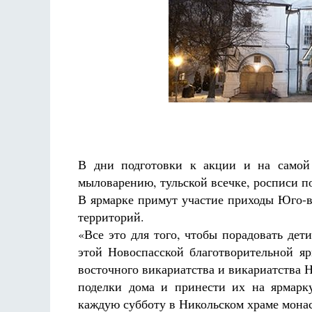
Разлуки не будет
Фредерика де Грааф
В дни подготовки к акции и на самой 
мыловарению, тульской всечке, росписи п
В ярмарке примут участие приходы Юго-в
территорий.
«Все это для того, чтобы порадовать де
этой Новоспасской благотворительной я
восточного викариатства и викариатства
поделки дома и принести их на ярмарк
каждую субботу в Никольском храме мона