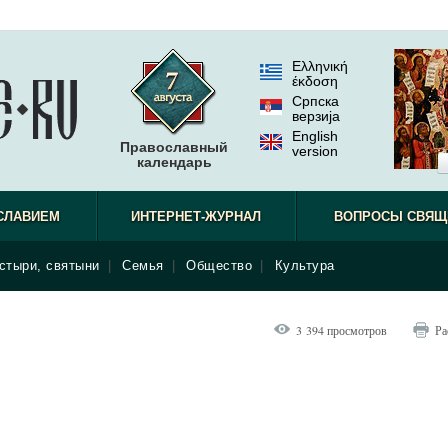
Ελληνική
έκδοση
Српска
верзиjа
English
Православный
version
календарь
СЛАВИЕМ
ИНТЕРНЕТ-ЖУРНАЛ
ВОПРОСЫ СВЯЩ
стыри, святыни
|
Семья
|
Общество
|
Культура
3 394 просмотров
Ра