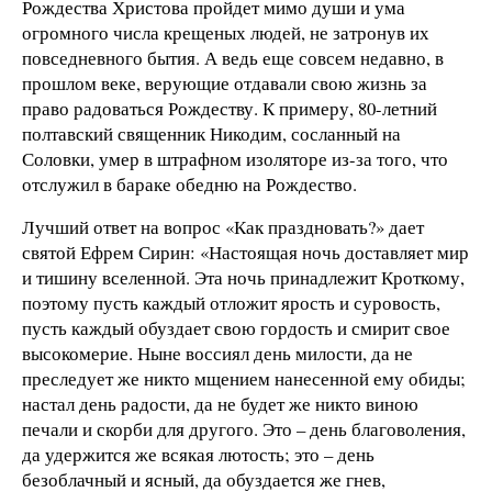
Рождества Христова пройдет мимо души и ума
огромного числа крещеных людей, не затронув их
повседневного бытия. А ведь еще совсем недавно, в
прошлом веке, верующие отдавали свою жизнь за
право радоваться Рождеству. К примеру, 80-летний
полтавский священник Никодим, сосланный на
Соловки, умер в штрафном изоляторе из-за того, что
отслужил в бараке обедню на Рождество.
Лучший ответ на вопрос «Как праздновать?» дает
святой Ефрем Сирин: «Настоящая ночь доставляет мир
и тишину вселенной. Эта ночь принадлежит Кроткому,
поэтому пусть каждый отложит ярость и суровость,
пусть каждый обуздает свою гордость и смирит свое
высокомерие. Ныне воссиял день милости, да не
преследует же никто мщением нанесенной ему обиды;
настал день радости, да не будет же никто виною
печали и скорби для другого. Это – день благоволения,
да удержится же всякая лютость; это – день
безоблачный и ясный, да обуздается же гнев,