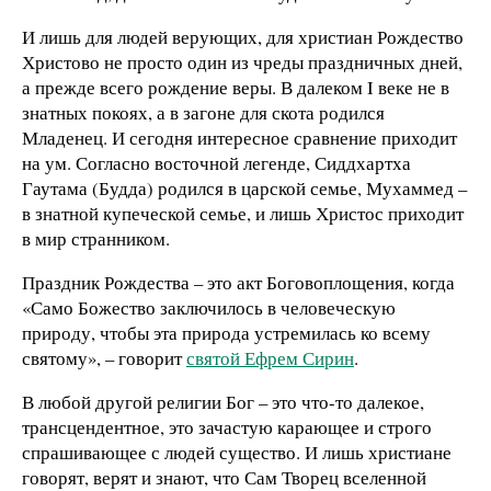
И лишь для людей верующих, для христиан Рождество
Христово не просто один из чреды праздничных дней,
а прежде всего рождение веры. В далеком I веке не в
знатных покоях, а в загоне для скота родился
Младенец. И сегодня интересное сравнение приходит
на ум. Согласно восточной легенде, Сиддхартха
Гаутама (Будда) родился в царской семье, Мухаммед –
в знатной купеческой семье, и лишь Христос приходит
в мир странником.
Праздник Рождества – это акт Боговоплощения, когда
«Само Божество заключилось в человеческую
природу, чтобы эта природа устремилась ко всему
святому», – говорит
святой Ефрем Сирин
.
В любой другой религии Бог – это что-то далекое,
трансцендентное, это зачастую карающее и строго
спрашивающее с людей существо. И лишь христиане
говорят, верят и знают, что Сам Творец вселенной