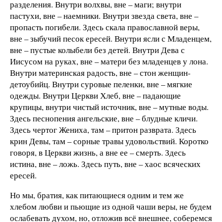
разделения. Внутри волхвы, вне – маги; внутри
пастухи, вне – наемники. Внутри звезда света, вне –
пропасть погибели. Здесь скала православной веры,
вне – зыбучий песок ересей. Внутри ясли с Младенцем,
вне – пустые колыбели без детей. Внутри Дева с
Иисусом на руках, вне – матери без младенцев у лона.
Внутри материнская радость, вне – стон женщин-
детоубийц. Внутри суровые пеленки, вне – мягкие
одежды. Внутри Церкви Хлеб, вне – падающие
крупицы, внутри чистый источник, вне – мутные воды.
Здесь песнопения ангельские, вне – блудные кличи.
Здесь чертог Жениха, там – притон разврата. Здесь
крин Девы, там – сорные травы удовольствий. Коротко
говоря, в Церкви жизнь, а вне ее – смерть. Здесь
истина, вне – ложь. Здесь путь, вне – хаос всяческих
ересей.
Но мы, братия, как питающиеся одним и тем же
хлебом любви и пьющие из одной чаши веры, не будем
ослабевать духом, но, отложив всё внешнее, соберемся