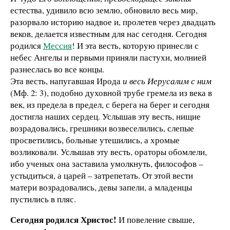
естества, удивило всю землю, обновило весь мир,
разорвало историю надвое и, пролетев через двадцать
веков, делается известным для нас сегодня. Сегодня
родился
Мессия
! И эта весть, которую принесли с
небес Ангелы и первыми приняли пастухи, молнией
разнеслась во все концы.
Эта весть, напугавшая Ирода
и весь Иерусалим с ним
(Мф. 2: 3), подобно духовной трубе гремела из века в
век, из предела в предел, с берега на берег и сегодня
достигла наших сердец. Услышав эту весть, нищие
возрадовались, грешники возвеселились, слепые
просветились, больные утешились, а хромые
возликовали. Услышав эту весть, ораторы обомлели,
ибо ученых она заставила умолкнуть, философов –
устыдиться, а царей – затрепетать. От этой вести
матери возрадовались, девы запели, а младенцы
пустились в пляс.
Сегодня родился Христос!
И повеление свыше,