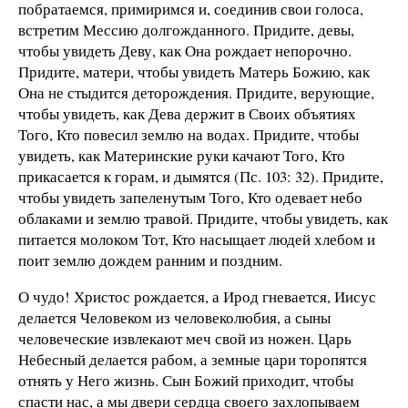
побратаемся, примиримся и, соединив свои голоса,
встретим Мессию долгожданного. Придите, девы,
чтобы увидеть Деву, как Она рождает непорочно.
Придите, матери, чтобы увидеть Матерь Божию, как
Она не стыдится деторождения. Придите, верующие,
чтобы увидеть, как Дева держит в Своих объятиях
Того, Кто повесил землю на водах. Придите, чтобы
увидеть, как Материнские руки качают Того, Кто
прикасается к горам, и дымятся (Пс. 103: 32). Придите,
чтобы увидеть запеленутым Того, Кто одевает небо
облаками и землю травой. Придите, чтобы увидеть, как
питается молоком Тот, Кто насыщает людей хлебом и
поит землю дождем ранним и поздним.
О чудо! Христос рождается, а Ирод гневается, Иисус
делается Человеком из человеколюбия, а сыны
человеческие извлекают меч свой из ножен. Царь
Небесный делается рабом, а земные цари торопятся
отнять у Него жизнь. Сын Божий приходит, чтобы
спасти нас, а мы двери сердца своего захлопываем