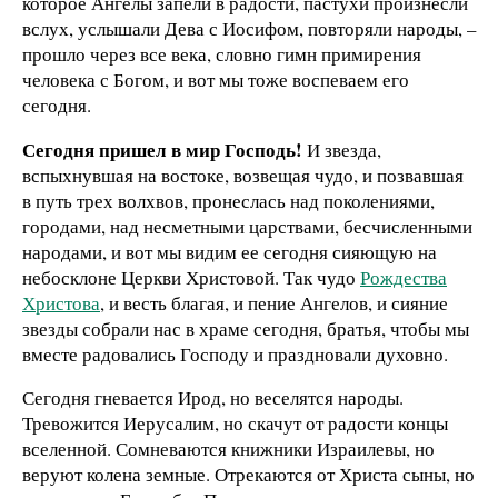
которое Ангелы запели в радости, пастухи произнесли
вслух, услышали Дева с Иосифом, повторяли народы, –
прошло через все века, словно гимн примирения
человека с Богом, и вот мы тоже воспеваем его
сегодня.
Сегодня пришел в мир Господь!
И звезда,
вспыхнувшая на востоке, возвещая чудо, и позвавшая
в путь трех волхвов, пронеслась над поколениями,
городами, над несметными царствами, бесчисленными
народами, и вот мы видим ее сегодня сияющую на
небосклоне Церкви Христовой. Так чудо
Рождества
Христова
, и весть благая, и пение Ангелов, и сияние
звезды собрали нас в храме сегодня, братья, чтобы мы
вместе радовались Господу и праздновали духовно.
Сегодня гневается Ирод, но веселятся народы.
Тревожится Иерусалим, но скачут от радости концы
вселенной. Сомневаются книжники Израилевы, но
веруют колена земные. Отрекаются от Христа сыны, но