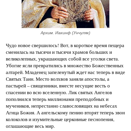
Архим. Иакинф (Унчуляк)
Чудо новое свершилось! Вот, в короткое время пещера
сменилась на тысячи и тысячи храмов больших и
великолепных, украшающих собой все уголки света.
Убогие ясли превратились в множество Божественных
алтарей. Младенец запеленутый ждет нас теперь в виде
Святых Таин. Место волхвов заняли апостолы, а
пастырей – священники, вместе несущие весть о
спасении во всю вселенную. Лик святых Ангелов
пополнился теперь миллионами преподобных и
мучеников, непрестанно славословящих на небесах
Агнца Божия. А ангельскому пению вторят теперь звон
колоколов и изумительные церковные песнопения,
оглашающие весь мир.