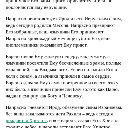
принимают Его рабы. Приговаривают хулители, но
поклоняются Ему верующие.
Напрасно неистовствует Ирод и весь Иерусалим с ним,
ведь сегодня родился Мессия. Напрасно презирают
Его избранные, ведь язычники Его принимают.
Напрасно кровожадный меч ищет убить Его, ведь
иноплеменники оказывают Ему приют.
Евреи отвели Ему жалкую пещеру, как чужому, а
язычники посвятили Ему бесчисленные храмы, полные
украшений, как Владыке всех. Евреи положили Его в
ясли с сеном, а язычники приняли в самое сердце.
Евреи отдавали Ему самое презренное из всего, что у
них было, а язычники принесли Ему золото как Царю,
ладан и смирну как Богу и Человеку.
Напрасно гневается Ирод, обезумели сыны Израилевы,
без вины закалываются дети Рахили – ведь сегодня
рождается Христос
, и все народы славят Его. Христос
сходит с небес, и народы встречают Его; Христос