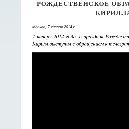
РОЖДЕСТВЕНСКОЕ ОБР
КИРИЛЛ
Москва, 7 января 2014 г.
7
января 2014 года, в праздник Рождест
Кирилл выступил с обращением к телезри
Детский помянник
а с дикими гусями.
Татьяна Никольская
мментариями