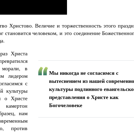
Детский Тропарион
Татьяна Никольская
Мария Минаев
тво Христово. Величие и торжественность этого праздн
г становится человеком, и это соединение Божественно
а.
раз Христа
превратился
 морали, в
Мы никогда не согласимся с
ым лидером
вытеснением из нашей современн
огласимся с
культуры подлинного евангельско
й культуры
представления о Христе как
ия о Христе
Богочеловеке
 камертон
бразец, нам
современным
о, против