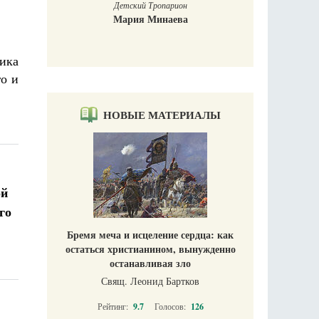
Притчи о добродетелях. Сценарий
а
музыкального спектакля
Н. Сидорина, С. Копылова
ика
го и
НОВЫЕ МАТЕРИАЛЫ
ой
го
Бремя меча и исцеление сердца: как
остаться христианином, вынужденно
останавливая зло
Свящ. Леонид Бартков
Рейтинг:
9.7
Голосов:
126