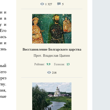
1 327
5
ли и
и в
у и
Его
лась
ли и
знь
Восстановление Болгарского царства
Прот. Владислав Цыпин
Рейтинг:
9.9
Голосов:
13
нный
Него
218
рез
ву.
ия,
ные