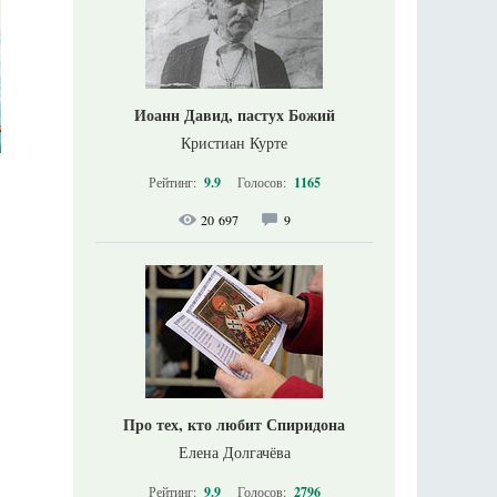
Иоанн Давид, пастух Божий
Кристиан Курте
Рейтинг:
9.9
Голосов:
1165
20 697
9
Про тех, кто любит Спиридона
Елена Долгачёва
Рейтинг:
9.9
Голосов:
2796