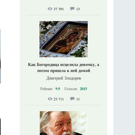
37 391
13
Как Богородица исцелила девочку, а
потом пришла к ней домой
Дмитрий Злодорев
Рейтинг:
9.9
Голосов:
2015
23 711
11