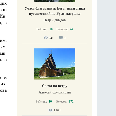
ущих
Учась благодарить Бога: педагогика
изни
путешествий по Руси-матушке
Ин.
Петр Давыдов
, в
Рейтинг:
10
Голосов:
94
741
1
им,
ным,
ми.
ь о
е и
их.
Свеча на ветру
ова
Алексей Солоницын
Рейтинг:
10
Голосов:
172
1 991