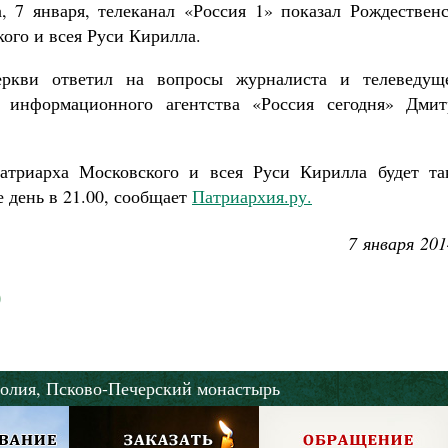
 7 января, телеканал «Россия 1» показал Рождественс
ого и всея Руси Кирилла.
еркви ответил на вопросы журналиста и телеведуще
о информационного агентства «Россия сегодня» Дмит
атриарха Московского и всея Руси Кирилла будет та
е день в 21.00, сообщает
Патриархия.ру.
7 января 201
олия,
Псково-Печерский монастырь