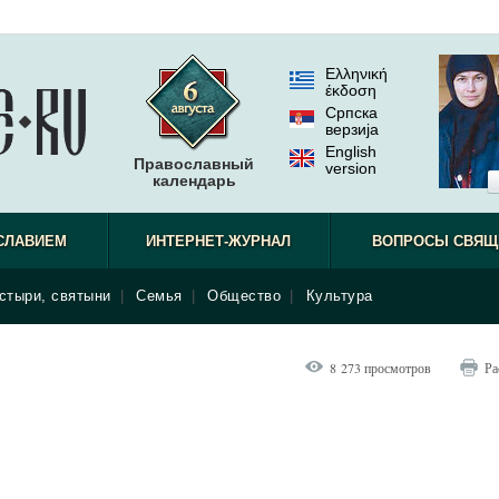
Ελληνική
έκδοση
Српска
верзиjа
English
Православный
version
календарь
СЛАВИЕМ
ИНТЕРНЕТ-ЖУРНАЛ
ВОПРОСЫ СВЯЩ
стыри, святыни
|
Семья
|
Общество
|
Культура
8 273 просмотров
Ра