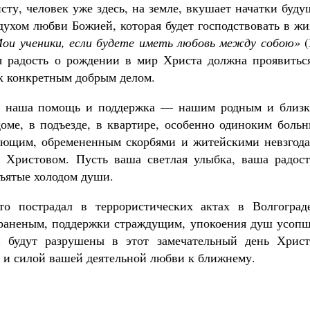
сту, человек уже здесь, на земле, вкушает начатки буд
 духом любви Божией, которая будет господствовать в ж
ои ученики, если будете иметь любовь между собою»
(
ня радость о рождении в мир Христа должна проявиться
ик конкретным добрым делом.
жна наша помощь и поддержка — нашим родным и близк
доме, в подъезде, в квартире, особенно одиноким боль
ающим, обремененным скорбями и житейскими невзгода
 Христовом. Пусть ваша светлая улыбка, ваша радост
ъятые холодом души.
о пострадал в террористических актах в Волгоград
 раненым, поддержки страждущим, упокоения душ усопш
 будут разрушены в этот замечательный день Христ
 и силой вашей деятельной любви к ближнему.