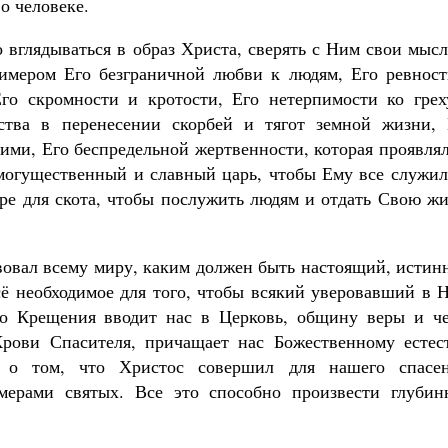
о человеке.
 вглядываться в образ Христа, сверять с Ним свои мыс
римером Его безграничной любви к людям, Его ревност
го скромности и кротости, Его нетерпимости ко грех
ства в перенесении скорбей и тягот земной жизни, 
ими, Его беспредельной жертвенности, которая проявля
к могущественный и славный царь, чтобы Ему все служи
ре для скота, чтобы послужить людям и отдать Свою жи
твовал всему миру, каким должен быть настоящий, исти
всё необходимое для того, чтобы всякий уверовавший в 
во Крещения вводит нас в Церковь, общину веры и че
рови Спасителя, причащает нас Божественному естест
 о том, что Христос совершил для нашего спасен
ерами святых. Все это способно произвести глубин