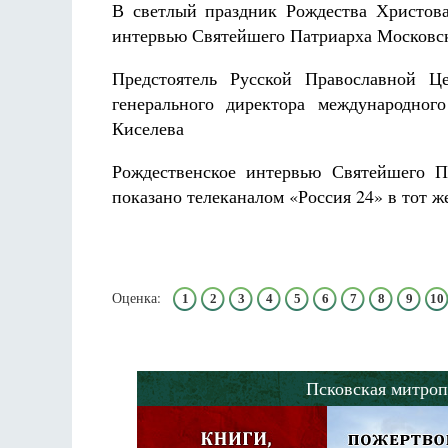
В светлый праздник Рождества Христова,
интервью Святейшего Патриарха Московск
Предстоятель Русской Православной Ц
генерального директора международног
Киселева
Рождественское интервью Святейшего П
показано телеканалом «Россия 24» в тот ж
Оценка:
1
2
3
4
5
6
7
8
9
10
Псковская митроп