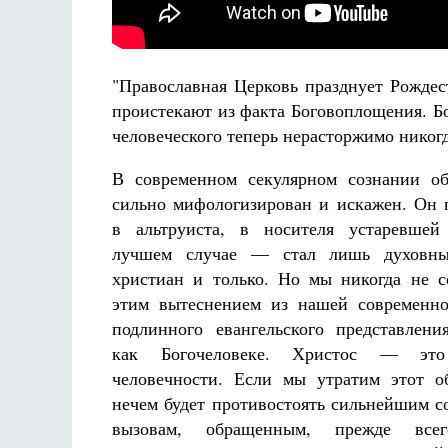
ерлёф
"Православная Церковь празднует Рождес
проистекают из факта Боговоплощения. Бо
человеческого теперь нерасторжимо никогд
В современном секулярном сознании об
сильно мифологизирован и искажен. Он 
в альтруиста, в носителя устаревшей
лучшем случае — стал лишь духовн
христиан и только. Но мы никогда не с
этим вытеснением из нашей современно
подлинного евангельского представлен
как Богочеловеке. Христос — это
человечности. Если мы утратим этот о
нечем будет противостоять сильнейшим 
вызовам, обращенным, прежде всег