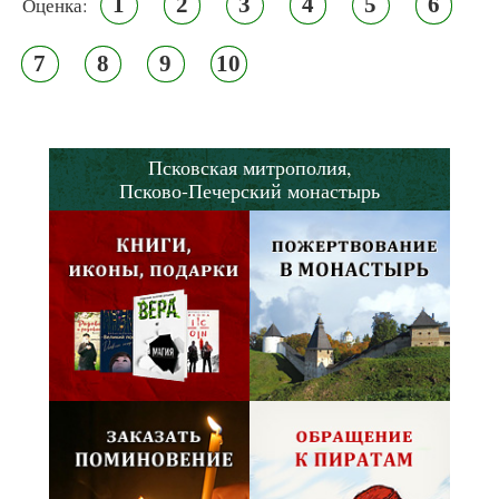
1
2
3
4
5
6
Оценка:
7
8
9
10
Псковская митрополия,
Псково-Печерский монастырь