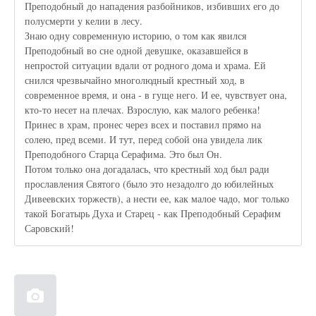
Преподобный до нападения разбойников, избивших его до
полусмерти у келии в лесу.
Знаю одну современную историю, о том как явился
Преподобный во сне одной девушке, оказавшейся в
непростой ситуации вдали от родного дома и храма. Ей
снился чрезвычайно многолюдный крестный ход, в
современное время, и она - в гуще него. И ее, чувствует она,
кто-то несет на плечах. Взрослую, как малого ребенка!
Принес в храм, пронес через всех и поставил прямо на
солею, пред всеми. И тут, перед собой она увидела лик
Преподобного Старца Серафима. Это был Он.
Потом только она догадалась, что крестный ход был ради
прославления Святого (было это незадолго до юбилейных
Дивеевских торжеств), а нести ее, как малое чадо, мог только
такой Богатырь Духа и Старец - как Преподобный Серафим
Саровский!