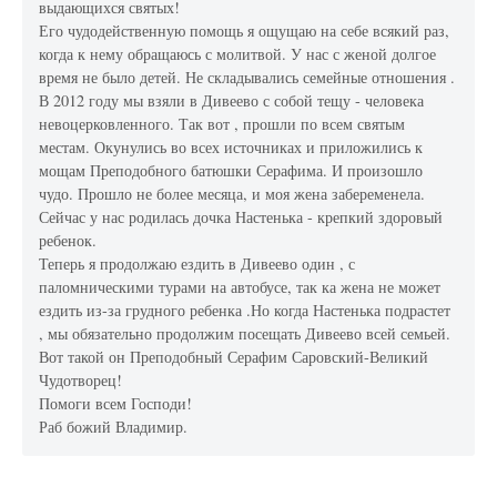
выдающихся святых!
Его чудодейственную помощь я ощущаю на себе всякий раз,
когда к нему обращаюсь с молитвой. У нас с женой долгое
время не было детей. Не складывались семейные отношения .
В 2012 году мы взяли в Дивеево с собой тещу - человека
невоцерковленного. Так вот , прошли по всем святым
местам. Окунулись во всех источниках и приложились к
мощам Преподобного батюшки Серафима. И произошло
чудо. Прошло не более месяца, и моя жена забеременела.
Сейчас у нас родилась дочка Настенька - крепкий здоровый
ребенок.
Теперь я продолжаю ездить в Дивеево один , с
паломническими турами на автобусе, так ка жена не может
ездить из-за грудного ребенка .Но когда Настенька подрастет
, мы обязательно продолжим посещать Дивеево всей семьей.
Вот такой он Преподобный Серафим Саровский-Великий
Чудотворец!
Помоги всем Господи!
Раб божий Владимир.