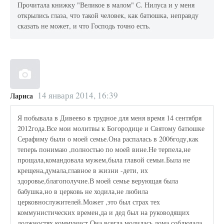
Прочитала книжку "Великое в малом" С. Нилуса и у меня
открылись глаза, что такой человек, как батюшка, неправду
сказать не может, и что Господь точно есть.
14 января 2014, 16:39
Лариса
Я побывала в Дивеево в трудное для меня время 14 сентября
2012года.Все мои молитвы к Богородице и Святому батюшке
Серафиму были о моей семье.Она распалась в 2006году,как
теперь понимаю ,полностью по моей вине.Не терпела,не
прощала,командовала мужем,была главой семьи.Была не
крещена,думала,главное в жизни -дети, их
здоровье,благополучие.В моей семье верующая была
бабушка,но в церковь не ходила,не любила
церковнослужителей.Может ,это был страх тех
коммунистических времен,да и дед был на руководящих
должностях,коммунист.Она всегда молилась дома,соблюдала