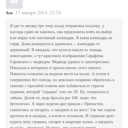
13 января 2014, 23:54
Ася
Я где-то месяца три тому назад отправляла посылку, у
кассира сдачи не нашлось, она предложила взять на выбор
или марку или настенный календарь. Я взяла календарь не
глядя. Дома развернула и удивилась -- календарь-то
церковный! Я ожидала, что купила какую-то лошадь
новогоднюю, а тут красочное изображение Серафима
Саровского с медведем. Медведь удивил и заинтересовал.
Поискала в интернете и прочла житие этого святого.
Повесила плакатик на видном месте на кухне. А потом я
совершенно без повода, но довольно искренне обратилась к
святому с просьбой помочь мне избавиться от страсти
курения, которой "страдаю" уже лет 20. Ну, попросила и
забыла. Делов-то, ведь бросала раз 100, знаю, что
бесполезно. А через неделю-две пришла с Причастия,
схватилась за сигарету, а закурить и не могу! Так час сидела
крутила ее в пальцах, а потом и отложила. И странное дело :
курить хочу страшно, сигарет в квартире полно, а закурить
не могу - противно. Надеюсь, что навсегда теперь.