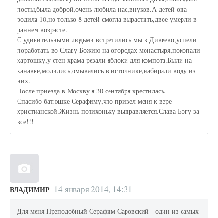
посты,была доброй,очень любила нас,внуков.А детей она
родила 10,но только 8 детей смогла вырастить,двое умерли в
раннем возрасте.
С удивительными людьми встретились мы в Дивеево,успели
поработать во Славу Божию на огородах монастыря,покопали
картошку,у стен храма резали яблоки для компота.Были на
канавке,молились,омывались в источнике,набирали воду из
них.
После приезда в Москву я 30 сентября крестилась.
Спасибо батюшке Серафиму,что привел меня к вере
христианской.Жизнь потихоньку выправляется.Слава Богу за
все!!!
14 января 2014, 14:31
ВЛАДИМИР
Для меня Преподобный Серафим Саровский - один из самых