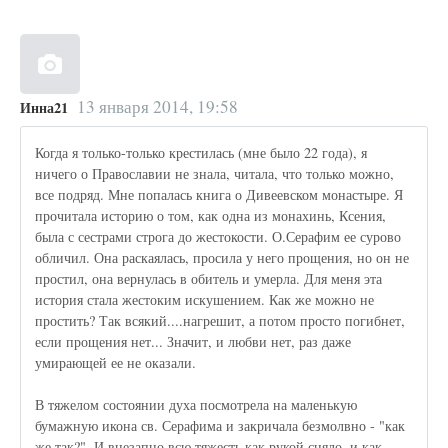
13 января 2014, 19:58
Инна21
Когда я только-только крестилась (мне было 22 года), я
ничего о Православии не знала, читала, что только можно,
все подряд. Мне попалась книга о Дивеевском монастыре. Я
прочитала историю о том, как одна из монахинь, Ксения,
была с сестрами строга до жестокости. О.Серафим ее сурово
обличил. Она раскаялась, просила у него прощения, но он не
простил, она вернулась в обитель и умерла. Для меня эта
история стала жестоким искушением. Как же можно не
простить? Так всякий....нагрешит, а потом просто погибнет,
если прощения нет... Значит, и любви нет, раз даже
умирающей ее не оказали.
В тяжелом состоянии духа посмотрела на маленькую
бумажную икона св. Серафима и закричала безмолвно - "как
же так?". И внезапно всю тяжесть как рукой сняло, и как