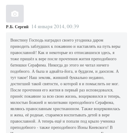
14 января 2014, 00:39
Р.Б. Сергий
Воистину Господь наградил своего угодника даром
приводить заблудших к покаянию и наставлять на путь веры
православной! Как и некоторые из отписавшихся здесь, я
тоже пришёл к вере после прочтения жития преподобного
батюшки Серафима. Никогда до этого не читал ничего
подобного. А была и адвайта-йога, и буддизм, и даосизм. А
тут такое! Наш земляк, живший буквально недавно,
достигший такой святости, о которой я и помыслить не мог.
После прочтения его жития в первый раз исповедовался,
принёс покаяние за всю свою жизнь, воцерковился и теперь,
милостью Божией и молитвами преподобного Серафима,
являюсь православным христианином. Также воцерковилась
и жена, её родные, стараемся воспитывать детей в вере
православной. А теперь ещё и попали под крыло ученика
преподобного - также преподобного Ионы Киевского! В