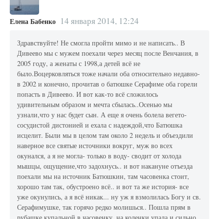
14 января 2014, 12:24
Елена Бабенко
Здравствуйте! Не смогла пройти мимо и не написать.. В
Дивеево мы с мужем поехали через месяц после Венчания, в
2005 году, а женаты с 1998,а детей всё не
было.Воцерковляться тоже начали оба относительно недавно-
в 2002 и конечно, прочитав о батюшке Серафиме оба горели
попасть в Дивеево. И вот как-то всё сложилось
удивительным образом и мечта сбылась..Осенью мы
узнали,что у нас будет сын. А еще я очень болела вегето-
сосудистой дистонией и ехала с надеждой,что Батюшка
исцелит. Были мы в целом там около 2 недель и объездили
наверное все святые источники вокруг, муж во всех
окунался, а я не могла- только в воду- сводит от холода
мышцы, ощущение,что задохнусь.. и вот накануне отъезда
поехали мы на источник Батюшкин, там часовенка стоит,
хорошо там так, обустроено всё.. и вот та же история- все
уже окунулись, а я всё никак... ну уж я взмолилась Богу и св.
Серафимушке, так горячо редко молишься.. Пошла прям в
рубашке купальной в часовенку, на коленки упала и сильно