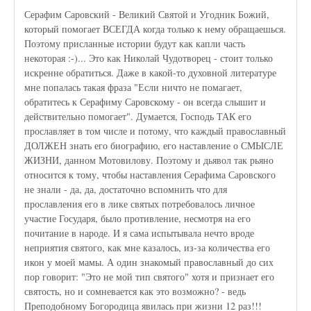
Серафим Саровский - Великий Святой и Угодник Божий,
который помогает ВСЕГДА когда только к нему обращаешься.
Поэтому присланные истории будут как капли часть
некоторая :-)... Это как Николай Чудотворец - стоит только
искренне обратиться. Даже в какой-то духовной литературе
мне попалась такая фраза "Если ничто не помагает,
обратитесь к Серафиму Саровскому - он всегда слышит и
действительно помогает". Думается, Господь ТАК его
прославляет в том числе и потому, что каждый православный
ДОЛЖЕН знать его биографию, его наставление о СМЫСЛЕ
ЖИЗНИ, данном Мотовилову. Поэтому и дьявол так рьяно
относится к тому, чтобы наставления Серафима Саровского
не знали - да, да, достаточно вспомнить что для
прославления его в лике святых потребовалось личное
участие Государя, было противление, несмотря на его
почитание в народе. И я сама испытывала нечто вроде
неприятия святого, как мне казалось, из-за количества его
икон у моей мамы. А один знакомый православный до сих
пор говорит: "Это не мой тип святого" хотя и признает его
святость, но и сомневается как это возможно? - ведь
Преподобному Богородица явилась при жизни 12 раз!!!