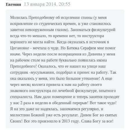
13 января 2014, 20:55
Евгения
Молилась Преподобному об исцелении спины (у меня
искривление со студенческих времен, и уже становилось
заметно невооруженным глазом). Заниматься физкультурой
всгда что-то мешало, то времени нет, то инструктора
хорошего не могла найти. Когда окуналась в источник в
Цигановке - мечтала о чуде. Но Батюка Серафим мне помог
иначе. Через неделю после возвращения из Дивеева у меня
на рабочем столе на работе буквально появилась икона
Преподобного! Оказалось, что ее нашел на улице наш
сотрудник -мусульманин, подобрал и принес на работу. Так
она оказалось у меня, это было большое утешение! А еще
через месяц коллега привела к нам на работу своего
знакомого инструктора по лечебной физкультуре, опытного
специалиста. Нам дали помещение и теперь занятия проходят
у нас 2 раза в неделю в обеденный перерыв! Вот такое чудо!
Я на это даже не надеялась, занимаемся регулярно, и
милостлию Божией уже есть результат. Дивен Бог во святых
Своих! Все это произошло в 2013 году. Слава Богу за все!