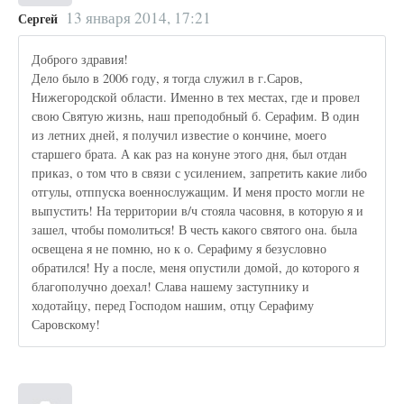
13 января 2014, 17:21
Сергей
Доброго здравия!
Дело было в 2006 году, я тогда служил в г.Саров,
Нижегородской области. Именно в тех местах, где и провел
свою Святую жизнь, наш преподобный б. Серафим. В один
из летних дней, я получил известие о кончине, моего
старшего брата. А как раз на конуне этого дня, был отдан
приказ, о том что в связи с усилением, запретить какие либо
отгулы, отппуска военнослужащим. И меня просто могли не
выпустить! На территории в/ч стояла часовня, в которую я и
зашел, чтобы помолиться! В честь какого святого она. была
освещена я не помню, но к о. Серафиму я безусловно
обратился! Ну а после, меня опустили домой, до которого я
благополучно доехал! Слава нашему заступнику и
ходотайцу, перед Господом нашим, отцу Серафиму
Саровскому!