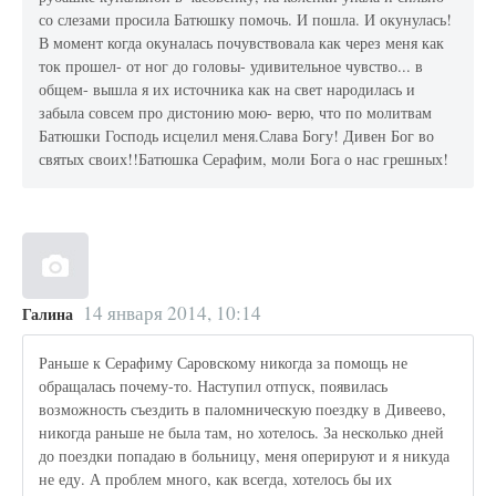
со слезами просила Батюшку помочь. И пошла. И окунулась!
В момент когда окуналась почувствовала как через меня как
ток прошел- от ног до головы- удивительное чувство... в
общем- вышла я их источника как на свет народилась и
забыла совсем про дистонию мою- верю, что по молитвам
Батюшки Господь исцелил меня.Слава Богу! Дивен Бог во
святых своих!!Батюшка Серафим, моли Бога о нас грешных!
14 января 2014, 10:14
Галина
Раньше к Серафиму Саровскому никогда за помощь не
обращалась почему-то. Наступил отпуск, появилась
возможность съездить в паломническую поездку в Дивеево,
никогда раньше не была там, но хотелось. За несколько дней
до поездки попадаю в больницу, меня оперируют и я никуда
не еду. А проблем много, как всегда, хотелось бы их