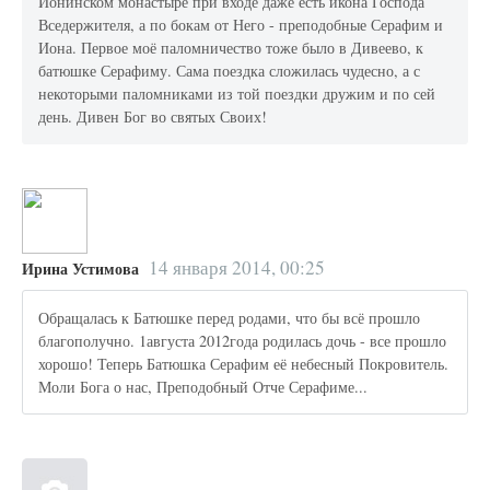
Ионинском монастыре при входе даже есть икона Господа
Вседержителя, а по бокам от Него - преподобные Серафим и
Иона. Первое моё паломничество тоже было в Дивеево, к
батюшке Серафиму. Сама поездка сложилась чудесно, а с
некоторыми паломниками из той поездки дружим и по сей
день. Дивен Бог во святых Своих!
14 января 2014, 00:25
Ирина Устимова
Обращалась к Батюшке перед родами, что бы всё прошло
благополучно. 1августа 2012года родилась дочь - все прошло
хорошо! Теперь Батюшка Серафим её небесный Покровитель.
Моли Бога о нас, Преподобный Отче Серафиме...