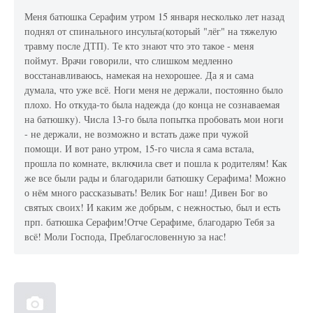
Меня батюшка Серафим утром 15 января несколько лет назад
поднял от спинального инсульта(который "лёг" на тяжелую
травму после ДТП). Те кто знают что это такое - меня
поймут. Врачи говорили, что слишком медленно
восстанавливаюсь, намекая на нехорошее. Да я и сама
думала, что уже всё. Ноги меня не держали, постоянно было
плохо. Но откуда-то была надежда (до конца не сознаваемая
на батюшку). Числа 13-го была попытка пробовать мои ноги
- не держали, не возможно и встать даже при чужой
помощи. И вот рано утром, 15-го числа я сама встала,
прошла по комнате, включила свет и пошла к родителям! Как
же все были рады и благодарили батюшку Серафима! Можно
о нём много рассказывать! Велик Бог наш! Дивен Бог во
святых своих! И каким же добрым, с нежностью, был и есть
прп. батюшка Серафим!Отче Серафиме, благодарю Тебя за
всё! Моли Господа, Преблагословенную за нас!