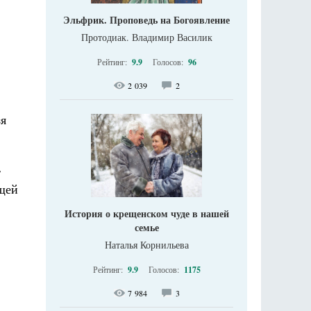
Эльфрик. Проповедь на Богоявление
Протодиак. Владимир Василик
Рейтинг:
9.9
Голосов:
96
2 039
2
зя
т
ющей
История о крещенском чуде в нашей
семье
Наталья Корнильева
Рейтинг:
9.9
Голосов:
1175
7 984
3