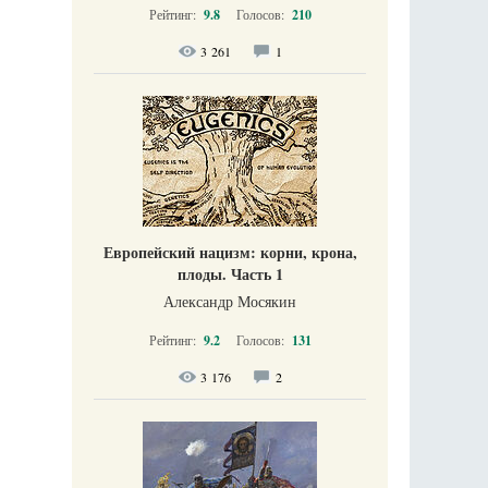
Рейтинг:
9.8
Голосов:
210
3 261
1
Европейский нацизм: корни, крона,
плоды. Часть 1
Александр Мосякин
Рейтинг:
9.2
Голосов:
131
3 176
2