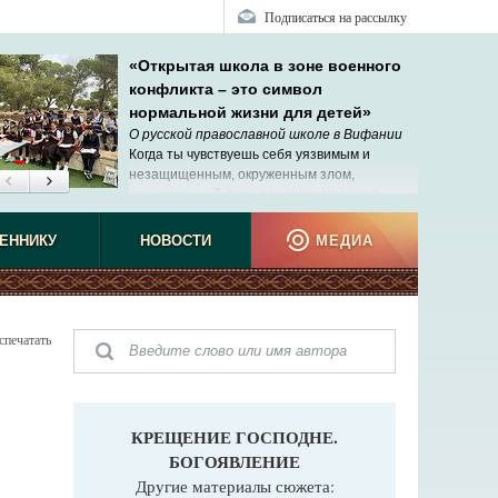
Подписаться на рассылку
«Открытая школа в зоне военного
конфликта – это символ
нормальной жизни для детей»
О русской православной школе в Вифании
Когда ты чувствуешь себя уязвимым и
незащищенным, окруженным злом,
единственный путь, по которому может
прийти помощь, – Господь.
ЕННИКУ
НОВОСТИ
МЕДИА
спечатать
КРЕЩЕНИЕ ГОСПОДНЕ.
БОГОЯВЛЕНИЕ
Другие материалы сюжета: