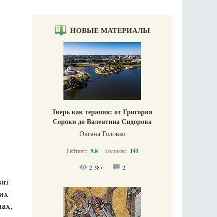
НОВЫЕ МАТЕРИАЛЫ
Тверь как терапия: от Григория
Сороки до Валентина Сидорова
Оксана Головко
Рейтинг:
9.8
Голосов:
141
2 387
2
вят
их
нах,