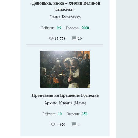
«Девонька, на-ка – хлебни Великой
агиасмы»
Елена Кучеренко
Рейтинг:
9.9
Голосов:
2000
15 778
20
Проповедь на Крещение Господне
Архим. Клеопа (Илие)
Рейтинг:
10
Голосов:
250
4 920
1