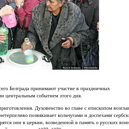
сего Белграда принимают участие в праздничных
ии центральным событием этого дня.
риготовления. Духовенство во главе с епископом возгла
нетерпеливо позвякивает кольчугами и доспехами сербск
ятся они в церкви, возведенной в память о русских вои