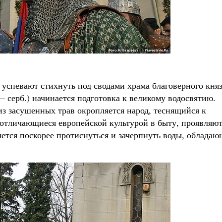
 успевают стихнуть под сводами храма благоверного кня
— серб.) начинается подготовка к великому водосвятию.
из засушенных трав окропляется народ, теснящийся к
отличающиеся европейской культурой в быту, проявляю
чется поскорее протиснуться и зачерпнуть воды, облада