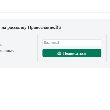
 на рассылку Православие.Ru
ь.
ранник».