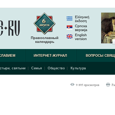
Ελληνική
έκδοση
Српска
верзиjа
English
Православный
version
календарь
СЛАВИЕМ
ИНТЕРНЕТ-ЖУРНАЛ
ВОПРОСЫ СВЯЩ
стыри, святыни
|
Семья
|
Общество
|
Культура
9 895 просмотров
Ра