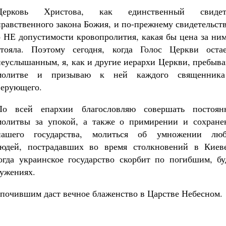
Церковь Христова, как единственный свидет
нравственного закона Божия, и по-прежнему свидетельст
о НЕ допустимости кровопролития, какая бы цена за ни
стояла. Поэтому сегодня, когда Голос Церкви остае
неуслышанным, я, как и другие иерархи Церкви, пребыв
молитве и призываю к ней каждого священник
верующего.
По всей епархии благословляю совершать постоян
молитвы за упокой, а также о примирении и сохране
нашего государства, молиться об умножении люб
юдей, пострадавших во время столкновений в Киев
огда украинское государство скорбит по погибшим, бу
лужениях.
 почившим даст вечное блаженство в Царстве Небесном.