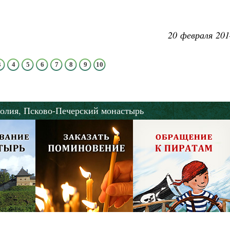
20 февраля 201
3
4
5
6
7
8
9
10
олия,
Псково-Печерский монастырь