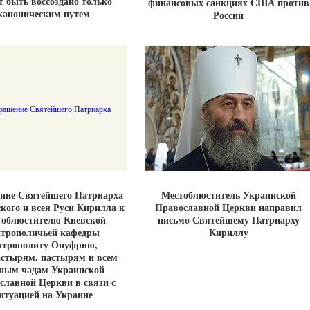
 быть воссоздано только
финансовых санкциях США против
каноническим путем
России
ние Святейшего Патриарха
Местоблюститель Украинской
кого и всея Руси Кирилла к
Православной Церкви направил
тоблюстителю Киевской
письмо Святейшему Патриарху
трополичьей кафедры
Кириллу
итрополиту Онуфрию,
астырям, пастырям и всем
ным чадам Украинской
славной Церкви в связи с
итуацией на Украине