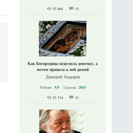
37 405
13
Как Богородица исцелила девочку, а
потом пришла к ней домой
Дмитрий Злодорев
Рейтинг:
9.9
Голосов:
2015
23 714
11