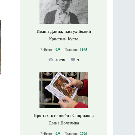
Иоанн Давид, пастух Божий
Кристиан Курте
Рейтинг:
9.9
Голосов:
1165
20 698
9
Про тех, кто любит Спиридона
Елена Долгачёва
Рейтинг:
9.9
Голосов:
2796