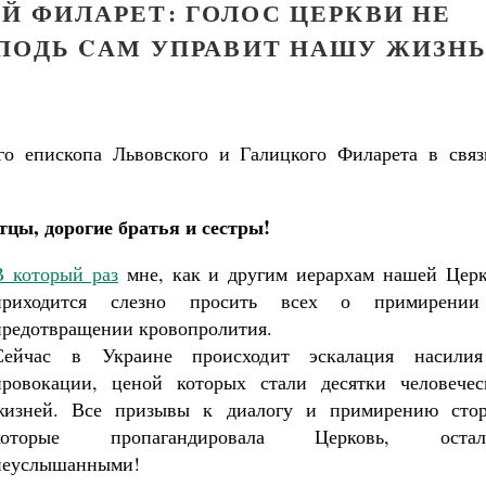
Й ФИЛАРЕТ: ГОЛОС ЦЕРКВИ НЕ
ПОДЬ CАМ УПРАВИТ НАШУ ЖИЗН
о епископа Львовского и Галицкого Филарета в связ
тцы, дорогие братья и сестры!
В который раз
мне, как и другим иерархам нашей Церк
приходится слезно просить всех о примирени
предотвращении кровопролития.
Сейчас в Украине происходит эскалация насили
провокации, ценой которых стали десятки человечес
жизней. Все призывы к диалогу и примирению стор
которые пропагандировала Церковь, остал
неуслышанными!