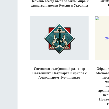
может
Церковь всегда была залогом мира и
единства народов России и Украины
Состоялся телефонный разговор
Обраще
Святейшего Патриарха Кирилла с
Московс
Александром Турчиновым
мес
ми
м
архип
вер
Право
с