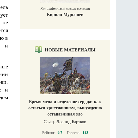
ель
Как найти своё место в жизни
вует
Кирилл Мурышев
м не
тся
аю в
а и
НОВЫЕ МАТЕРИАЛЫ
ные
нии
ви.
е и
дем
Бремя меча и исцеление сердца: как
остаться христианином, вынужденно
останавливая зло
Свящ. Леонид Бартков
Рейтинг:
9.7
Голосов:
143