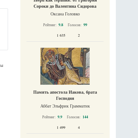
Сороки до Валентина Сидорова
Оксана Головко
Рейтинг:
9.8
Голосов:
99
1 635
2
ны
Память апостола Иакова, брата
Господня
Аббат Эльфрик Грамматик
Рейтинг:
9.9
Голосов:
144
1 499
4