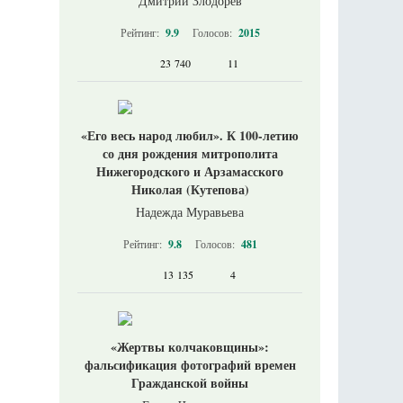
Дмитрий Злодорев
Рейтинг:
9.9
Голосов:
2015
23 740
11
«Его весь народ любил». К 100-летию
со дня рождения митрополита
Нижегородского и Арзамасского
Николая (Кутепова)
Надежда Муравьева
Рейтинг:
9.8
Голосов:
481
13 135
4
«Жертвы колчаковщины»:
фальсификация фотографий времен
Гражданской войны