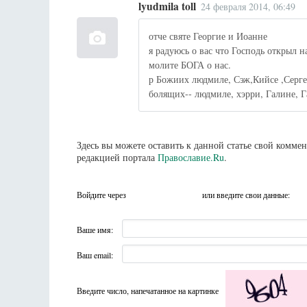
lyudmila toll
24 февраля 2014, 06:49
отче святе Георгие и Иоанне
я радуюсь о вас что Господь открыл 
молите БОГА о нас.
р Божиих людмиле, Сэж,Кийсе ,Серге
болящих-- людмиле, хэрри, Галине, Г
Здесь вы можете оставить к данной статье свой комм
редакцией портала
Православие.Ru
.
Войдите через
или введите свои данные:
Ваше имя:
Ваш email:
Введите число, напечатанное на картинке