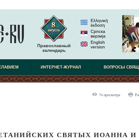
Ελληνική
έκδοση
Српска
верзиjа
English
Православный
version
календарь
СЛАВИЕМ
ИНТЕРНЕТ-ЖУРНАЛ
ВОПРОСЫ СВЯЩ
74 просмотра
Ра
ЕТАНИЙСКИХ СВЯТЫХ ИОАННА И