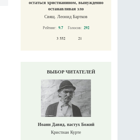
остаться христианином, вынужденно
останавливая зло
Свящ. Леонид Бартков
Рейтинг:
9.7
Голосов:
292
3 552
21
ВЫБОР ЧИТАТЕЛЕЙ
Иоанн Давид, пастух Божий
Кристиан Курте