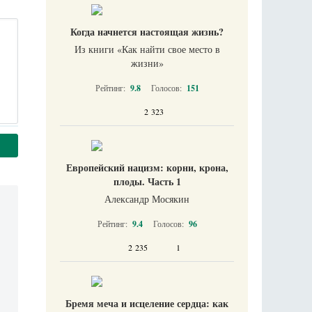
Когда начнется настоящая жизнь?
Из книги «Как найти свое место в
жизни​»
Рейтинг:
9.8
Голосов:
151
2 323
Европейский нацизм: корни, крона,
плоды. Часть 1
Александр Мосякин
Рейтинг:
9.4
Голосов:
96
2 235
1
Бремя меча и исцеление сердца: как