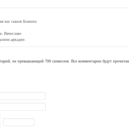
нам вас сынов Божиих
е, Вячеславе
алине,аркадие.
ентарий, не превышающий 700 символов. Все комментарии будут прочита