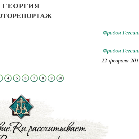
ГЕОРГИЯ
ОТОРЕПОРТАЖ
Фридон Гегеши
Фридон Гегеши
22 февраля 201
3
4
5
6
7
8
9
10