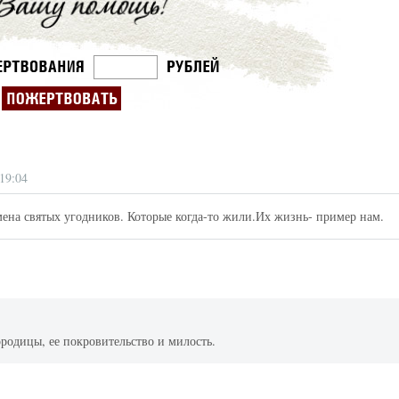
Великомученик Георгий Победоносец. Н
святого
Роман Котов
Как найти своё место в жизни
Кирилл Мурышев
19:04
мена святых угодников. Которые когда-то жили.Их жизнь- пример нам.
ородицы, ее покровительство и милость.