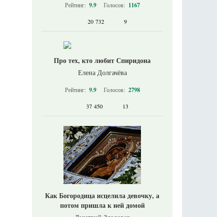
Рейтинг:
9.9
Голосов:
1167
20 732
9
Про тех, кто любит Спиридона
Елена Долгачёва
Рейтинг:
9.9
Голосов:
2798
37 450
13
Как Богородица исцелила девочку, а
потом пришла к ней домой