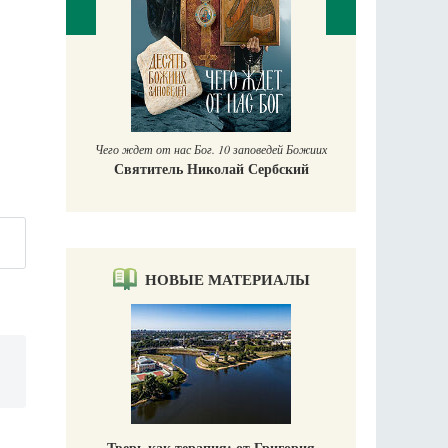
П
Е
аучись у
Чего ждет от нас Бог. 10 заповедей Божиих
Святитель Николай Сербский
НОВЫЕ МАТЕРИАЛЫ
Тверь как терапия: от Григория