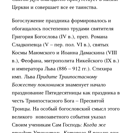
Церкви и совершает все ее таинства.
Богослужение праздника формировалось и
обогащалось постепенно трудами святителя
Григория Богослова (IV в.), преп. Романа
Сладкопевца (V – пер. пол. VI в.), святых
Космы Маюмского и Иоанна Дамаскина (VIII
в.), Феофана, митрополита Никейского (IX в.)
и императора Льва (886 – 912 гг.). Стихира
имп. Льва
Придите Триипостасному
Божеству поклонимся
знаменует начало
празднование Пятидесятницы как праздника в
честь Триипостасного Бога – Пресвятой
Троицы. На особый богословский смысл этого
великого новозаветного события указал
Своим ученикам Сам Господь:
Когда же
приидет Утешитель, Которого Я пошлю вам