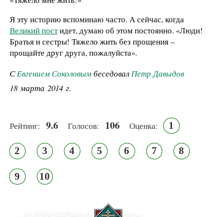
Я эту историю вспоминаю часто. А сейчас, когда
Великий пост
идет, думаю об этом постоянно. «Люди!
Братья и сестры! Тяжело жить без прощения –
прощайте друг друга, пожалуйста».
С
Евгением Соколовым
беседовал
Петр Давыдов
18 марта 2014 г.
9.6
106
1
Рейтинг:
Голосов:
Оценка:
2
3
4
5
6
7
8
9
10