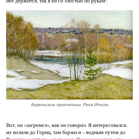
нее держится, так я ей со злостью по рукам!
Апрельские проталины. Река Иткла
Вот, он «загремел», как он говорил. Я интересовался,
их возили до Гориц, там баржи и – водным путем до