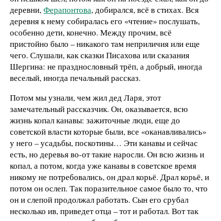
деревни,
Ферапонтова
, добирался, всё в стихах. Вся
деревня к нему собиралась его «чтение» послушать,
особенно дети, конечно. Между прочим, всё
пристойно было – никакого там неприличия или еще
чего. Слушали, как сказки Писахова или сказания
Шергина: не празднословный трёп, а добрый, иногда
веселый, иногда печальный рассказ.
Потом мы узнали, чем жил дед Ларя, этот
замечательный рассказчик. Он, оказывается, всю
жизнь копал канавы: зажиточные люди, еще до
советской власти которые были, все «оканавливались»
у него – усадьбы, поскотины… Эти канавы и сейчас
есть, но деревья во-от такие наросли. Он всю жизнь и
копал, а потом, когда уже канавы в советское время
никому не потребовались, он драл корьё. Драл корьё, и
потом он ослеп. Так поразительное самое было то, что
он и слепой продолжал работать. Сын его срубал
несколько ив, приведет отца – тот и работал. Вот так