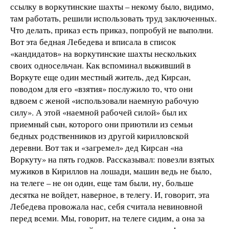
ссылку в воркутинские шахты – некому было, видимо,
там работать, решили использовать труд заключенных.
Что делать, приказ есть приказ, попробуй не выполни.
Вот эта бедная Лебедева и вписала в список
«кандидатов» на воркутинские шахты нескольких
своих односельчан. Как вспоминал выживший в
Воркуте еще один местный житель, дед Кирсан,
поводом для его «взятия» послужило то, что они
вдвоем с женой «использовали наемную рабочую
силу». А этой «наемной рабочей силой» был их
приемный сын, которого они приютили из семьи
бедных родственников из другой кирилловской
деревни. Вот так и «загремел» дед Кирсан «на
Воркуту» на пять годков. Рассказывал: повезли взятых
мужиков в Кириллов на лошади, машин ведь не было,
на телеге – не он один, еще там были, ну, больше
десятка не войдет, наверное, в телегу. И, говорит, эта
Лебедева провожала нас, себя считала невиновной
перед всеми. Мы, говорит, на телеге сидим, а она за