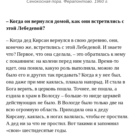
Сенокосная пора. Ферапонтово. 1960 г.
– Когда он вернулся домой, как они встретились с
этой Лебедевой?
– Когда дед Кирсан вернулся в свою деревню, они,
конечно же, встретились с этой Лебедевой. И знаете
что? Первое, что она сделала, – это обратилась к нему
с покаянием: на колени перед ним упала. Время-то
идет, она поняла, какую роль выполняла, можно ли
было его и других так предавать? Когда я у нее был,
она даже при мне каялась, плакала навзрыд. И стала в
Бога верить, в церковь пошла. Точнее, не пошла, а
ездила в храм в Вологду – больше-то нигде церквей
действующих не было. В Вологде было только две на
всю огромную область. Приходила она к деду
Кирсану, каялась, в ногах валялась, чтобы ее простили.
А дед ни за что не простил. Вот такими я запомнил
«свои» шестидесятые годы.