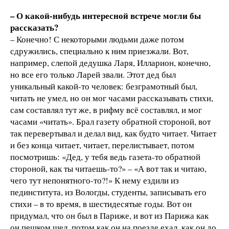
– О какой-нибудь интересной встрече могли бы
рассказать?
– Конечно! С некоторыми людьми даже потом
сдружились, специально к ним приезжали. Вот,
например, слепой дедушка Ларя, Илларион, конечно,
но все его только Ларей звали. Этот дед был
уникальный какой-то человек: безграмотный был,
читать не умел, но он мог часами рассказывать стихи,
сам составлял тут же, в рифму всё составлял, и мог
часами «читать». Брал газету обратной стороной, вот
так перевертывал и делал вид, как будто читает. Читает
и без конца читает, читает, перелистывает, потом
посмотришь: «Дед, у тебя ведь газета-то обратной
стороной, как ты читаешь-то?» – «А вот так и читаю,
чего тут непонятного-то?!» К нему ездили из
пединститута, из Вологды, студенты, записывать его
стихи – в то время, в шестидесятые годы. Вот он
придумал, что он был в Париже, и вот из Парижа как
он пешком шел, потом как он на поезде ехал, как он до