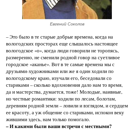
Евгений Соколов
– Это было в те старые добрые времена, когда на
вологодских просторах еще слышалось настоящее
вологодское «о», когда люди говорили не торопясь,
размеренно, не сменили родной говор на суетливое
городское «аканье». Вот в те самые времена мы с
друзьями-художниками или же я один ходили по
вологодскому краю, изучали его, беседовали со
стариками – сколько вдохновения дало нам то время,
да и мастерства, думается, тоже! Молодые, наивные,
но честные романтики: ходили по лесам, болотам,
деревням родной земли – ловили и взглядом, и сердцем
ее красоту, а уж общение со стариками, испокон веку
жившими здесь, нам только помогало.
– И какими были ваши встречи с местными?