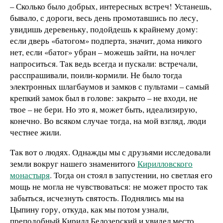
– Сколько было добрых, интересных встреч! Устанешь,
бывало, с дороги, весь день промотавшись по лесу,
увидишь деревеньку, подойдешь к крайнему дому:
если дверь «батогом» подперта, значит, дома никого
нет, если «батог» убран – можешь зайти, на ночлег
напроситься. Так ведь всегда и пускали: встречали,
расспрашивали, поили-кормили. Не было тогда
электронных шлагбаумов и замков с пультами – самый
крепкий замок был в голове: закрыто – не входи, не
твое – не бери. Но это я, может быть, идеализирую,
конечно. Во всяком случае тогда, на мой взгляд, люди
честнее жили.
Так вот о людях. Однажды мы с друзьями исследовали
земли вокруг нашего знаменитого
Кирилловского
монастыря
. Тогда он стоял в запустении, но светлая его
мощь не могла не чувствоваться: не может просто так
забыться, исчезнуть святость. Поднялись мы на
Цыпину гору, откуда, как мы потом узнали,
преподобный Кирилл Белозерский и увидел место,