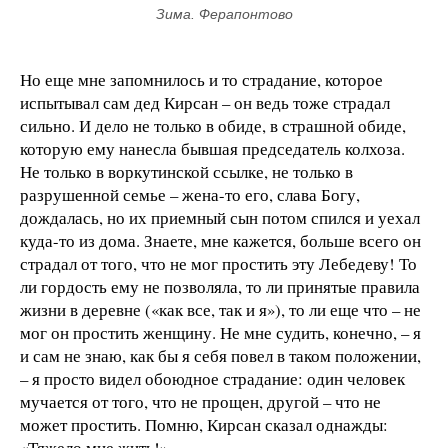
Зима. Ферапонтово
Но еще мне запомнилось и то страдание, которое
испытывал сам дед Кирсан – он ведь тоже страдал
сильно. И дело не только в обиде, в страшной обиде,
которую ему нанесла бывшая председатель колхоза.
Не только в воркутинской ссылке, не только в
разрушенной семье – жена-то его, слава Богу,
дождалась, но их приемный сын потом спился и уехал
куда-то из дома. Знаете, мне кажется, больше всего он
страдал от того, что не мог простить эту Лебедеву! То
ли гордость ему не позволяла, то ли принятые правила
жизни в деревне («как все, так и я»), то ли еще что – не
мог он простить женщину. Не мне судить, конечно, – я
и сам не знаю, как бы я себя повел в таком положении,
– я просто видел обоюдное страдание: один человек
мучается от того, что не прощен, другой – что не
может простить. Помню, Кирсан сказал однажды:
«Тяжело мне жить!»