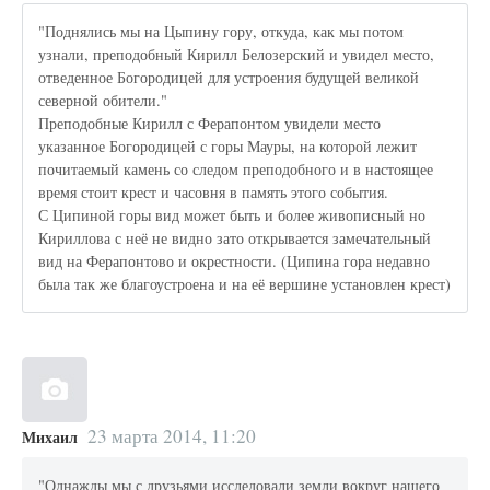
"Поднялись мы на Цыпину гору, откуда, как мы потом
узнали, преподобный Кирилл Белозерский и увидел место,
отведенное Богородицей для устроения будущей великой
северной обители."
Преподобные Кирилл с Ферапонтом увидели место
указанное Богородицей с горы Мауры, на которой лежит
почитаемый камень со следом преподобного и в настоящее
время стоит крест и часовня в память этого события.
С Ципиной горы вид может быть и более живописный но
Кириллова с неё не видно зато открывается замечательный
вид на Ферапонтово и окрестности. (Ципина гора недавно
была так же благоустроена и на её вершине установлен крест)
23 марта 2014, 11:20
Михаил
"Однажды мы с друзьями исследовали земли вокруг нашего