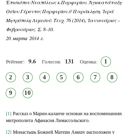
Ἐπισκόπου
Νεαπόλεως
κ
.
Πορφυρίου
.
Ἀγιοκατάταξη
Οσίου Γέροντος Πορφυρίου // Παράκληση. Ἱερὰ
Μητρόπολη Λεμεσού. Τευχ. 76 (2014), Ἰαννουάριος –
Φεβρουάριος. Σ. 8–10.
20 марта 2014 г.
9.6
131
1
Рейтинг:
Голосов:
Оценка:
2
3
4
5
6
7
8
9
10
[1]
Рассказ о Марии-каланче основан на воспоминаниях
митрополита Афанасия Лимассольского.
[2]
Монастырь Божией Матери Амиру расположен у