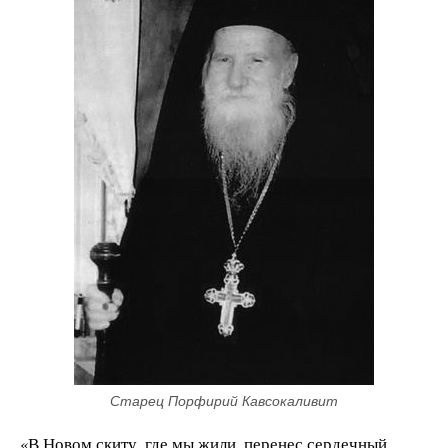
Старец Порфирий Кавсокаливит
«В Новом скиту, где мы жили, перенес сердечный