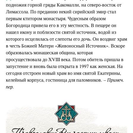
подножия горной гряды Какомалли, на северо-восток от
Лимассола. По преданию некий сирийский эмир стал
первым ктитором монастыря. Чудесным образом
Богородица привела его в эту местность. В пещере он
нашел икону и поблизости святой источник, водой из
которого исцелилась от слепоты его дочь. Он воздвиг храм
в честь Божией Матери «Живоносный Источник». Вскоре
образовалась монашеская община, которая
просуществовала до XVIII века. Потом обитель пришла в
запустение и вновь была открыта в 1997 как женская. На
сегодня отстроен новый храм во имя святой Екатерины,
келейный корпуса, гостиница для паломников.
– Примеч.
пер.