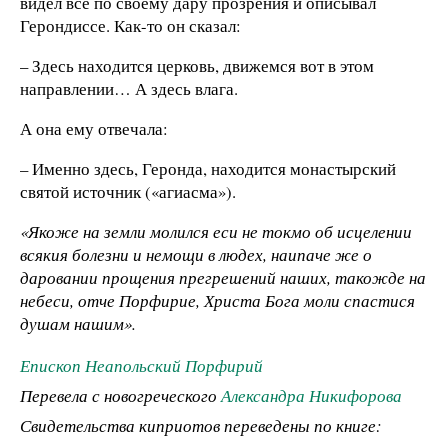
видел всё по своему дару прозрения и описывал
Герондиссе. Как-то он сказал:
– Здесь находится церковь, движемся вот в этом
направлении… А здесь влага.
А она ему отвечала:
– Именно здесь, Геронда, находится монастырский
святой источник («агиасма»).
«Якоже на земли молился еси не токмо об исцелении
всякия болезни и немощи в людех, наипаче же о
даровании прощения прегрешений наших, такожде на
небеси, отче Порфирие, Христа Бога моли спастися
душам нашим».
Епископ Неапольский Порфирий
Перевела с новогреческого
Александра Никифорова
Свидетельства киприотов переведены по книге: