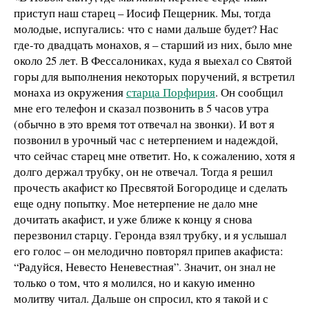
приступ наш старец – Иосиф Пещерник. Мы, тогда
молодые, испугались: что с нами дальше будет? Нас
где-то двадцать монахов, я – старший из них, было мне
около 25 лет. В Фессалониках, куда я выехал со Святой
горы для выполнения некоторых поручений, я встретил
монаха из окружения
старца Порфирия
. Он сообщил
мне его телефон и сказал позвонить в 5 часов утра
(обычно в это время тот отвечал на звонки). И вот я
позвонил в урочный час с нетерпением и надеждой,
что сейчас старец мне ответит. Но, к сожалению, хотя я
долго держал трубку, он не отвечал. Тогда я решил
прочесть акафист ко Пресвятой Богородице и сделать
еще одну попытку. Мое нетерпение не дало мне
дочитать акафист, и уже ближе к концу я снова
перезвонил старцу. Геронда взял трубку, и я услышал
его голос – он мелодично повторял припев акафиста:
“Радуйся, Невесто Неневестная”. Значит, он знал не
только о том, что я молился, но и какую именно
молитву читал. Дальше он спросил, кто я такой и с