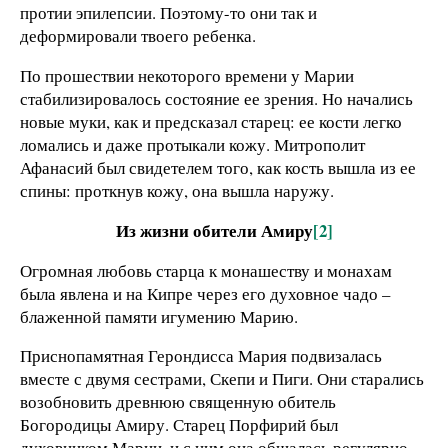
протии эпилепсии. Поэтому-то они так и
деформировали твоего ребенка.
По прошествии некоторого времени у Марии
стабилизировалось состояние ее зрения. Но начались
новые муки, как и предсказал старец: ее кости легко
ломались и даже протыкали кожу. Митрополит
Афанасий был свидетелем того, как кость вышла из ее
спины: проткнув кожу, она вышла наружу.
Из жизни обители Амиру
[2]
Огромная любовь старца к монашеству и монахам
была явлена и на Кипре через его духовное чадо –
блаженной памяти игумению Марию.
Приснопамятная Герондисса Мария подвизалась
вместе с двумя сестрами, Скепи и Пиги. Они старались
возобновить древнюю священную обитель
Богородицы Амиру. Старец Порфирий был
духовником Марии, и с ним она общалась регулярно.