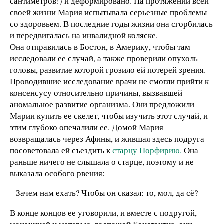
сантиметров!) и деформировано. На протяжении всей
своей жизни Мария испытывала серьезные проблемы
со здоровьем. В последние годы жизни она сгорбилась
и передвигалась на инвалидной коляске.
Она отправилась в Бостон, в Америку, чтобы там
исследовали ее случай, а также проверили опухоль
головы, развитие которой грозило ей потерей зрения.
Проводившие исследование врачи не смогли прийти к
консенсусу относительно причины, вызвавшей
аномальное развитие организма. Они предложили
Марии купить ее скелет, чтобы изучить этот случай, и
этим глубоко опечалили ее. Домой Мария
возвращалась через Афины, и жившая здесь подруга
посоветовала ей съездить к
старцу Порфирию.
Она
раньше ничего не слышала о старце, поэтому и не
выказала особого рвения:
– Зачем нам ехать? Чтобы он сказал: то, мол, да сё?
В конце концов ее уговорили, и вместе с подругой,