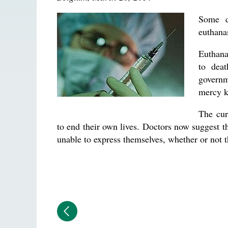
Some d
euthanas
Euthana
to deat
governm
mercy k
The cur
to end their own lives. Doctors now suggest th
unable to express themselves, whether or not t