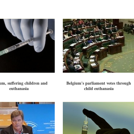
um, suffering children and
Belgium's parliament votes through
euthanasia
child euthanasia