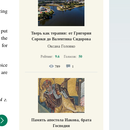
zing
 put
Тверь как терапия: от Григория
 the
Сороки до Валентина Сидорова
 for
Оксана Головко
Рейтинг:
9.6
Голосов:
50
oice
789
1
 are
4 г.
Память апостола Иакова, брата
Господня