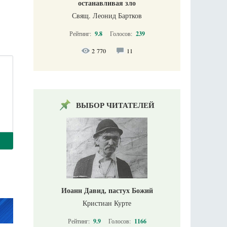
останавливая зло
Свящ. Леонид Бартков
Рейтинг:
9.8
Голосов:
239
2 770
11
ВЫБОР ЧИТАТЕЛЕЙ
Иоанн Давид, пастух Божий
Кристиан Курте
Рейтинг:
9.9
Голосов:
1166