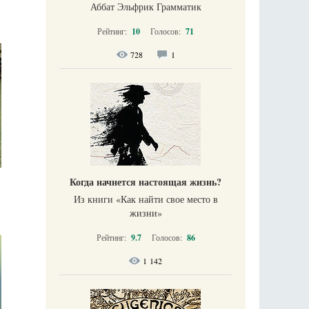
Аббат Эльфрик Грамматик
Рейтинг:
10
Голосов:
71
728
1
Когда начнется настоящая жизнь?
Из книги «Как найти свое место в
жизни​»
Рейтинг:
9.7
Голосов:
86
1 142