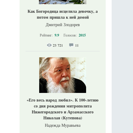
Как Богородица исцелила девочку, а
потом пришла к ней домой
Дмитрий Злодорев
Рейтинг:
9.9
Голосов:
2015
23 721
11
«Его весь народ любил». К 100-летию
со дня рождения митрополита
Нижегородского и Арзамасского
Николая (Кутепова)
Надежда Муравьева