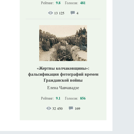
Рейтинг:
9.8
Голосов:
481
13 125
4
«Жертвы колчаковщины»:
фальсификация фотографий времен
Гражданской войны
Елена Чавчавадзе
Рейтинг:
9.1
Голосов:
856
32 450
169