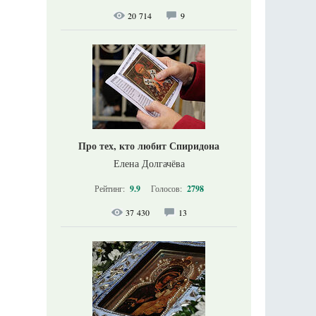
20 714
9
Про тех, кто любит Спиридона
Елена Долгачёва
Рейтинг:
9.9
Голосов:
2798
37 430
13